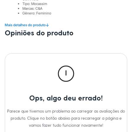
Sawary
Tipo
:
Mocassim
Yessica
Marcas
:
C&A
Moda esportiva
Gênero
:
Feminino
Acessórios
Blusas
↓
Mais detalhes do produto
Calçados
Opiniões do produto
Leggings
Shorts e Bermudas
Tops
Moda íntima
Calcinhas
Cintas e Modeladores
Meias
Pijamas
Sutiãs e Tops
Moda praia
Biquínis
Maiôs
Ops, algo deu errado!
Saídas de praia
Personagens
Plus size
Parece que tivemos um problema ao carregar as avaliações do
Blusas e Camisetas
Calças
produto. Clique no botão abaixo para recarregar a página e
Casacos e Jaquetas
vamos fazer tudo funcionar novamente!
Jeans