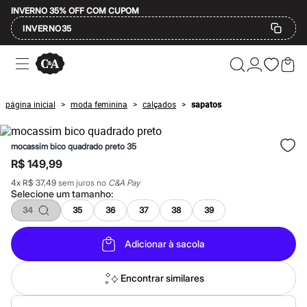
INVERNO 35% OFF COM CUPOM
INVERNO35
Ofertas
Compre por Departamento
Feminino
Masculino
página inicial
moda feminina
calçados
sapatos
>
>
>
Infantil
Calçados
Mindse7
mocassim bico quadrado preto 35
Plus Size
Até 20% off
R$ 149,99
Até 40% off
4
x
R$ 37,49
sem juros no
C&A Pay
Até 60% off
Selecione um
tamanho
:
A partir de 60% off
Feminino
34
35
36
37
38
39
Em alta
Inverno
Adicionar à sacola
Alfaiataria
Novidades
Roupas
Encontrar similares
Blusas e Camisetas
Básicos