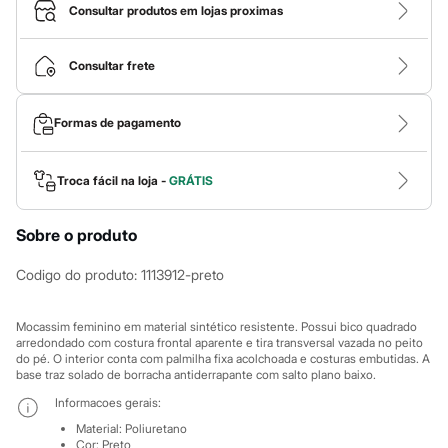
Calças
Consultar produtos em lojas proximas
Casacos e Jaquetas
Jeans
Macacões
Consultar frete
Saias
Shorts e Bermudas
Vestidos
Formas de pagamento
Acessórios
Bolsas
Bonés e Chapéus
Bijoux
Troca fácil na loja -
GRÁTIS
Cintos
Óculos
Sobre o produto
Relógios
Calçados
Botas
Codigo do produto
:
1113912-preto
Chinelos
Rasteirinhas
Sandálias
Mocassim feminino em material sintético resistente. Possui bico quadrado
Sapatilhas
arredondado com costura frontal aparente e tira transversal vazada no peito
do pé. O interior conta com palmilha fixa acolchoada e costuras embutidas. A
Tênis
base traz solado de borracha antiderrapante com salto plano baixo.
Marcas
City
Informacoes gerais:
Clock House
Material
:
Poliuretano
Mindset
Cor
:
Preto