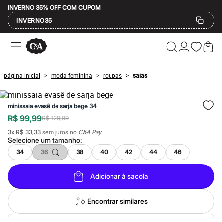
INVERNO 35% OFF COM CUPOM
INVERNO35
Ofertas
Compre por Departamento
Feminino
Masculino
página inicial
moda feminina
roupas
saias
>
>
>
Infantil
Calçados
Mindse7
minissaia evasê de sarja bege 34
Plus Size
Até 20% off
R$ 99,99
R$ 129,99
Até 40% off
3
x
R$ 33,33
sem juros no
C&A Pay
Até 60% off
Selecione um
tamanho
:
A partir de 60% off
Feminino
34
36
38
40
42
44
46
Em alta
Inverno
Adicionar à sacola
Alfaiataria
Novidades
Roupas
Encontrar similares
Blusas e Camisetas
Básicos