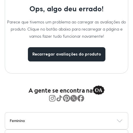
Moda esportiva
Cuidados com a peca:
Shorts e Saias
Ops, algo deu errado!
Vestidos
Color.
Masculino
Parece que tivemos um problema ao carregar as avaliações do
Em alta
Dia dos Pais
produto. Clique no botão abaixo para recarregar a página e
Inverno
vamos fazer tudo funcionar novamente!
Novidades
Roupas
Bermudas
Recarregar avaliações do produto
Camisas
Calças
Camisetas e Regatas
Casacos e Jaquetas
Jeans
Polos
Acessórios
A gente se encontra na
Bolsas e Mochilas
Chapéus e Bonés
Cintos
Carteiras
Óculos
Relógios
Feminino
Calçados
Blusas
Calças
Vestidos
Saias
Casacos
Moda Praia
Moda Íntima
Botas