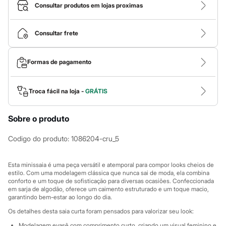
Calças
Consultar produtos em lojas proximas
Casacos e Jaquetas
Jeans
Macacões
Consultar frete
Saias
Shorts e Bermudas
Vestidos
Formas de pagamento
Acessórios
Bolsas
Bonés e Chapéus
Bijoux
Troca fácil na loja -
GRÁTIS
Cintos
Óculos
Sobre o produto
Relógios
Calçados
Botas
Codigo do produto
:
1086204-cru_5
Chinelos
Rasteirinhas
Sandálias
Esta minissaia é uma peça versátil e atemporal para compor looks cheios de
Sapatilhas
estilo. Com uma modelagem clássica que nunca sai de moda, ela combina
conforto e um toque de sofisticação para diversas ocasiões. Confeccionada
Tênis
em sarja de algodão, oferece um caimento estruturado e um toque macio,
Marcas
garantindo bem-estar ao longo do dia.
City
Clock House
Os detalhes desta saia curta foram pensados para valorizar seu look:
Mindset
Modelagem evasê com comprimento curto, criando um visual feminino e