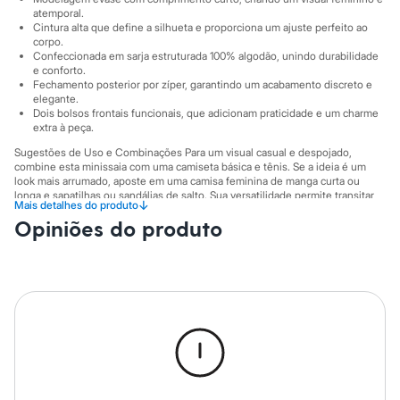
Sawary
atemporal.
Yessica
Cintura alta que define a silhueta e proporciona um ajuste perfeito ao
Moda esportiva
corpo.
Acessórios
Confeccionada em sarja estruturada 100% algodão, unindo durabilidade
Blusas
e conforto.
Calçados
Fechamento posterior por zíper, garantindo um acabamento discreto e
Leggings
elegante.
Dois bolsos frontais funcionais, que adicionam praticidade e um charme
Shorts e Bermudas
extra à peça.
Tops
Moda íntima
Sugestões de Uso e Combinações Para um visual casual e despojado,
Calcinhas
combine esta minissaia com uma camiseta básica e tênis. Se a ideia é um
Cintas e Modeladores
look mais arrumado, aposte em uma camisa feminina de manga curta ou
Meias
longa e sapatilhas ou sandálias de salto. Sua versatilidade permite transitar
↓
Mais detalhes do produto
facilmente entre o dia e a noite, adaptando-se ao seu estilo.
Pijamas
Opiniões do produto
Sutiãs e Tops
A gente se encontra na C&A! ❤
Moda praia
Biquínis
A Modelo veste tamanho 38.
Suas medidas são:
Maiôs
Altura: 176cm / Busto: 83cm / Cintura: 63cm / Quadril: 94cm.
Saídas de praia
Personagens
Informacoes gerais:
Plus size
Blusas e Camisetas
Material
:
100% algodão
Calças
Cor
:
Bege
Casacos e Jaquetas
Marcas
:
C&A
Gênero
:
Feminino
Jeans