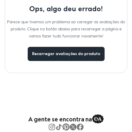
Blusas e Camisetas
Lavar à temperatura máxima de 30°C.
Calças
Ops, algo deu errado!
Não alvejar.
Casacos e Jaquetas
Secar em secadora.
Jeans
Secar na vertical.
Parece que tivemos um problema ao carregar as avaliações do
Moda esportiva
Não passar.
Shorts e Saias
Não lavar a seco.
produto. Clique no botão abaixo para recarregar a página e
Limpar a úmido.
Vestidos
vamos fazer tudo funcionar novamente!
Masculino
Em alta
Dia dos Pais
Recarregar avaliações do produto
Inverno
Novidades
Roupas
Bermudas
Camisas
Calças
Camisetas e Regatas
Casacos e Jaquetas
Jeans
Polos
Acessórios
Bolsas e Mochilas
A gente se encontra na
Chapéus e Bonés
Cintos
Carteiras