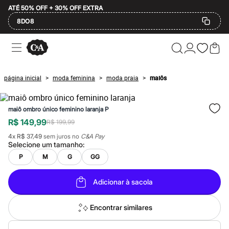
ATÉ 50% OFF + 30% OFF EXTRA
8DO8
Ofertas
Compre por Departamento
Feminino
Masculino
página inicial
moda feminina
moda praia
maiôs
>
>
>
Infantil
Calçados
Mindse7
maiô ombro único feminino laranja P
Plus Size
2 calçados por R$189
R$ 149,99
R$ 199,99
2 peças por R$199
4
x
R$ 37,49
sem juros no
C&A Pay
3 lingeries por R$99
Selecione um
tamanho
:
3 itens de beleza por R$129
Até 20% off
P
M
G
GG
Até 40% off
Até 60% off
Adicionar à sacola
A partir de 60% off
Feminino
Em alta
Encontrar similares
Inverno
Alfaiataria