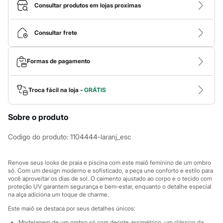
Novidades
Consultar produtos em lojas proximas
Roupas
Blusas e Camisetas
Básicos
Consultar frete
Calças
Casacos e Jaquetas
Jeans
Formas de pagamento
Macacões
Saias
Shorts e Bermudas
Vestidos
Troca fácil na loja -
GRÁTIS
Acessórios
Bolsas
Sobre o produto
Bonés e Chapéus
Bijoux
Cintos
Codigo do produto
:
1104444-laranj_esc
Óculos
Relógios
Calçados
Renove seus looks de praia e piscina com este maiô feminino de um ombro
Botas
só. Com um design moderno e sofisticado, a peça une conforto e estilo para
você aproveitar os dias de sol. O caimento ajustado ao corpo e o tecido com
Chinelos
proteção UV garantem segurança e bem-estar, enquanto o detalhe especial
Rasteirinhas
na alça adiciona um toque de charme.
Sandálias
Sapatilhas
Este maiô se destaca por seus detalhes únicos:
Tênis
Modelagem de um ombro só com decote assimétrico, um clássico da