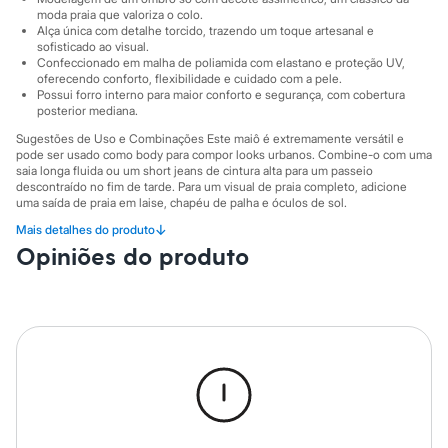
Marcas
moda praia que valoriza o colo.
City
Alça única com detalhe torcido, trazendo um toque artesanal e
Clock House
sofisticado ao visual.
Mindset
Confeccionado em malha de poliamida com elastano e proteção UV,
Sawary
oferecendo conforto, flexibilidade e cuidado com a pele.
Yessica
Possui forro interno para maior conforto e segurança, com cobertura
Moda esportiva
posterior mediana.
Acessórios
Sugestões de Uso e Combinações Este maiô é extremamente versátil e
Blusas
pode ser usado como body para compor looks urbanos. Combine-o com uma
Calçados
saia longa fluida ou um short jeans de cintura alta para um passeio
Leggings
descontraído no fim de tarde. Para um visual de praia completo, adicione
Shorts e Bermudas
uma saída de praia em laise, chapéu de palha e óculos de sol.
Tops
↓
Mais detalhes do produto
A gente se encontra na C&A! ❤/38
Moda íntima
Opiniões do produto
Calcinhas
A Modelo veste tamanho P.
Suas medidas são:
Cintas e Modeladores
Meias
Altura: 177cm / Busto: 80cm / Cintura: 60cm / Quadril: 93cm.
Pijamas
Sutiãs e Tops
Informacoes gerais:
Moda praia
Material
:
84% poliamida, 16% elastano
Biquínis
Cor
:
Laranja
Maiôs
Marcas
:
C&A
Saídas de praia
Gênero
:
Feminino
Personagens
Plus size
Cuidados com a peca: