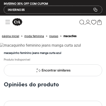
INVERNO 35% OFF COM CUPOM
INVERNO35
Ofertas
Compre por Departamento
Feminino
Masculino
página inicial
moda feminina
roupas
macacões
>
>
>
Infantil
Calçados
Mindse7
Plus Size
macaquinho feminino jeans manga curta azul
Até 20% off
Até 40% off
Produto Indisponível
Até 60% off
A partir de 60% off
Encontrar similares
Feminino
Em alta
Inverno
Opiniões do produto
Alfaiataria
Novidades
Roupas
Blusas e Camisetas
Básicos