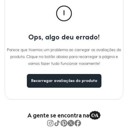
Calças
Casacos e Jaquetas
Jeans
Macacões
Saias
Shorts e Bermudas
Vestidos
Ops, algo deu errado!
Acessórios
Bolsas
Bonés e Chapéus
Parece que tivemos um problema ao carregar as avaliações do
Bijoux
produto. Clique no botão abaixo para recarregar a página e
Cintos
Óculos
vamos fazer tudo funcionar novamente!
Relógios
Calçados
Botas
Recarregar avaliações do produto
Chinelos
Rasteirinhas
Sandálias
Sapatilhas
Tênis
Marcas
City
A gente se encontra na
Clock House
Mindset