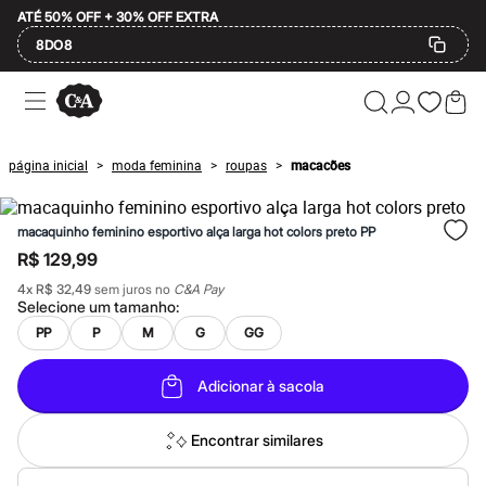
ATÉ 50% OFF + 30% OFF EXTRA
8DO8
Ofertas
Compre por Departamento
Feminino
Masculino
página inicial
moda feminina
roupas
macacões
>
>
>
Infantil
Calçados
Plus Size
macaquinho feminino esportivo alça larga hot colors preto PP
2 calçados por R$189
2 peças por R$199
R$ 129,99
3 lingeries por R$99
4
x
R$ 32,49
sem juros no
C&A Pay
3 itens de beleza por R$129
Selecione um
tamanho
:
Até 20% off
Até 40% off
PP
P
M
G
GG
Até 60% off
A partir de 60% off
Adicionar à sacola
Feminino
Em alta
Inverno
Encontrar similares
Alfaiataria
Novidades