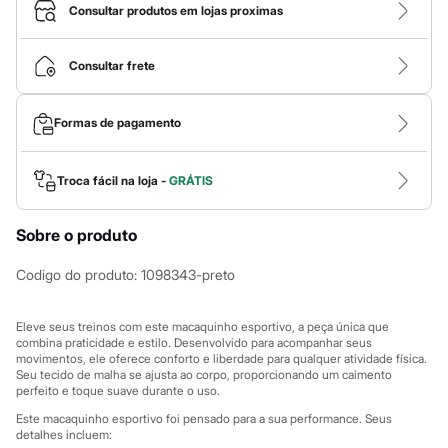
Roupas
Consultar produtos em lojas proximas
Blusas e Camisetas
Básicos
Calças
Consultar frete
Casacos e Jaquetas
Jeans
Macacões
Formas de pagamento
Saias
Shorts e Bermudas
Vestidos
Acessórios
Troca fácil na loja -
GRÁTIS
Bolsas
Bonés e Chapéus
Sobre o produto
Bijoux
Cintos
Óculos
Codigo do produto
:
1098343-preto
Relógios
Calçados
Botas
Eleve seus treinos com este macaquinho esportivo, a peça única que
Chinelos
combina praticidade e estilo. Desenvolvido para acompanhar seus
movimentos, ele oferece conforto e liberdade para qualquer atividade física.
Rasteirinhas
Seu tecido de malha se ajusta ao corpo, proporcionando um caimento
Sandálias
perfeito e toque suave durante o uso.
Sapatilhas
Tênis
Este macaquinho esportivo foi pensado para a sua performance. Seus
Marcas
detalhes incluem: