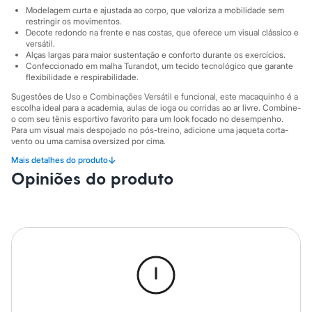
City
Modelagem curta e ajustada ao corpo, que valoriza a mobilidade sem
Clock House
restringir os movimentos.
Mindset
Decote redondo na frente e nas costas, que oferece um visual clássico e
Sawary
versátil.
Yessica
Alças largas para maior sustentação e conforto durante os exercícios.
Moda esportiva
Confeccionado em malha Turandot, um tecido tecnológico que garante
Acessórios
flexibilidade e respirabilidade.
Blusas
Sugestões de Uso e Combinações Versátil e funcional, este macaquinho é a
Calçados
escolha ideal para a academia, aulas de ioga ou corridas ao ar livre. Combine-
Leggings
o com seu tênis esportivo favorito para um look focado no desempenho.
Shorts e Bermudas
Para um visual mais despojado no pós-treino, adicione uma jaqueta corta-
Tops
vento ou uma camisa oversized por cima.
Moda íntima
↓
Mais detalhes do produto
A gente se encontra na C&A! ❤
Calcinhas
Opiniões do produto
Cintas e Modeladores
Informacoes gerais:
Meias
Material
:
Poliamida
Pijamas
Tipo
:
Macaquinho
Sutiãs e Tops
Cor
:
Preto
Moda praia
Marcas
:
Esportivo
Biquínis
Gênero
:
Feminino
Maiôs
Saídas de praia
Personagens
Plus size
Blusas e Camisetas