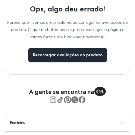
Calças
Casacos e Jaquetas
Ops, algo deu errado!
Jeans
Moda esportiva
Parece que tivemos um problema ao carregar as avaliações do
Shorts e Saias
Vestidos
produto. Clique no botão abaixo para recarregar a página e
Masculino
vamos fazer tudo funcionar novamente!
Em alta
Dia dos Pais
Inverno
Recarregar avaliações do produto
Novidades
Roupas
Bermudas
Camisas
Calças
Camisetas e Regatas
Casacos e Jaquetas
A gente se encontra na
Jeans
Polos
Acessórios
Bolsas e Mochilas
Chapéus e Bonés
Cintos
Feminino
Carteiras
Blusas
Calças
Vestidos
Saias
Casacos
Moda Praia
Moda Íntima
Óculos