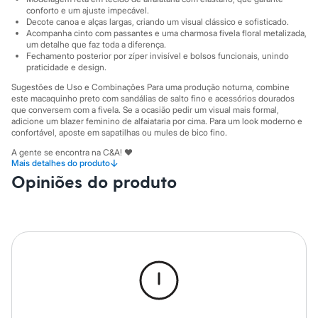
Sawary
conforto e um ajuste impecável.
Yessica
Decote canoa e alças largas, criando um visual clássico e sofisticado.
Moda esportiva
Acompanha cinto com passantes e uma charmosa fivela floral metalizada,
Acessórios
um detalhe que faz toda a diferença.
Blusas
Fechamento posterior por zíper invisível e bolsos funcionais, unindo
Calçados
praticidade e design.
Leggings
Sugestões de Uso e Combinações Para uma produção noturna, combine
Shorts e Bermudas
este macaquinho preto com sandálias de salto fino e acessórios dourados
Tops
que conversem com a fivela. Se a ocasião pedir um visual mais formal,
Moda íntima
adicione um blazer feminino de alfaiataria por cima. Para um look moderno e
Calcinhas
confortável, aposte em sapatilhas ou mules de bico fino.
Cintas e Modeladores
A gente se encontra na C&A! ❤
Meias
↓
Mais detalhes do produto
Pijamas
Opiniões do produto
Sutiãs e Tops
A Modelo veste tamanho P.
Suas medidas são:
Moda praia
Altura: 176cm / Busto: 86cm / Cintura: 62cm / Quadril: 90cm.
Biquínis
Maiôs
Informacoes gerais:
Saídas de praia
Material
:
94% poliéster, 6% elastano
Personagens
Tipo
:
Macaquinho
Plus size
Cor
:
Preto
Blusas e Camisetas
Manga
:
Sem manga
Calças
Marcas
:
C&A
Casacos e Jaquetas
Gênero
:
Feminino
Jeans