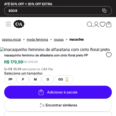
ATÉ 50% OFF + 30% OFF EXTRA
8DO8
Ofertas
Compre por Departamento
Feminino
Masculino
página inicial
moda feminina
roupas
macacões
>
>
>
Infantil
Calçados
Mindse7
macaquinho feminino de alfaiataria com cinto floral preto PP
Plus Size
Até 20% off
R$ 179,99
R$ 259,99
Até 40% off
5
x
R$ 35,99
sem juros no
C&A Pay
Até 60% off
Selecione um
tamanho
:
A partir de 60% off
Feminino
PP
P
M
G
GG
Em alta
Inverno
Adicionar à sacola
Alfaiataria
Novidades
Roupas
Encontrar similares
Blusas e Camisetas
Básicos