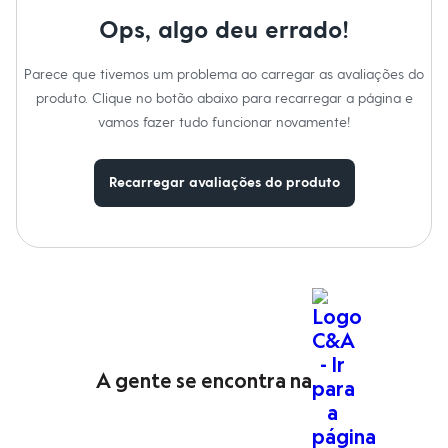
Moda esportiva
Cuidados com a peca:
Shorts e Saias
Ops, algo deu errado!
Lavar à temperatura máxima de 40ºC.
Vestidos
Proibido o alvejamento.
Masculino
Secagem mecânica à temperatura baixa.
Parece que tivemos um problema ao carregar as avaliações do
Em alta
Secagem em varal.
Dia dos Pais
Passar a temperatura baixa.
produto. Clique no botão abaixo para recarregar a página e
Não lavar a seco.
Inverno
vamos fazer tudo funcionar novamente!
Não limpar a úmido.
Novidades
Roupas
Bermudas
Recarregar avaliações do produto
Camisas
Calças
Camisetas e Regatas
Casacos e Jaquetas
Jeans
Polos
Acessórios
Bolsas e Mochilas
Chapéus e Bonés
Cintos
Carteiras
A gente se encontra na
Óculos
Relógios
Calçados
Botas