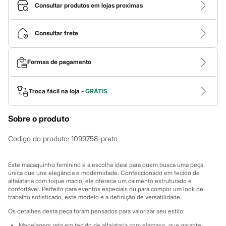
Calças
Consultar produtos em lojas proximas
Casacos e Jaquetas
Jeans
Macacões
Consultar frete
Saias
Shorts e Bermudas
Vestidos
Formas de pagamento
Acessórios
Bolsas
Bonés e Chapéus
Bijoux
Troca fácil na loja -
GRÁTIS
Cintos
Óculos
Sobre o produto
Relógios
Calçados
Botas
Codigo do produto
:
1099758-preto
Chinelos
Rasteirinhas
Sandálias
Este macaquinho feminino é a escolha ideal para quem busca uma peça
Sapatilhas
única que une elegância e modernidade. Confeccionado em tecido de
alfaiataria com toque macio, ele oferece um caimento estruturado e
Tênis
confortável. Perfeito para eventos especiais ou para compor um look de
Marcas
trabalho sofisticado, este modelo é a definição de versatilidade.
City
Clock House
Os detalhes desta peça foram pensados para valorizar seu estilo:
Mindset
Modelagem reta em tecido de alfaiataria com elastano, que garante