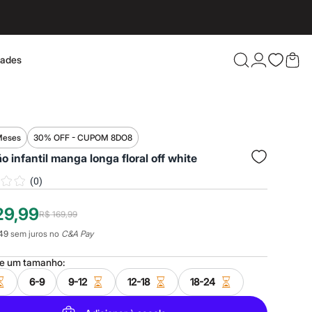
dades
Confira 
Meses
30% OFF - CUPOM 8DO8
 infantil manga longa floral off white
(
0
)
29,99
R$ 169,99
49
sem juros no
C&A Pay
ne um
tamanho
:
6-9
9-12
12-18
18-24