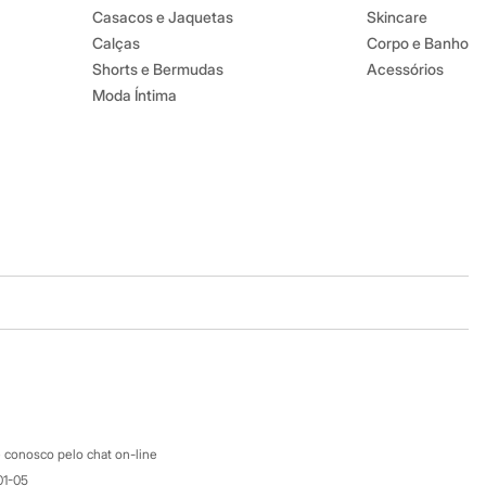
Casacos e Jaquetas
Skincare
Calças
Corpo e Banho
Shorts e Bermudas
Acessórios
Moda Íntima
Baixe o app
Google store
Apple store
Atendimento
 conosco pelo chat on-line
01-05