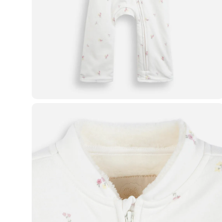
Casacos e Jaquetas
Jeans
Macacões
Saias
Shorts e Bermudas
Vestidos
Acessórios
Bolsas
Bonés e Chapéus
Bijoux
Cintos
Óculos
Relógios
Calçados
Botas
Chinelos
Rasteirinhas
Sandálias
Sapatilhas
Tênis
Marcas
City
Clock House
Mindset
Sawary