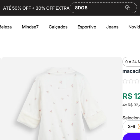
8DO8
ATÉ 50% OFF + 30% OFF EXTRA
Beleza
Mindse7
Calçados
Esportivo
Jeans
Novi
0 A 24 
macacão
R$ 1
4
x
R$ 32,
Selecio
3-6