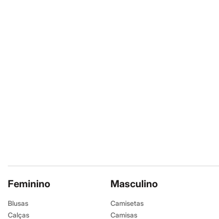
Sapatos
Sandálias e Papetes
Tênis
Moda esportiva
Acessórios
Bermudas
Camisetas
Calças
Calçados
Regatas
Moda íntima
Cuecas
Meias
Pijamas
Moda praia
Personagens
Plus size
Blusas e Camisetas
Calças
Camisas
Casacos e Jaquetas
Feminino
Masculino
Jeans
Moda esportiva
Blusas
Camisetas
Shorts e Bermudas
Calças
Camisas
Todos os produtos