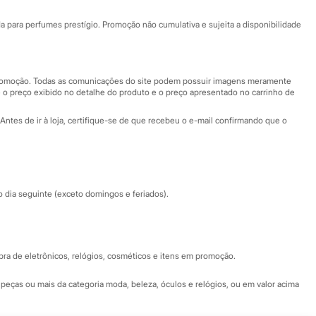
Ajuda
Fale conosco
ara perfumes prestígio. Promoção não cumulativa e sujeita a disponibilidade
Nossas lojas
Nossas lojas plus size
Central de ética
 promoção. Todas as comunicações do site podem possuir imagens meramente
 o preço exibido no detalhe do produto e o preço apresentado no carrinho de
Eventos
Antes de ir à loja, certifique-se de que recebeu o e-mail confirmando que o
Especial Dia dos Pais
dia seguinte (exceto domingos e feriados).
a de eletrônicos, relógios, cosméticos e itens em promoção.
peças ou mais da categoria moda, beleza, óculos e relógios, ou em valor acima