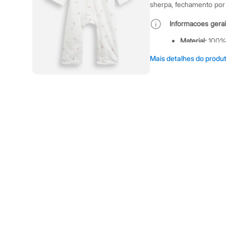
Shorts e Saias
sherpa, fechamento por 
Vestidos
Masculino
Informacoes gerai
Em alta
Dia dos Pais
Material
:
100%
Inverno
Manga
:
Manga
Novidades
Mais detalhes do produ
Tipo
:
Macacão
Roupas
Bermudas
Cor
:
Off White
Camisas
Marcas
:
Baby 
Calças
Gênero
:
Meni
Camisetas e Regatas
Casacos e Jaquetas
Jeans
Cuidados com a p
Polos
Acessórios
Temperatura a
Bolsas e Mochilas
Chapéus e Bonés
Não alvejar.
Cintos
Secar em seca
Carteiras
Secar na vertic
Óculos
Relógios
Passar em tem
Calçados
Lavar a seco.
Botas
Não limpar a 
Chinelos