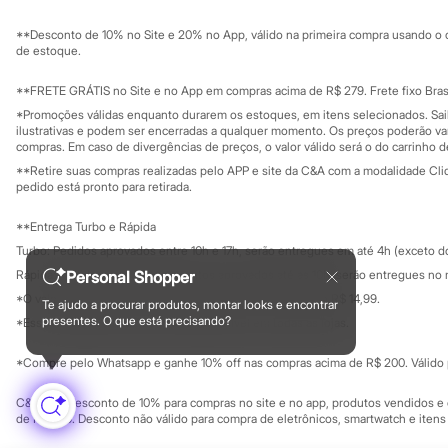
Sustentabilidade
Sandálias
Solicite seu ca
Mapa do site
Tênis
**Desconto de 10% no Site e 20% no App, válido na primeira compra usando o 
Governança
Diversão
Investidores
de estoque.
Marcas
Ouvidoria / Rel
Sala de imprensa
Baby Club
Educação fina
**FRETE GRÁTIS no Site e no App em compras acima de R$ 279. Frete fixo Brasi
Fifteen
Privacidade
Sustentabilida
*Promoções válidas enquanto durarem os estoques, em itens selecionados. Sa
Miss Fifteen
Configuração de cookies
ilustrativas e podem ser encerradas a qualquer momento. Os preços poderão var
Palomino
Minha privacidade
compras. Em caso de divergências de preços, o valor válido será o do carrinho 
Moda íntima
**Retire suas compras realizadas pelo APP e site da C&A com a modalidade Clique
Calcinhas
pedido está pronto para retirada.
Cuecas
Meias
**Entrega Turbo e Rápida
Pijamas
Moda praia
Turbo: Pedidos aprovados entre 10h e 17h, serão entregues em até 4h (exceto d
Biquínis e Maiôs
Personal Shopper
Rápida: Pedidos com os pagamentos aprovados até as 10h, serão entregues no 
Blusas de proteção
*O valor do frete para o turbo é R$ 24,99 e para a rápida é R$ 14,99.
Sungas
Te ajudo a procurar produtos, montar looks e encontrar
Formas de pagamento
Personagens
presentes. O que está precisando?
*Essa condição ainda não estará disponível em todas as lojas.
Bluey
Disney
*Compre pelo Whatsapp e ganhe 10% off nas compras acima de R$ 200. Válido p
Hello Kitty
Homem Aranha
C&A Pay: desconto de 10% para compras no site e no app, produtos vendidos e e
Minecraft
de R$ 400. Desconto não válido para compra de eletrônicos, smartwatch e iten
Naruto
Patrulha Canina