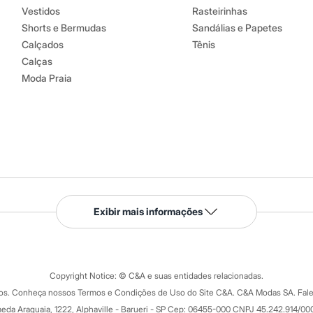
Vestidos
Rasteirinhas
Shorts e Bermudas
Sandálias e Papetes
Calçados
Tênis
Calças
Moda Praia
Serviços
Exibir mais informações
Tipos de serviços
o C&A
Clique e retire
Trocas e devoluções
ograma
Copyright Notice: © C&A e suas entidades relacionadas.
Formas de pagamento
dos. Conheça nossos Termos e Condições de Uso do Site C&A. C&A Modas SA. Fale
Todas as vantagens
ay
eda Araguaia, 1222, Alphaville - Barueri - SP Cep: 06455-000 CNPJ 45.242.914/00