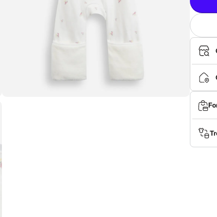
Fo
Tr