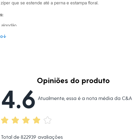
zíper que se estende até a perna e estampa floral.
s:
 algodão
 longa
to
↓
Club Mini
na
Opiniões do produto
eca:
4.6
té 40º.
Atualmente, essa é a nota média da C&A
dora.
al.
peratura média.
úmido.
Total de
822939
avaliações