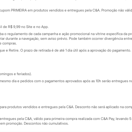
Minha C&A
rtão
Cupons de desconto
cupom PRIMEIRA em produtos vendidos e entregues pela C&A. Promoção não válida p
Cartão presente
atórios
Sobre o cartão presente
nceira
l de R$ 9,99 no Site e no App.
de
iba o regulamento de cada campanha e ação promocional na vitrine específica da
iar durante a navegação, sem aviso prévio. Pode também ocorrer divergência entre
de compras.
 e Retire. O prazo de retirada é de até 1 dia útil após a aprovação do pagamento. 
omingos e feriados).
mesmo dia e pedidos com o pagamentos aprovados após as 10h serão entregues no 
Segurança e qualidade
ara produtos vendidos e entregues pela C&A. Desconto não será aplicado na compr
ntregues pela C&A, válido para primeira compra realizada com C&A Pay, levando 5 
s em promoção. Descontos não cumulativos.