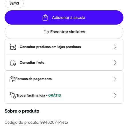
Calças
39/43
Casacos e Jaquetas
Jeans
Macacões
Adicionar à sacola
Saias
Shorts e Bermudas
Vestidos
Encontrar similares
Acessórios
Bolsas
Bonés e Chapéus
Consultar produtos em lojas proximas
Bijoux
Cintos
Óculos
Consultar frete
Relógios
Calçados
Botas
Formas de pagamento
Chinelos
Rasteirinhas
Sandálias
Troca fácil na loja -
GRÁTIS
Sapatilhas
Tênis
Marcas
Sobre o produto
City
Clock House
Codigo do produto
:
9946207-Preto
Mindset