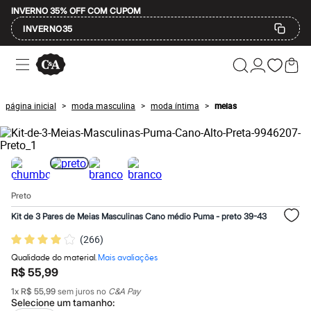
INVERNO 35% OFF COM CUPOM
INVERNO35
Ofertas
Compre por Departamento
Feminino
Masculino
página inicial
moda masculina
moda íntima
meias
>
>
>
Infantil
Calçados
Mindse7
Plus Size
Até 20% off
Até 40% off
Até 60% off
Preto
A partir de 60% off
Feminino
Kit de 3 Pares de Meias Masculinas Cano médio Puma - preto 39-43
Em alta
Inverno
(
266
)
Alfaiataria
Qualidade do material.
Mais avaliações
Novidades
R$ 55,99
Roupas
Blusas e Camisetas
1
x
R$ 55,99
sem juros no
C&A Pay
Básicos
Selecione um
tamanho
: