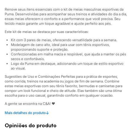
Sawary
Yessica
Renove seus itens essenciais com o kit de meias masculinas esportivas da
Moda esportiva
Puma. Desenvolvidas para acompanhar seus treinos e atividades do dia a dia,
Acessórios
essas meias oferecem o conforto e a performance que você precisa. Seu
Blusas
tecido macio garante um toque agradável e ajuste perfeito aos pés.
Calçados
Este kit de meias se destaca por suas características:
Leggings
Shorts e Bermudas
Kit com 3 pares de meias, oferecendo versatilidade para a semana.
Tops
Modelagem de cano alto, ideal para usar com tênis esportivos,
Moda íntima
proporcionando suporte e proteção.
Calcinhas
Confeccionadas em malha macia e respirável, que ajuda a manter os pés
secos e confortáveis.
Cintas e Modeladores
Logo da Puma em destaque, adicionando um toque de estilo esportivo
Meias
ao visual.
Pijamas
Sutiãs e Tops
Sugestões de Uso e Combinações Perfeitas para a prática de esportes,
Moda praia
como corrida, treinos na academia ou jogos de fim de semana. Combine
Biquínis
estas meias esportivas com seu tênis favorito, bermudas e camisetas para
compor um look funcional e cheio de atitude. Elas também são uma ótima
Maiôs
escolha para o uso casual, garantindo conforto em qualquer ocasião.
Saídas de praia
Personagens
A gente se encontra na C&A! ❤
Plus size
Informacoes gerais:
Blusas e Camisetas
↓
Mais detalhes do produto
Calças
Material
:
Algodão
Casacos e Jaquetas
Cor
:
Preto
Opiniões do produto
Jeans
Marcas
:
Esportivo