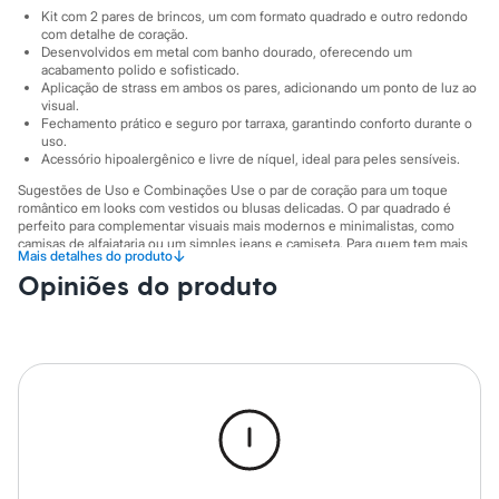
Sawary
Kit com 2 pares de brincos, um com formato quadrado e outro redondo
Yessica
com detalhe de coração.
Moda esportiva
Desenvolvidos em metal com banho dourado, oferecendo um
Acessórios
acabamento polido e sofisticado.
Blusas
Aplicação de strass em ambos os pares, adicionando um ponto de luz ao
Calçados
visual.
Leggings
Fechamento prático e seguro por tarraxa, garantindo conforto durante o
uso.
Shorts e Bermudas
Acessório hipoalergênico e livre de níquel, ideal para peles sensíveis.
Tops
Moda íntima
Sugestões de Uso e Combinações Use o par de coração para um toque
Calcinhas
romântico em looks com vestidos ou blusas delicadas. O par quadrado é
Cintas e Modeladores
perfeito para complementar visuais mais modernos e minimalistas, como
Meias
camisas de alfaiataria ou um simples jeans e camiseta. Para quem tem mais
↓
Mais detalhes do produto
de um furo na orelha, a combinação dos dois formatos cria um mix de brincos
Pijamas
Opiniões do produto
super atual e cheio de personalidade.
Sutiãs e Tops
Moda praia
A gente se encontra na C&A! ❤
Biquínis
Informacoes gerais:
Maiôs
Saídas de praia
Material
:
Metal
Personagens
Cor
:
Dourado
Plus size
Marcas
:
Accessory
Blusas e Camisetas
Gênero
:
Feminino
Calças
Casacos e Jaquetas
Jeans