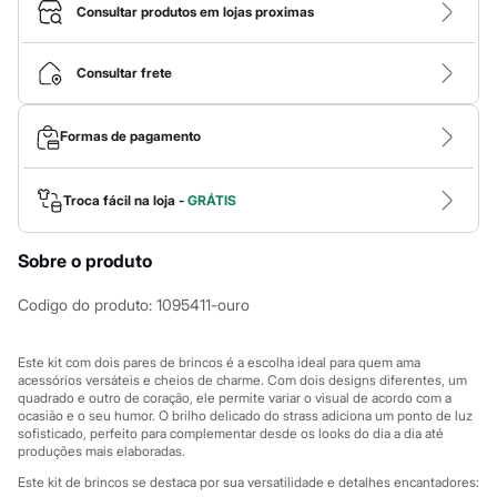
Calças
Consultar produtos em lojas proximas
Casacos e Jaquetas
Jeans
Macacões
Consultar frete
Saias
Shorts e Bermudas
Vestidos
Formas de pagamento
Acessórios
Bolsas
Bonés e Chapéus
Bijoux
Troca fácil na loja -
GRÁTIS
Cintos
Óculos
Sobre o produto
Relógios
Calçados
Botas
Codigo do produto
:
1095411-ouro
Chinelos
Rasteirinhas
Sandálias
Este kit com dois pares de brincos é a escolha ideal para quem ama
Sapatilhas
acessórios versáteis e cheios de charme. Com dois designs diferentes, um
quadrado e outro de coração, ele permite variar o visual de acordo com a
Tênis
ocasião e o seu humor. O brilho delicado do strass adiciona um ponto de luz
Marcas
sofisticado, perfeito para complementar desde os looks do dia a dia até
City
produções mais elaboradas.
Clock House
Mindset
Este kit de brincos se destaca por sua versatilidade e detalhes encantadores: