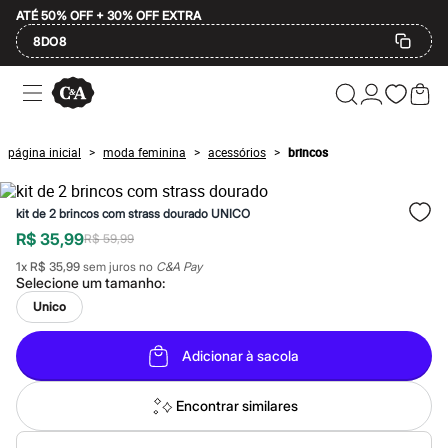
ATÉ 50% OFF + 30% OFF EXTRA
8DO8
Ofertas
Compre por Departamento
Feminino
Masculino
página inicial
moda feminina
acessórios
brincos
>
>
>
Infantil
Calçados
Mindse7
kit de 2 brincos com strass dourado UNICO
Plus Size
Até 20% off
R$ 35,99
R$ 59,99
Até 40% off
1
x
R$ 35,99
sem juros no
C&A Pay
Até 60% off
Selecione um
tamanho
:
A partir de 60% off
Feminino
Unico
Em alta
Inverno
Adicionar à sacola
Alfaiataria
Novidades
Roupas
Encontrar similares
Blusas e Camisetas
Básicos