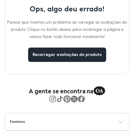
Moda esportiva
Shorts e Saias
Ops, algo deu errado!
Vestidos
Masculino
Parece que tivemos um problema ao carregar as avaliações do
Em alta
Dia dos Pais
produto. Clique no botão abaixo para recarregar a página e
Inverno
vamos fazer tudo funcionar novamente!
Novidades
Roupas
Bermudas
Recarregar avaliações do produto
Camisas
Calças
Camisetas e Regatas
Casacos e Jaquetas
Jeans
Polos
Acessórios
A gente se encontra na
Bolsas e Mochilas
Chapéus e Bonés
Cintos
Carteiras
Óculos
Relógios
Feminino
Calçados
Blusas
Calças
Vestidos
Saias
Casacos
Moda Praia
Moda Íntima
Botas