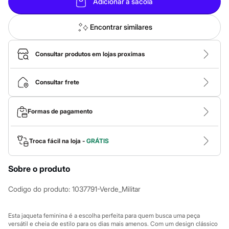
Calças
Adicionar à sacola
Casacos e Jaquetas
Jeans
Encontrar similares
Macacões
Saias
Shorts e Bermudas
Consultar produtos em lojas proximas
Vestidos
Acessórios
Bolsas
Consultar frete
Bonés e Chapéus
Bijoux
Cintos
Óculos
Formas de pagamento
Relógios
Calçados
Botas
Troca fácil na loja -
GRÁTIS
Chinelos
Rasteirinhas
Sandálias
Sobre o produto
Sapatilhas
Tênis
Codigo do produto
:
1037791-Verde_Militar
Marcas
City
Clock House
Esta jaqueta feminina é a escolha perfeita para quem busca uma peça
Mindset
versátil e cheia de estilo para os dias mais amenos. Com um design clássico