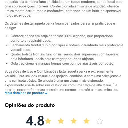
Sawary
de parka, ela combina funcionalidade e um toque moderno, sendo ideal para
Yessica
criar sobreposições incríveis. Confeccionada em sarja de algodão, oferece
um caimento estruturado e confortável, tornando-se um item indispensável
Moda esportiva
no guarda-roupa.
Acessórios
Blusas
Os detalhes desta jaqueta parka foram pensados para aliar praticidade e
Calçados
design:
Leggings
Confeccionada em sarja de tecido 100% algodão, que proporciona
Shorts e Bermudas
conforto e respirabilidade.
Tops
Fechamento frontal duplo por zíper e botões, garantindo mais proteção e
Moda íntima
versatilidade.
Calcinhas
Quatro bolsos frontais funcionais, sendo dois superiores com lapela e
Cintas e Modeladores
dois inferiores, ideais para carregar pequenos objetos.
Meias
Gola tradicional e mangas longas com punhos ajustáveis por botão.
Pijamas
Sugestões de Uso e Combinações Esta jaqueta parka é extremamente
Sutiãs e Tops
versátil. Para um look casual e despojado, combine-a com uma calça jeans e
Moda praia
uma camiseta básica. Se a ideia é criar um visual mais elaborado,
Biquínis
experimente usá-la sobre um vestido ou com uma calça de alfaiataria. É a
Maiôs
terceira peça perfeita para passeios no parque, um café com as amigas ou
↓
Mais detalhes do produto
Saídas de praia
para o dia a dia no trabalho, adaptando-se a diversas ocasiões.
Personagens
A gente se encontra na C&A! ❤ Altura 1,73 m, busto 79 cm, cintura 60 cm,
Plus size
Opiniões do produto
quadril 90 cm
Blusas e Camisetas
Calças
4.8
A Modelo veste tamanho P.
Suas medidas são:
Casacos e Jaquetas
Cintura: .cm.
Jeans