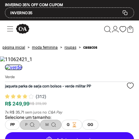
INVERNO 35% OFF COM CUPOM
INVERNO35
Ofertas
Compre por Departamento
Feminino
Masculino
página inicial
moda feminina
roupas
casacos
>
>
>
Infantil
Calçados
Mindse7
Plus Size
Até 20% off
Verde
Até 40% off
Até 60% off
jaqueta parka de sarja com bolsos - verde militar PP
A partir de 60% off
Feminino
(
312
)
Em alta
R$ 249,99
R$ 319,99
Inverno
Alfaiataria
7
x
R$ 35,71
sem juros no
C&A Pay
Novidades
Selecione um
tamanho
:
Roupas
PP
P
M
G
GG
Blusas e Camisetas
Básicos