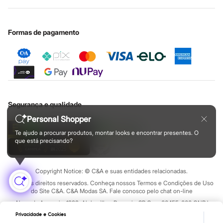
Cupons de desconto
Configuração de cookies
Educação financeira
Rasteirinhas
Sandálias
Nossas lojas plus size
Cartão presente
Minha privacidade
Sustentabilidade
Tênis
Sobre o cartão presente
Central de ética
Formas de pagamento
Diversão
Marcas
Baby Club
Fifteen
Miss Fifteen
Palomino
Moda íntima
Calcinhas
Cuecas
Segurança e qualidade
Meias
Personal Shopper
Pijamas
Moda praia
Te ajudo a procurar produtos, montar looks e encontrar presentes. O
Biquínis e Maiôs
que está precisando?
Blusas de proteção
Sungas
Personagens
Copyright Notice: © C&A e suas entidades relacionadas.
Bluey
Todos os direitos reservados. Conheça nossos Termos e Condições de Uso
Disney
do Site C&A. C&A Modas SA. Fale conosco pelo chat on-line
Hello Kitty
Homem Aranha
Alameda Araguaia, 1222, Alphaville - Barueri - SP Cep: 06455-000 CNPJ
45.242.914/0001-05
Minecraft
Privacidade e Cookies
Naruto