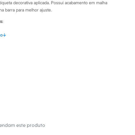
tiqueta decorativa aplicada. Possui acabamento em malha
a barra para melhor ajuste.
s:
lgodão, 50% poliéster
to
↓
 longa
uz
Club Mini
no
eca:
té 40º.
secadora.
al.
peratura média.
mendam este produto
co.