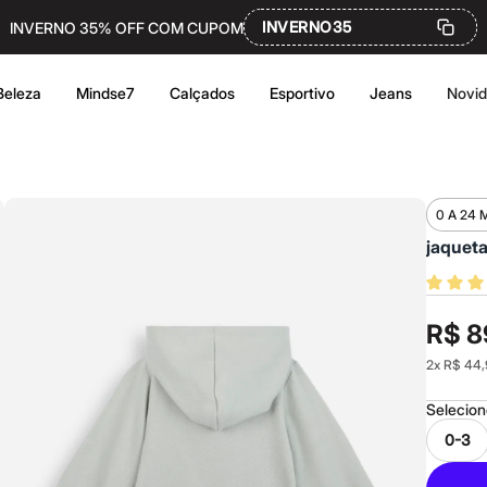
INVERNO35
INVERNO 35% OFF COM CUPOM
Beleza
Mindse7
Calçados
Esportivo
Jeans
Novi
0 A 24 
jaqueta
R$ 8
2
x
R$ 44,
Selecio
0-3