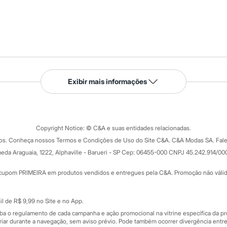
Serviços
Exibir mais informações
Tipos de serviços
o C&A
Clique e retire
Trocas e devoluções
ograma
Copyright Notice: © C&A e suas entidades relacionadas.
Formas de pagamento
dos. Conheça nossos Termos e Condições de Uso do Site C&A. C&A Modas SA. Fale
Todas as vantagens
ay
eda Araguaia, 1222, Alphaville - Barueri - SP Cep: 06455-000 CNPJ 45.242.914/00
Minha C&A
rtão
Cupons de desconto
cupom PRIMEIRA em produtos vendidos e entregues pela C&A. Promoção não válida p
Cartão presente
atórios
Sobre o cartão presente
nceira
l de R$ 9,99 no Site e no App.
de
iba o regulamento de cada campanha e ação promocional na vitrine específica da
iar durante a navegação, sem aviso prévio. Pode também ocorrer divergência entre