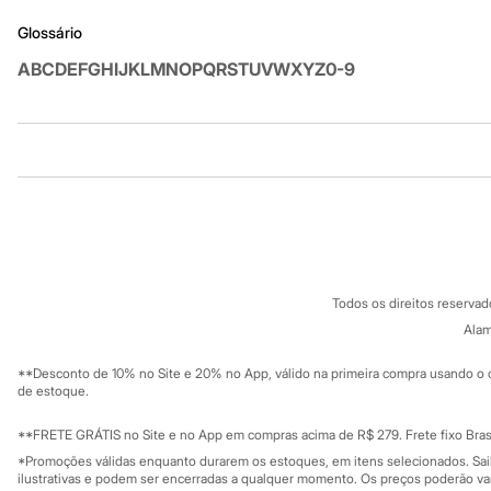
Sandálias
Glossário
Tênis
Diversão
A
B
C
D
E
F
G
H
I
J
K
L
M
N
O
P
Q
R
S
T
U
V
W
X
Y
Z
0-9
Marcas
Baby Club
Fifteen
Miss Fifteen
Palomino
Institucional
Produtos
Moda íntima
Calcinhas
Sobre a C&A
Cartão C&A
Cuecas
Sobre o cartã
Meias
Fornecedores
Pijamas
Termos e condições
C&A&VC
Moda praia
Conheça o pr
Política de privacidade
Biquínis e Maiôs
Todos os direitos reserva
Blusas de proteção
Trabalhe conosco
C&A Pay
Sungas
Sobre o C&A P
Alam
Sustentabilidade
Personagens
Solicite seu ca
Mapa do site
Bluey
**Desconto de 10% no Site e 20% no App, válido na primeira compra usando o 
Governança
Disney
Investidores
de estoque.
Hello Kitty
Ouvidoria / Rel
Sala de imprensa
Homem Aranha
Educação fina
**FRETE GRÁTIS no Site e no App em compras acima de R$ 279. Frete fixo Brasi
Minecraft
Privacidade
Sustentabilida
*Promoções válidas enquanto durarem os estoques, em itens selecionados. Sa
Naruto
Configuração de cookies
ilustrativas e podem ser encerradas a qualquer momento. Os preços poderão var
Patrulha Canina