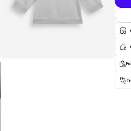
Fo
Tr