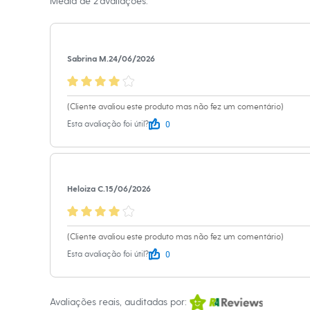
Média de
2
avaliações.
Sapatos
Limpar a úmid
Sandálias e Papetes
Tênis
Moda esportiva
Acessórios
Sabrina M.
24/06/2026
Bermudas
Camisetas
Calças
Calçados
(Cliente avaliou este produto mas não fez um comentário)
Regatas
0
Esta avaliação foi útil?
Moda íntima
Cuecas
Meias
Pijamas
Moda praia
Heloiza C.
15/06/2026
Personagens
Plus size
Blusas e Camisetas
Calças
(Cliente avaliou este produto mas não fez um comentário)
Camisas
0
Casacos e Jaquetas
Esta avaliação foi útil?
Jeans
Moda esportiva
Shorts e Bermudas
Avaliações reais, auditadas por:
Todos os produtos