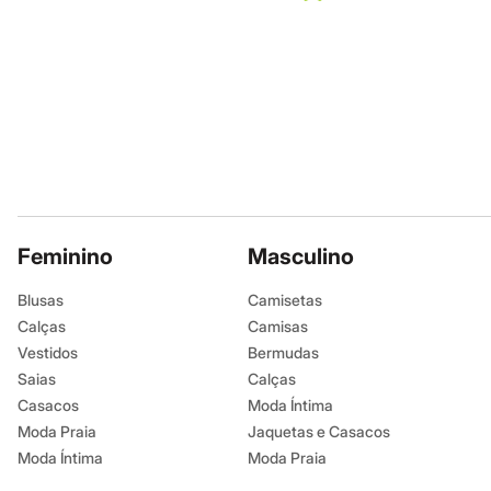
Infantil
Em alta
Arrumadinho para os meninos
Romântico para as meninas
Inverno
Novidades
Roupas menina
0 a 24 meses
1 a 5 anos
4 a 12 anos
10 a 16 anos
Roupas menino
0 a 24 meses
Feminino
Masculino
1 a 5 anos
4 a 12 anos
Blusas
Camisetas
10 a 16 anos
Calças
Camisas
Acessórios
Recém-nascido
Vestidos
Bermudas
Bolsas e Mochilas
Saias
Calças
Chapéus
Casacos
Moda Íntima
Calçados
Botas
Moda Praia
Jaquetas e Casacos
Chinelos
Moda Íntima
Moda Praia
Pantufas
Rasteirinhas