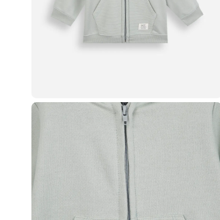
Casacos e Jaquetas
Jeans
Macacões
Saias
Shorts e Bermudas
Vestidos
Acessórios
Bolsas
Bonés e Chapéus
Bijoux
Cintos
Óculos
Relógios
Calçados
Botas
Chinelos
Rasteirinhas
Sandálias
Sapatilhas
Tênis
Marcas
City
Clock House
Mindset
Sawary