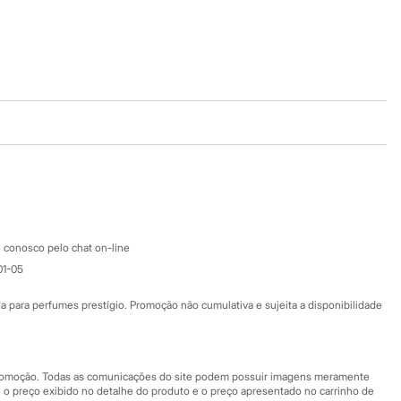
Baixe o app
Google store
Apple store
Atendimento
 conosco pelo chat on-line
01-05
Ajuda
Fale conosco
ara perfumes prestígio. Promoção não cumulativa e sujeita a disponibilidade
Nossas lojas
Nossas lojas plus size
Central de ética
 promoção. Todas as comunicações do site podem possuir imagens meramente
 o preço exibido no detalhe do produto e o preço apresentado no carrinho de