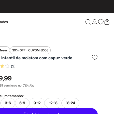
dades
Confira 
Meses
30% OFF - CUPOM 8DO8
 infantil de moletom com capuz verde
(
2
)
9,99
99
sem juros no
C&A Pay
ne um
tamanho
:
3-6
6-9
9-12
12-18
18-24