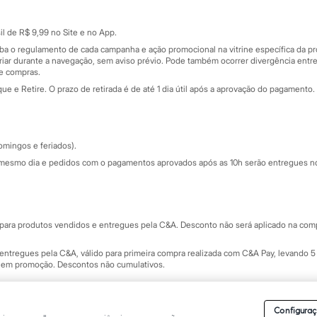
Cartão presente
atórios
Sobre o cartão presente
nceira
l de R$ 9,99 no Site e no App.
de
iba o regulamento de cada campanha e ação promocional na vitrine específica da
iar durante a navegação, sem aviso prévio. Pode também ocorrer divergência entre
de compras.
 e Retire. O prazo de retirada é de até 1 dia útil após a aprovação do pagamento. 
omingos e feriados).
mesmo dia e pedidos com o pagamentos aprovados após as 10h serão entregues no 
Segurança e qualidade
ara produtos vendidos e entregues pela C&A. Desconto não será aplicado na compr
ntregues pela C&A, válido para primeira compra realizada com C&A Pay, levando 5 
s em promoção. Descontos não cumulativos.
rvados.
Conheça nossos Termos e Condições de Uso do Site C&A
. C&A Modas SA.
Configuraç