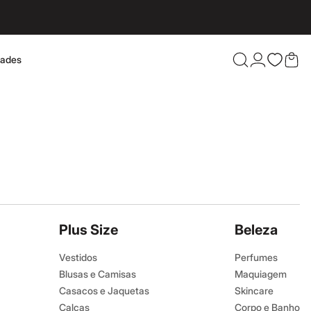
dades
Confira 
Plus Size
Beleza
Vestidos
Perfumes
Blusas e Camisas
Maquiagem
Casacos e Jaquetas
Skincare
Calças
Corpo e Banho