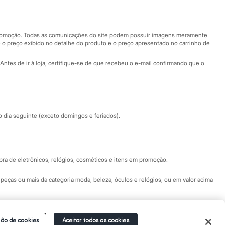
Nossas lojas
Nossas lojas plus size
Central de ética
 promoção. Todas as comunicações do site podem possuir imagens meramente
 o preço exibido no detalhe do produto e o preço apresentado no carrinho de
Eventos
Antes de ir à loja, certifique-se de que recebeu o e-mail confirmando que o
Especial Dia dos Pais
dia seguinte (exceto domingos e feriados).
a de eletrônicos, relógios, cosméticos e itens em promoção.
peças ou mais da categoria moda, beleza, óculos e relógios, ou em valor acima
 Fale conosco pelo
chat on-line
- Alameda Araguaia, 1222, Alphaville - Barueri -
ão de cookies
Aceitar todos os cookies