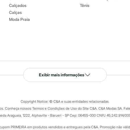
Calçados
Tênis
Calças
Moda Praia
Serviços
Exibir mais informações
Tipos de serviços
o C&A
Clique e retire
Trocas e devoluções
ograma
Copyright Notice: © C&A e suas entidades relacionadas.
Formas de pagamento
dos. Conheça nossos Termos e Condições de Uso do Site C&A. C&A Modas SA. Fale
Todas as vantagens
ay
eda Araguaia, 1222, Alphaville - Barueri - SP Cep: 06455-000 CNPJ 45.242.914/00
Minha C&A
rtão
Cupons de desconto
cupom PRIMEIRA em produtos vendidos e entregues pela C&A. Promoção não válida p