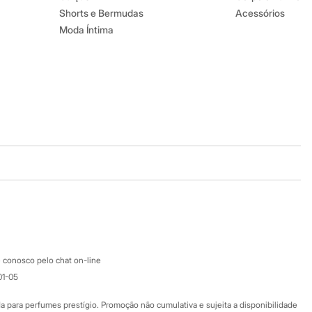
Shorts e Bermudas
Acessórios
Moda Íntima
Baixe o app
Google store
Apple store
Atendimento
 conosco pelo chat on-line
01-05
Ajuda
Fale conosco
ara perfumes prestígio. Promoção não cumulativa e sujeita a disponibilidade