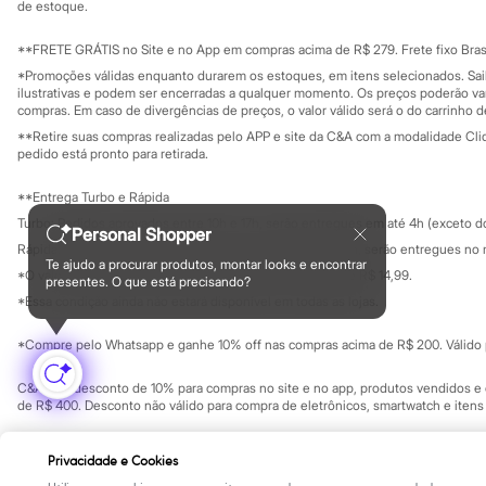
Yessica
Investidores
de estoque.
Ouvidoria / Rel
Moda esportiva
Sala de imprensa
Acessórios
Educação fina
**FRETE GRÁTIS no Site e no App em compras acima de R$ 279. Frete fixo Brasi
Blusas
Privacidade
Sustentabilida
*Promoções válidas enquanto durarem os estoques, em itens selecionados. Sa
Calçados
Configuração de cookies
ilustrativas e podem ser encerradas a qualquer momento. Os preços poderão var
Leggings
Minha privacidade
compras. Em caso de divergências de preços, o valor válido será o do carrinho 
Shorts e Bermudas
**Retire suas compras realizadas pelo APP e site da C&A com a modalidade Clique
Tops
pedido está pronto para retirada.
Moda íntima
Calcinhas
**Entrega Turbo e Rápida
Cintas e Modeladores
Meias
Turbo: Pedidos aprovados entre 10h e 17h, serão entregues em até 4h (exceto d
Personal Shopper
Pijamas
Rápida: Pedidos com os pagamentos aprovados até as 10h, serão entregues no 
Sutiãs e Tops
Te ajudo a procurar produtos, montar looks e encontrar
*O valor do frete para o turbo é R$ 24,99 e para a rápida é R$ 14,99.
Moda praia
presentes. O que está precisando?
Formas de pagamento
Biquínis
*Essa condição ainda não estará disponível em todas as lojas.
Maiôs
Saídas de praia
*Compre pelo Whatsapp e ganhe 10% off nas compras acima de R$ 200. Válido p
Personagens
Plus size
C&A Pay: desconto de 10% para compras no site e no app, produtos vendidos e e
Blusas e Camisetas
de R$ 400. Desconto não válido para compra de eletrônicos, smartwatch e iten
Calças
Casacos e Jaquetas
Copyright Notice: © C&A e suas entidades relacionadas. Todos os direitos rese
Jeans
Privacidade e Cookies
SP Cep: 06455-000 CNPJ 45.242.914/0001-05
Moda esportiva