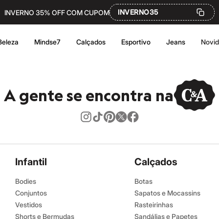
INVERNO35
INVERNO 35% OFF COM CUPOM
Beleza
Mindse7
Calçados
Esportivo
Jeans
Novi
A gente se encontra na
Infantil
Calçados
Bodies
Botas
Conjuntos
Sapatos e Mocassins
Vestidos
Rasteirinhas
Shorts e Bermudas
Sandálias e Papetes