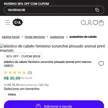
INVERNO 35% OFF COM CUPOM
INVERNO35
Ofertas
Compre por Departamento
Feminino
Masculino
página inicial
moda feminina
acessórios
acessórios de cabelo
>
>
>
Infantil
Calçados
Mindse7
Plus Size
Até 20% off
30% OFF - CUPOM 8DO8
Até 40% off
elástico de cabelo feminino scrunchie plissado animal print marrom
Até 60% off
UNICO
A partir de 60% off
(
2
)
Feminino
R$ 35,99
Em alta
R$ 59,99
Inverno
1
x
R$ 35,99
sem juros no
C&A Pay
Alfaiataria
Selecione um
tamanho
:
Novidades
Unico
Roupas
Blusas e Camisetas
Básicos
Adicionar à sacola