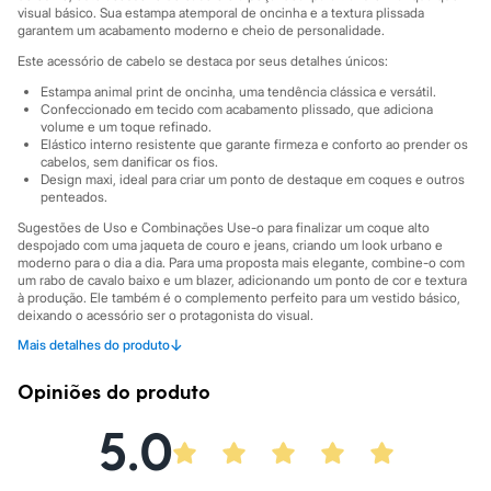
Sawary
visual básico. Sua estampa atemporal de oncinha e a textura plissada
Yessica
garantem um acabamento moderno e cheio de personalidade.
Moda esportiva
Este acessório de cabelo se destaca por seus detalhes únicos:
Acessórios
Blusas
Estampa animal print de oncinha, uma tendência clássica e versátil.
Calçados
Confeccionado em tecido com acabamento plissado, que adiciona
Leggings
volume e um toque refinado.
Shorts e Bermudas
Elástico interno resistente que garante firmeza e conforto ao prender os
Tops
cabelos, sem danificar os fios.
Design maxi, ideal para criar um ponto de destaque em coques e outros
Moda íntima
penteados.
Calcinhas
Cintas e Modeladores
Sugestões de Uso e Combinações Use-o para finalizar um coque alto
Meias
despojado com uma jaqueta de couro e jeans, criando um look urbano e
Pijamas
moderno para o dia a dia. Para uma proposta mais elegante, combine-o com
Sutiãs e Tops
um rabo de cavalo baixo e um blazer, adicionando um ponto de cor e textura
à produção. Ele também é o complemento perfeito para um vestido básico,
Moda praia
deixando o acessório ser o protagonista do visual.
Biquínis
Maiôs
↓
Mais detalhes do produto
A gente se encontra na C&A! ❤
Saídas de praia
Informacoes gerais:
Personagens
Opiniões do produto
Plus size
Material
:
Poliéster
Blusas e Camisetas
Cor
:
Marrom
5.0
Calças
Marcas
:
Accessory
Casacos e Jaquetas
Gênero
:
Feminino
Jeans