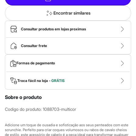
Calças
Casacos e Jaquetas
Jeans
Encontrar similares
Macacões
Saias
Shorts e Bermudas
Consultar produtos em lojas proximas
Vestidos
Acessórios
Bolsas
Consultar frete
Bonés e Chapéus
Bijoux
Cintos
Formas de pagamento
Óculos
Relógios
Calçados
Troca fácil na loja -
GRÁTIS
Botas
Chinelos
Rasteirinhas
Sobre o produto
Sandálias
Sapatilhas
Codigo do produto
:
1088703-multicor
Tênis
Marcas
City
Adicione um toque de ousadia e sofisticação aos seus penteados com este
Clock House
scrunchie. Perfeito para criar coques volumosos ou rabos de cavalo cheios
Mindset
de estilo, este acessório de cabelo é a peça ideal para transformar qualquer