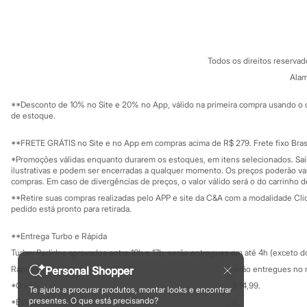
Sobre a C&A
Cartão C&A
Sonic
Sobre o cartã
Fornecedores
Stitch
Termos e condições
C&A&VC
Beleza
Conheça o pr
Kits
Política de privacidade
Perfumes árabes
Todos os direitos reserva
Trabalhe conosco
C&A Pay
Novidades
Sobre o C&A P
Alam
Sustentabilidade
Cabelos
Solicite seu ca
Condicionador
Mapa do site
**Desconto de 10% no Site e 20% no App, válido na primeira compra usando o 
Escovas e Pentes
Governança
Investidores
de estoque.
Finalizadores
Ouvidoria / Rel
Sala de imprensa
Shampoo
Educação fina
**FRETE GRÁTIS no Site e no App em compras acima de R$ 279. Frete fixo Brasi
Tratamento
Privacidade
Cuidados com o corpo
Sustentabilida
*Promoções válidas enquanto durarem os estoques, em itens selecionados. Sa
Configuração de cookies
Hidratante
ilustrativas e podem ser encerradas a qualquer momento. Os preços poderão var
Minha privacidade
compras. Em caso de divergências de preços, o valor válido será o do carrinho 
Protetor solar
Tratamento
**Retire suas compras realizadas pelo APP e site da C&A com a modalidade Clique
Cuidados com o rosto
pedido está pronto para retirada.
Esfoliante
Hidratante
**Entrega Turbo e Rápida
Protetor solar
Turbo: Pedidos aprovados entre 10h e 17h, serão entregues em até 4h (exceto d
Tônicos
Maquiagens
Personal Shopper
Rápida: Pedidos com os pagamentos aprovados até as 10h, serão entregues no 
Base
*O valor do frete para o turbo é R$ 24,99 e para a rápida é R$ 14,99.
Te ajudo a procurar produtos, montar looks e encontrar
Batom
Formas de pagamento
presentes. O que está precisando?
*Essa condição ainda não estará disponível em todas as lojas.