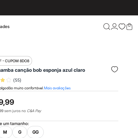
dades
Confira 
F - CUPOM 8DO8
samba canção bob esponja azul claro
(
55
)
algodão muito confortável.
Mais avaliações
9,99
99
sem juros no
C&A Pay
ne um
tamanho
:
M
G
GG