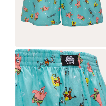
Casacos e Jaquetas
Jeans
Macacões
Saias
Shorts e Bermudas
Vestidos
Acessórios
Bolsas
Bonés e Chapéus
Bijoux
Cintos
Óculos
Relógios
Calçados
Botas
Chinelos
Rasteirinhas
Sandálias
Sapatilhas
Tênis
Marcas
City
Clock House
Mindset
Sawary