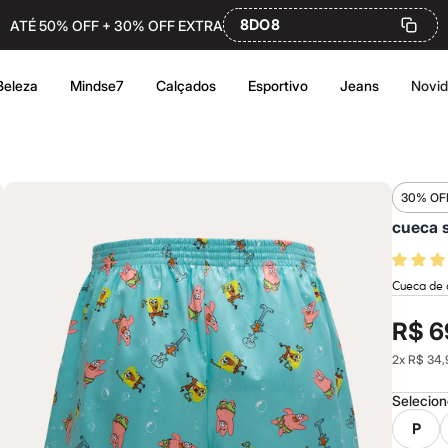
8DO8
ATÉ 50% OFF + 30% OFF EXTRA
Beleza
Mindse7
Calçados
Esportivo
Jeans
Novi
30% OF
cueca 
Cueca de 
R$ 6
2
x
R$ 34,
Selecio
P