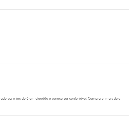
 C&A! ❤
s:
dão
lodeon
lino
adorou, o tecido é em algodão e parece ser confortável. Comprarei mais dela