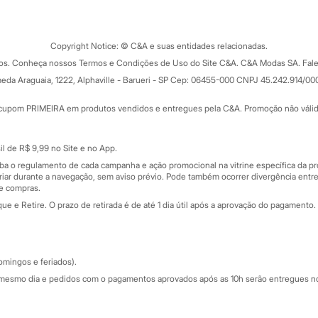
Tipos de serviços
o C&A
Clique e retire
Trocas e devoluções
ograma
Copyright Notice: © C&A e suas entidades relacionadas.
Formas de pagamento
dos. Conheça nossos Termos e Condições de Uso do Site C&A. C&A Modas SA. Fale
Todas as vantagens
ay
eda Araguaia, 1222, Alphaville - Barueri - SP Cep: 06455-000 CNPJ 45.242.914/00
Minha C&A
rtão
Cupons de desconto
cupom PRIMEIRA em produtos vendidos e entregues pela C&A. Promoção não válida p
Cartão presente
atórios
Sobre o cartão presente
nceira
l de R$ 9,99 no Site e no App.
de
iba o regulamento de cada campanha e ação promocional na vitrine específica da
iar durante a navegação, sem aviso prévio. Pode também ocorrer divergência entre
de compras.
 e Retire. O prazo de retirada é de até 1 dia útil após a aprovação do pagamento. 
omingos e feriados).
mesmo dia e pedidos com o pagamentos aprovados após as 10h serão entregues no 
Segurança e qualidade