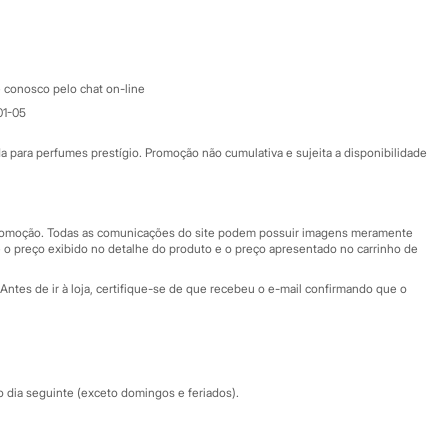
Google store
Apple store
Atendimento
 conosco pelo chat on-line
01-05
Ajuda
Fale conosco
ara perfumes prestígio. Promoção não cumulativa e sujeita a disponibilidade
Nossas lojas
Nossas lojas plus size
Central de ética
 promoção. Todas as comunicações do site podem possuir imagens meramente
 o preço exibido no detalhe do produto e o preço apresentado no carrinho de
Eventos
Antes de ir à loja, certifique-se de que recebeu o e-mail confirmando que o
Especial Dia dos Pais
dia seguinte (exceto domingos e feriados).