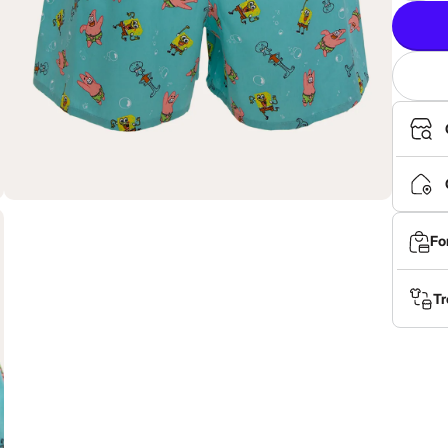
Fo
Tr