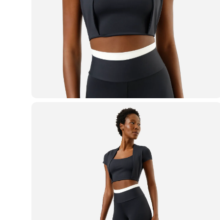
Casacos e Jaquetas
Jeans
Macacões
Saias
Shorts e Bermudas
Vestidos
Acessórios
Bolsas
Bonés e Chapéus
Bijoux
Cintos
Óculos
Relógios
Calçados
Botas
Chinelos
Rasteirinhas
Sandálias
Sapatilhas
Tênis
Marcas
City
Clock House
Mindset
Sawary