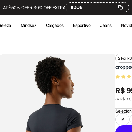
8DO8
ATÉ 50% OFF + 30% OFF EXTRA
Beleza
Mindse7
Calçados
Esportivo
Jeans
Novi
2 Por R$
cropped
R$ 9
3
x
R$ 33,
Selecio
P