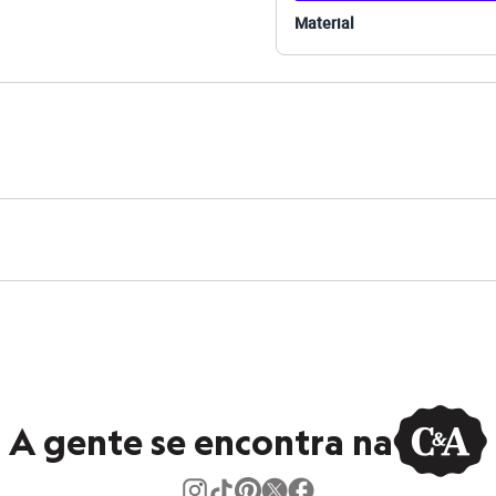
s:
Material
mida
 Curta
ivo
e Quadrado
ino
A gente se encontra na