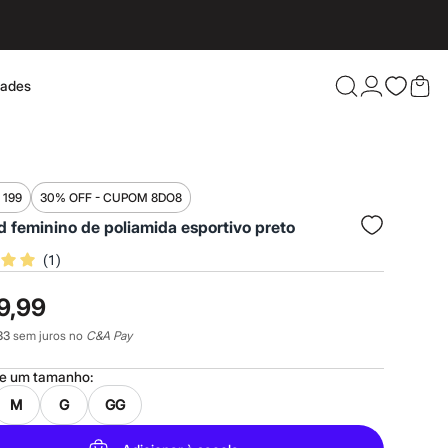
dades
Confira 
 199
30% OFF - CUPOM 8DO8
 feminino de poliamida esportivo preto
(
1
)
9,99
33
sem juros no
C&A Pay
ne um
tamanho
:
M
G
GG