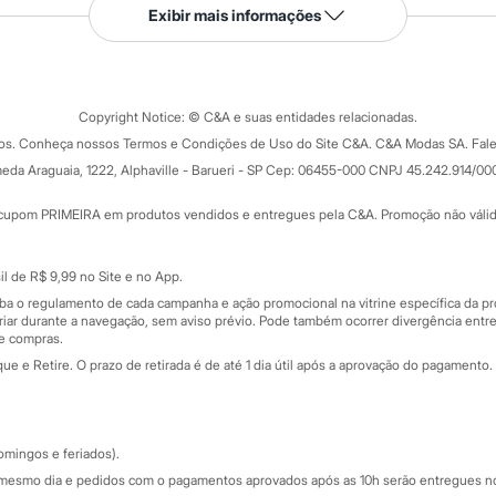
Serviços
Exibir mais informações
Tipos de serviços
o C&A
Clique e retire
Trocas e devoluções
ograma
Copyright Notice: © C&A e suas entidades relacionadas.
Formas de pagamento
dos. Conheça nossos Termos e Condições de Uso do Site C&A. C&A Modas SA. Fale
Todas as vantagens
ay
eda Araguaia, 1222, Alphaville - Barueri - SP Cep: 06455-000 CNPJ 45.242.914/00
Minha C&A
rtão
Cupons de desconto
cupom PRIMEIRA em produtos vendidos e entregues pela C&A. Promoção não válida p
Cartão presente
atórios
Sobre o cartão presente
nceira
l de R$ 9,99 no Site e no App.
de
iba o regulamento de cada campanha e ação promocional na vitrine específica da
iar durante a navegação, sem aviso prévio. Pode também ocorrer divergência entre
de compras.
 e Retire. O prazo de retirada é de até 1 dia útil após a aprovação do pagamento. 
omingos e feriados).
mesmo dia e pedidos com o pagamentos aprovados após as 10h serão entregues no 