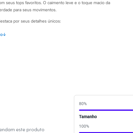
m seus tops favoritos. O caimento leve e o toque macio da
berdade para seus movimentos.
destaca por seus detalhes únicos:
m design aberto na frente, ideal para sobrepor tops e criar
to
↓
arantem conforto e liberdade de movimentos durante as
lha leve e lisa, proporcionando um toque macio e agradável
ta que facilita a combinação com diversas roupas esportivas.
binações Use este bolero sobre um top de ginástica para ir à
ou para atividades ao ar livre. Ele combina perfeitamente com
a alta, shorts de corrida ou até mesmo com uma calça flare
80
%
thleisure. É uma terceira peça versátil que eleva seu visual
usada antes, durante ou depois do treino.
Tamanho
100
%
 C&A! ❤
mendam este produto