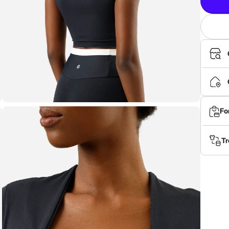
Fo
Tr