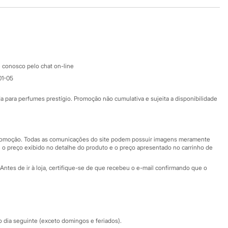
Baixe o app
Google store
Apple store
Atendimento
 conosco pelo chat on-line
01-05
Ajuda
Fale conosco
ara perfumes prestígio. Promoção não cumulativa e sujeita a disponibilidade
Nossas lojas
Nossas lojas plus size
Central de ética
 promoção. Todas as comunicações do site podem possuir imagens meramente
 o preço exibido no detalhe do produto e o preço apresentado no carrinho de
Eventos
Antes de ir à loja, certifique-se de que recebeu o e-mail confirmando que o
Especial Dia dos Pais
dia seguinte (exceto domingos e feriados).