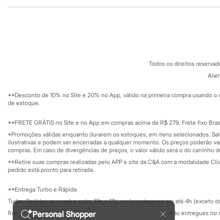
Institucional
Produtos
Sandálias
Tênis
Sobre a C&A
Cartão C&A
Diversão
Sobre o cartã
Fornecedores
Marcas
Baby Club
Termos e condições
C&A&VC
Fifteen
Conheça o pr
Política de privacidade
Miss Fifteen
Todos os direitos reserva
Trabalhe conosco
C&A Pay
Palomino
Sobre o C&A P
Alam
Moda íntima
Sustentabilidade
Calcinhas
Solicite seu ca
Mapa do site
Cuecas
**Desconto de 10% no Site e 20% no App, válido na primeira compra usando o 
Governança
Investidores
de estoque.
Meias
Ouvidoria / Rel
Pijamas
Sala de imprensa
Moda praia
Educação fina
**FRETE GRÁTIS no Site e no App em compras acima de R$ 279. Frete fixo Brasi
Biquínis e Maiôs
Privacidade
Sustentabilida
*Promoções válidas enquanto durarem os estoques, em itens selecionados. Sa
Configuração de cookies
Blusas de proteção
ilustrativas e podem ser encerradas a qualquer momento. Os preços poderão var
Sungas
Minha privacidade
compras. Em caso de divergências de preços, o valor válido será o do carrinho 
Personagens
**Retire suas compras realizadas pelo APP e site da C&A com a modalidade Clique
Bluey
pedido está pronto para retirada.
Disney
Hello Kitty
**Entrega Turbo e Rápida
Homem Aranha
Minecraft
Turbo: Pedidos aprovados entre 10h e 17h, serão entregues em até 4h (exceto d
Naruto
Rápida: Pedidos com os pagamentos aprovados até as 10h, serão entregues no 
Personal Shopper
Patrulha Canina