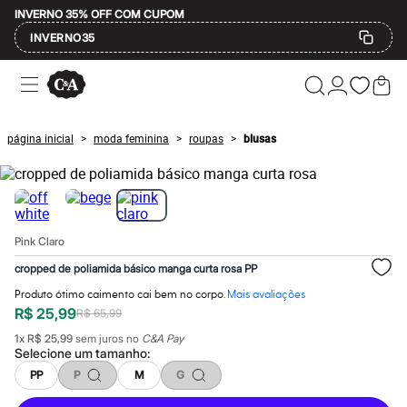
INVERNO 35% OFF COM CUPOM
INVERNO35
Ofertas
Compre por Departamento
Feminino
Masculino
página inicial
moda feminina
roupas
blusas
>
>
>
Infantil
Calçados
Mindse7
Plus Size
Até 20% off
Até 40% off
Pink Claro
Até 60% off
A partir de 60% off
cropped de poliamida básico manga curta rosa PP
Feminino
Em alta
Produto ótimo caimento cai bem no corpo.
Mais avaliações
Inverno
R$ 25,99
R$ 65,99
Alfaiataria
1
x
R$ 25,99
sem juros no
C&A Pay
Novidades
Selecione um
tamanho
:
Roupas
Blusas e Camisetas
PP
P
M
G
Básicos