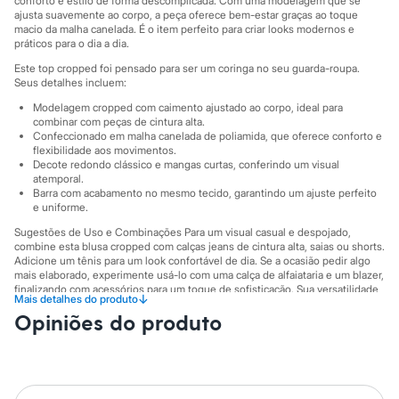
conforto e estilo de forma descomplicada. Com uma modelagem que se
Sawary
ajusta suavemente ao corpo, a peça oferece bem-estar graças ao toque
Yessica
macio da malha canelada. É o item perfeito para criar looks modernos e
Moda esportiva
práticos para o dia a dia.
Acessórios
Blusas
Este top cropped foi pensado para ser um coringa no seu guarda-roupa.
Calçados
Seus detalhes incluem:
Leggings
Modelagem cropped com caimento ajustado ao corpo, ideal para
Shorts e Bermudas
combinar com peças de cintura alta.
Tops
Confeccionado em malha canelada de poliamida, que oferece conforto e
Moda íntima
flexibilidade aos movimentos.
Calcinhas
Decote redondo clássico e mangas curtas, conferindo um visual
Cintas e Modeladores
atemporal.
Barra com acabamento no mesmo tecido, garantindo um ajuste perfeito
Meias
e uniforme.
Pijamas
Sutiãs e Tops
Sugestões de Uso e Combinações Para um visual casual e despojado,
Moda praia
combine esta blusa cropped com calças jeans de cintura alta, saias ou shorts.
Biquínis
Adicione um tênis para um look confortável de dia. Se a ocasião pedir algo
Maiôs
mais elaborado, experimente usá-lo com uma calça de alfaiataria e um blazer,
finalizando com acessórios para um toque de sofisticação. Sua versatilidade
Saídas de praia
↓
Mais detalhes do produto
permite que ele transite facilmente entre diferentes estilos.
Personagens
Opiniões do produto
Plus size
A gente se encontra na C&A! ❤
Blusas e Camisetas
Informacoes gerais:
Calças
Casacos e Jaquetas
Material
:
Poliamida
Jeans
Cor
:
Rosa