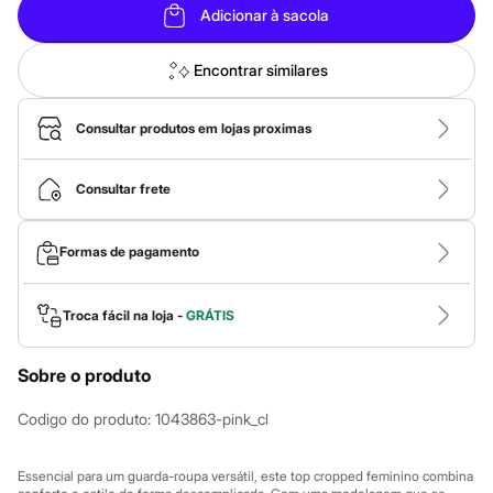
Calças
Adicionar à sacola
Casacos e Jaquetas
Jeans
Macacões
Encontrar similares
Saias
Shorts e Bermudas
Vestidos
Consultar produtos em lojas proximas
Acessórios
Bolsas
Bonés e Chapéus
Consultar frete
Bijoux
Cintos
Óculos
Formas de pagamento
Relógios
Calçados
Botas
Troca fácil na loja -
GRÁTIS
Chinelos
Rasteirinhas
Sandálias
Sobre o produto
Sapatilhas
Tênis
Marcas
Codigo do produto
:
1043863-pink_cl
City
Clock House
Mindset
Essencial para um guarda-roupa versátil, este top cropped feminino combina