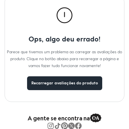
Moda esportiva
Marcas
:
Basics
Shorts e Saias
Tipo
:
Canelada
Gênero
:
Feminino
Vestidos
Masculino
Em alta
Dia dos Pais
Inverno
Ops, algo deu errado!
Novidades
Roupas
Bermudas
Parece que tivemos um problema ao carregar as avaliações do
Camisas
Calças
produto. Clique no botão abaixo para recarregar a página e
Camisetas e Regatas
vamos fazer tudo funcionar novamente!
Casacos e Jaquetas
Jeans
Polos
Recarregar avaliações do produto
Acessórios
Bolsas e Mochilas
Chapéus e Bonés
Cintos
Carteiras
Óculos
Relógios
A gente se encontra na
Calçados
Botas