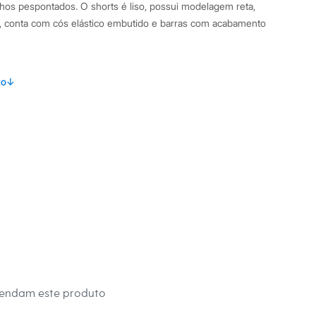
os pespontados. O shorts é liso, possui modelagem reta,
o, conta com cós elástico embutido e barras com acabamento
s:
to
↓
 algodão
to
:
Bermuda
 Curta
no
eca:
al.
secadora.
al.
mendam este produto
peratura mínima.