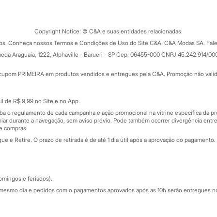
Tipos de serviços
o C&A
Clique e retire
Trocas e devoluções
ograma
Copyright Notice: © C&A e suas entidades relacionadas.
Formas de pagamento
dos. Conheça nossos Termos e Condições de Uso do Site C&A. C&A Modas SA. Fale
Todas as vantagens
ay
eda Araguaia, 1222, Alphaville - Barueri - SP Cep: 06455-000 CNPJ 45.242.914/00
Minha C&A
rtão
Cupons de desconto
cupom PRIMEIRA em produtos vendidos e entregues pela C&A. Promoção não válida p
Cartão presente
atórios
Sobre o cartão presente
nceira
l de R$ 9,99 no Site e no App.
de
iba o regulamento de cada campanha e ação promocional na vitrine específica da
iar durante a navegação, sem aviso prévio. Pode também ocorrer divergência entre
de compras.
 e Retire. O prazo de retirada é de até 1 dia útil após a aprovação do pagamento. 
omingos e feriados).
mesmo dia e pedidos com o pagamentos aprovados após as 10h serão entregues no 
Segurança e qualidade