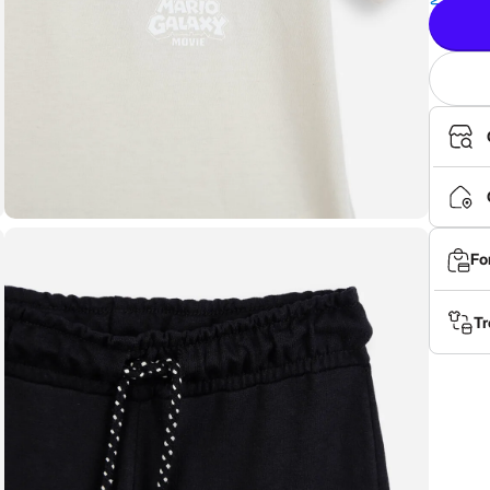
Fo
Tr