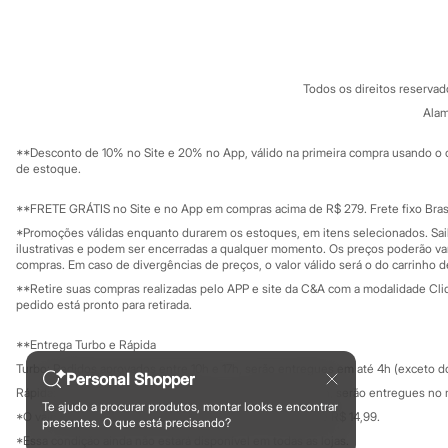
Sobre a C&A
Cartão C&A
Chinelos
Sobre o cartã
Fornecedores
Pantufas
Rasteirinhas
Termos e condições
C&A&VC
Conheça o pr
Sandálias
Política de privacidade
Tênis
Todos os direitos reserva
Trabalhe conosco
C&A Pay
Diversão
Sobre o C&A P
Alam
Marcas
Sustentabilidade
Solicite seu ca
Baby Club
Mapa do site
**Desconto de 10% no Site e 20% no App, válido na primeira compra usando o 
Fifteen
Governança
Investidores
de estoque.
Miss Fifteen
Ouvidoria / Rel
Palomino
Sala de imprensa
Educação fina
**FRETE GRÁTIS no Site e no App em compras acima de R$ 279. Frete fixo Brasi
Moda íntima
Privacidade
Calcinhas
Sustentabilida
*Promoções válidas enquanto durarem os estoques, em itens selecionados. Sa
Configuração de cookies
Cuecas
ilustrativas e podem ser encerradas a qualquer momento. Os preços poderão var
Meias
Minha privacidade
compras. Em caso de divergências de preços, o valor válido será o do carrinho 
Pijamas
**Retire suas compras realizadas pelo APP e site da C&A com a modalidade Clique
Moda praia
pedido está pronto para retirada.
Biquínis e Maiôs
Blusas de proteção
**Entrega Turbo e Rápida
Sungas
Turbo: Pedidos aprovados entre 10h e 17h, serão entregues em até 4h (exceto d
Personagens
Personal Shopper
Bluey
Rápida: Pedidos com os pagamentos aprovados até as 10h, serão entregues no 
Te ajudo a procurar produtos, montar looks e encontrar
Disney
*O valor do frete para o turbo é R$ 24,99 e para a rápida é R$ 14,99.
presentes. O que está precisando?
Hello Kitty
Formas de pagamento
*Essa condição ainda não estará disponível em todas as lojas.
Homem Aranha