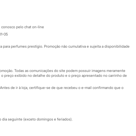
Google store
Apple store
Atendimento
 conosco pelo chat on-line
01-05
Ajuda
Fale conosco
ara perfumes prestígio. Promoção não cumulativa e sujeita a disponibilidade
Nossas lojas
Nossas lojas plus size
Central de ética
 promoção. Todas as comunicações do site podem possuir imagens meramente
 o preço exibido no detalhe do produto e o preço apresentado no carrinho de
Eventos
Antes de ir à loja, certifique-se de que recebeu o e-mail confirmando que o
Especial Dia dos Pais
dia seguinte (exceto domingos e feriados).