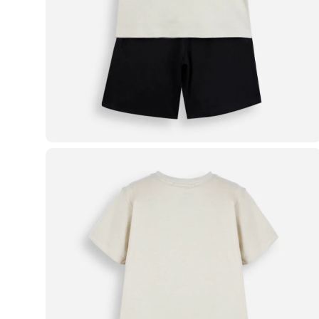
Blusas e Camisetas
Básicos
Calças
Casacos e Jaquetas
Jeans
Macacões
Saias
Shorts e Bermudas
Vestidos
Acessórios
Bolsas
Bonés e Chapéus
Bijoux
Cintos
Óculos
Relógios
Calçados
Botas
Chinelos
Rasteirinhas
Sandálias
Sapatilhas
Tênis
Marcas
City