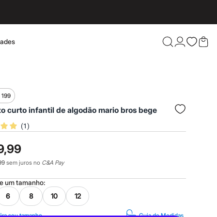
dades
Confira 
 199
o curto infantil de algodão mario bros bege
(
1
)
9,99
99
sem juros no
C&A Pay
ne um
tamanho
:
6
8
10
12
ira seu tamanho
Guia de Medidas