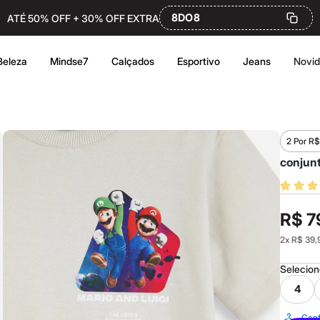
8DO8
ATÉ 50% OFF + 30% OFF EXTRA
Beleza
Mindse7
Calçados
Esportivo
Jeans
Novi
2 Por R$
conjunt
R$ 7
2
x
R$ 39,
Selecio
4
Conf