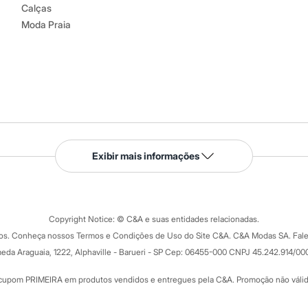
Calças
Moda Praia
Serviços
Exibir mais informações
Tipos de serviços
o C&A
Clique e retire
Trocas e devoluções
ograma
Copyright Notice: © C&A e suas entidades relacionadas.
Formas de pagamento
dos. Conheça nossos Termos e Condições de Uso do Site C&A. C&A Modas SA. Fale
Todas as vantagens
ay
eda Araguaia, 1222, Alphaville - Barueri - SP Cep: 06455-000 CNPJ 45.242.914/00
Minha C&A
rtão
Cupons de desconto
cupom PRIMEIRA em produtos vendidos e entregues pela C&A. Promoção não válida p
Cartão presente
atórios
Sobre o cartão presente