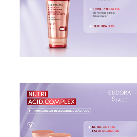
Yessica
Moda esportiva
Acessórios
Blusas
Calçados
Leggings
Shorts e Bermudas
Tops
Moda íntima
Calcinhas
Cintas e Modeladores
Meias
Pijamas
Sutiãs e Tops
Moda praia
Biquínis
Maiôs
Saídas de praia
Personagens
Plus size
Blusas e Camisetas
Calças
Casacos e Jaquetas
Jeans
Moda esportiva