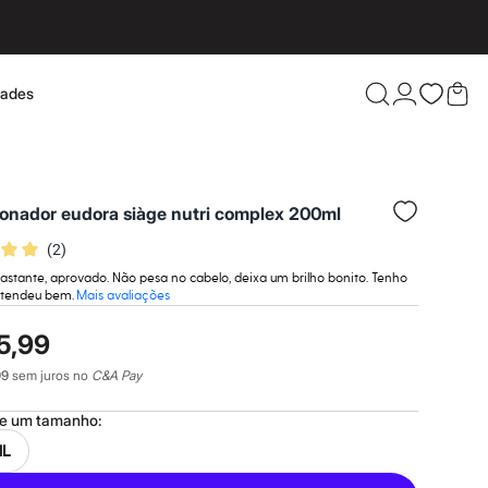
dades
Confira 
ionador eudora siàge nutri complex 200ml
(
2
)
astante, aprovado. Não pesa no cabelo, deixa um brilho bonito. Tenho
tendeu bem.
Mais avaliações
5,99
99
sem juros no
C&A Pay
ne um
tamanho
:
ML