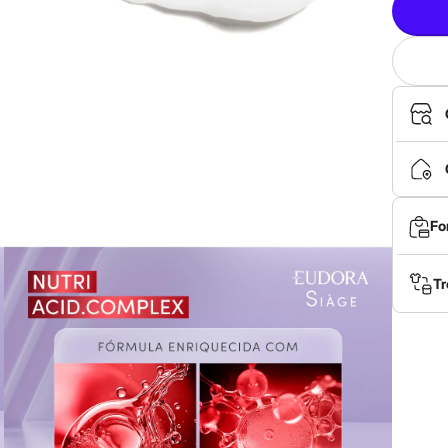
Fo
Tr