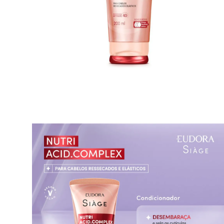
Casacos e Jaquetas
Jeans
Macacões
Saias
Shorts e Bermudas
Vestidos
Acessórios
Bolsas
Bonés e Chapéus
Bijoux
Cintos
Óculos
Relógios
Calçados
Botas
Chinelos
Rasteirinhas
Sandálias
Sapatilhas
Tênis
Marcas
City
Clock House
Mindset
Sawary