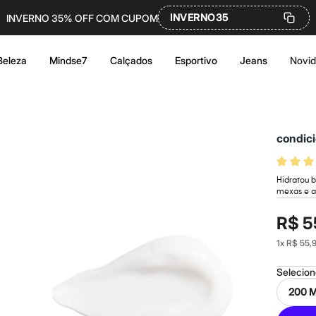
INVERNO35
INVERNO 35% OFF COM CUPOM
Beleza
Mindse7
Calçados
Esportivo
Jeans
Novi
condic
Hidratou b
mexas e a
R$ 5
1
x
R$ 55,
Selecio
200 