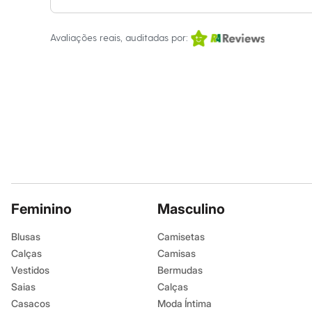
Sandálias
Tênis
Diversão
Avaliações reais, auditadas por:
Marcas
Baby Club
Fifteen
Miss Fifteen
Palomino
Moda íntima
Calcinhas
Cuecas
Meias
Pijamas
Moda praia
Biquínis e Maiôs
Blusas de proteção
Feminino
Masculino
Sungas
Personagens
Bluey
Blusas
Camisetas
Disney
Calças
Camisas
Hello Kitty
Vestidos
Bermudas
Homem Aranha
Minecraft
Saias
Calças
Naruto
Casacos
Moda Íntima
Patrulha Canina