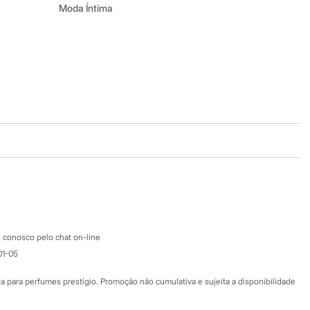
Moda Íntima
Baixe o app
Google store
Apple store
Atendimento
 conosco pelo chat on-line
01-05
Ajuda
Fale conosco
ara perfumes prestígio. Promoção não cumulativa e sujeita a disponibilidade
Nossas lojas