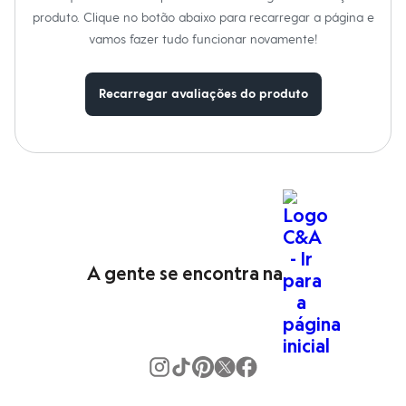
Moda esportiva
produto. Clique no botão abaixo para recarregar a página e
Shorts e Saias
Vestidos
vamos fazer tudo funcionar novamente!
Masculino
Em alta
Dia dos Pais
Recarregar avaliações do produto
Inverno
Novidades
Roupas
Bermudas
Camisas
Calças
Camisetas e Regatas
Casacos e Jaquetas
Jeans
Polos
Acessórios
A gente se encontra na
Bolsas e Mochilas
Chapéus e Bonés
Cintos
Carteiras
Óculos
Relógios
Calçados
Botas