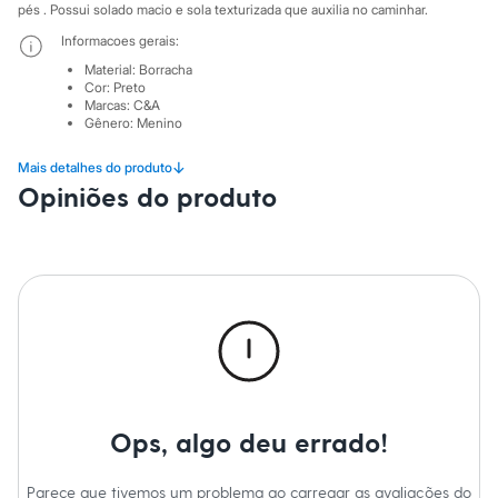
Sawary
pés . Possui solado macio e sola texturizada que auxilia no caminhar.
Yessica
Informacoes gerais:
Moda esportiva
Acessórios
Material
:
Borracha
Blusas
Cor
:
Preto
Calçados
Marcas
:
C&A
Leggings
Gênero
:
Menino
Shorts e Bermudas
Tops
↓
Mais detalhes do produto
Moda íntima
Opiniões do produto
Calcinhas
Cintas e Modeladores
Meias
Pijamas
Sutiãs e Tops
Moda praia
Biquínis
Maiôs
Saídas de praia
Personagens
Plus size
Blusas e Camisetas
Ops, algo deu errado!
Calças
Casacos e Jaquetas
Jeans
Parece que tivemos um problema ao carregar as avaliações do