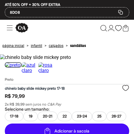
ATÉ 50% OFF + 30% OFF EXTRA
8DO8
Ofertas
Compre por Departamento
Feminino
Masculino
página inicial
infantil
calçados
sandálias
>
>
>
Infantil
Calçados
Mindse7
Plus Size
Até 20% off
Até 40% off
Preto
Até 60% off
A partir de 60% off
chinelo baby slide mickey preto 17-18
Feminino
R$ 79,99
Em alta
Inverno
2
x
R$ 39,99
sem juros no
C&A Pay
Alfaiataria
Selecione um
tamanho
:
Novidades
17-18
19
20-21
22
23-24
25
26-27
Roupas
Blusas e Camisetas
Básicos
Adicionar à sacola