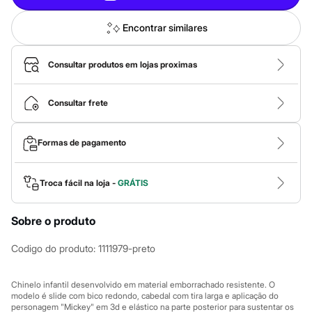
Calças
Casacos e Jaquetas
Jeans
Encontrar similares
Macacões
Saias
Shorts e Bermudas
Consultar produtos em lojas proximas
Vestidos
Acessórios
Bolsas
Consultar frete
Bonés e Chapéus
Bijoux
Cintos
Formas de pagamento
Óculos
Relógios
Calçados
Troca fácil na loja -
GRÁTIS
Botas
Chinelos
Rasteirinhas
Sobre o produto
Sandálias
Sapatilhas
Codigo do produto
:
1111979-preto
Tênis
Marcas
City
Chinelo infantil desenvolvido em material emborrachado resistente. O
Clock House
modelo é slide com bico redondo, cabedal com tira larga e aplicação do
Mindset
personagem "Mickey" em 3d e elástico na parte posterior para sustentar os