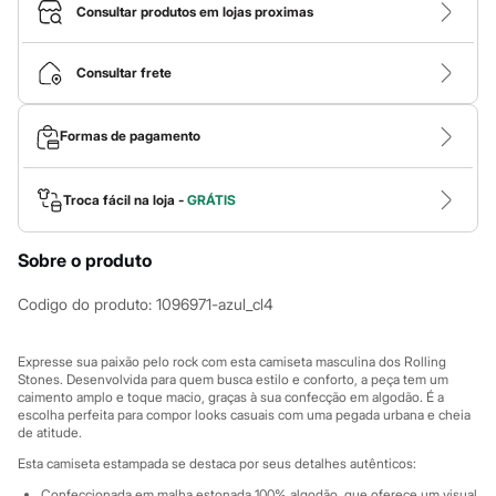
Calças
Consultar produtos em lojas proximas
Casacos e Jaquetas
Jeans
Macacões
Consultar frete
Saias
Shorts e Bermudas
Vestidos
Formas de pagamento
Acessórios
Bolsas
Bonés e Chapéus
Bijoux
Troca fácil na loja -
GRÁTIS
Cintos
Óculos
Sobre o produto
Relógios
Calçados
Botas
Codigo do produto
:
1096971-azul_cl4
Chinelos
Rasteirinhas
Sandálias
Expresse sua paixão pelo rock com esta camiseta masculina dos Rolling
Sapatilhas
Stones. Desenvolvida para quem busca estilo e conforto, a peça tem um
caimento amplo e toque macio, graças à sua confecção em algodão. É a
Tênis
escolha perfeita para compor looks casuais com uma pegada urbana e cheia
Marcas
de atitude.
City
Clock House
Esta camiseta estampada se destaca por seus detalhes autênticos:
Mindset
Confeccionada em malha estonada 100% algodão, que oferece um visual