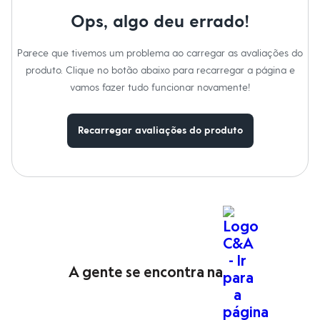
Moda esportiva
Cuidados com a peca:
Shorts e Saias
Ops, algo deu errado!
Vestidos
Temperatura até 40ºC.
Masculino
Não alvejar.
Parece que tivemos um problema ao carregar as avaliações do
Em alta
Não secar em secadora.
Dia dos Pais
Secar na vertical.
produto. Clique no botão abaixo para recarregar a página e
Passar em temperatura média.
Inverno
vamos fazer tudo funcionar novamente!
Lavar a seco.
Novidades
Não limpar a úmido.
Roupas
Bermudas
Recarregar avaliações do produto
Camisas
Calças
Camisetas e Regatas
Casacos e Jaquetas
Jeans
Polos
Acessórios
Bolsas e Mochilas
Chapéus e Bonés
Cintos
Carteiras
A gente se encontra na
Óculos
Relógios
Calçados
Botas