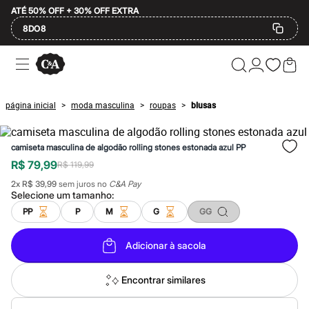
ATÉ 50% OFF + 30% OFF EXTRA
8DO8
Ofertas
Compre por Departamento
Feminino
Masculino
página inicial
moda masculina
roupas
blusas
>
>
>
Infantil
Calçados
Mindse7
camiseta masculina de algodão rolling stones estonada azul PP
Plus Size
Até 20% off
R$ 79,99
R$ 119,99
Até 40% off
2
x
R$ 39,99
sem juros no
C&A Pay
Até 60% off
Selecione um
tamanho
:
A partir de 60% off
Feminino
PP
P
M
G
GG
Em alta
Inverno
Adicionar à sacola
Alfaiataria
Novidades
Roupas
Encontrar similares
Blusas e Camisetas
Básicos