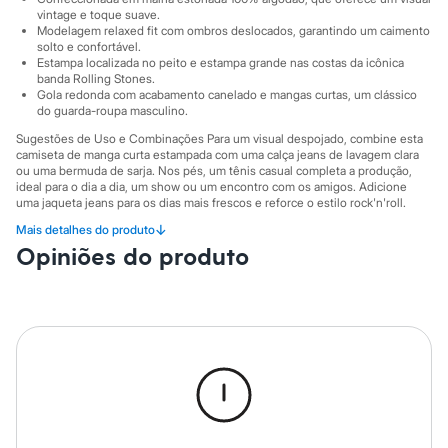
Sawary
vintage e toque suave.
Yessica
Modelagem relaxed fit com ombros deslocados, garantindo um caimento
Moda esportiva
solto e confortável.
Acessórios
Estampa localizada no peito e estampa grande nas costas da icônica
Blusas
banda Rolling Stones.
Calçados
Gola redonda com acabamento canelado e mangas curtas, um clássico
Leggings
do guarda-roupa masculino.
Shorts e Bermudas
Sugestões de Uso e Combinações Para um visual despojado, combine esta
Tops
camiseta de manga curta estampada com uma calça jeans de lavagem clara
Moda íntima
ou uma bermuda de sarja. Nos pés, um tênis casual completa a produção,
Calcinhas
ideal para o dia a dia, um show ou um encontro com os amigos. Adicione
Cintas e Modeladores
uma jaqueta jeans para os dias mais frescos e reforce o estilo rock'n'roll.
Meias
↓
Mais detalhes do produto
A gente se encontra na C&A! ❤/42
Pijamas
Opiniões do produto
Sutiãs e Tops
O Modelo veste tamanho M.
Suas medidas são:
Moda praia
Biquínis
Altura: 186cm / Cintura: 76cm / Quadril: 94cm.
Maiôs
Saídas de praia
Informacoes gerais:
Personagens
Material
:
100% algodão
Plus size
Cor
:
Azul
Blusas e Camisetas
Marcas
:
C&A
Calças
Manga
:
Manga curta
Casacos e Jaquetas
Tipo
:
Camiseta
Gênero
:
Masculino
Jeans