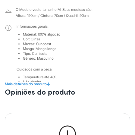
City
Clock House
O Modelo veste tamanho M.
Suas medidas são:
Mindset
Altura: 190cm / Cintura: 70cm / Quadril: 90cm.
Sawary
Yessica
Informacoes gerais:
Moda esportiva
Acessórios
Material
:
100% algodão
Blusas
Cor
:
Cinza
Marcas
:
Suncoast
Calçados
Manga
:
Manga longa
Leggings
Tipo
:
Camiseta
Shorts e Bermudas
Gênero
:
Masculino
Tops
Moda íntima
Cuidados com a peca:
Calcinhas
Cintas e Modeladores
Temperatura até 40º.
Não alvejar.
Meias
↓
Mais detalhes do produto
Não secar em secadora.
Pijamas
Opiniões do produto
Secar na vertical.
Sutiãs e Tops
Passar em temperatura média.
Moda praia
Lavar a seco.
Biquínis
Não limpar a úmido.
Maiôs
Saídas de praia
Personagens
Plus size
Blusas e Camisetas