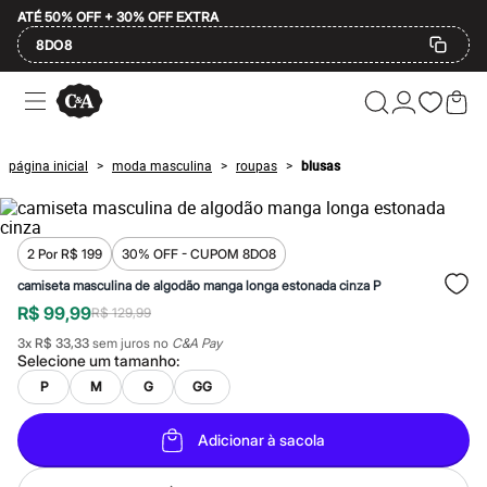
ATÉ 50% OFF + 30% OFF EXTRA
8DO8
Ofertas
Compre por Departamento
Feminino
Masculino
página inicial
moda masculina
roupas
blusas
>
>
>
Infantil
Calçados
Plus Size
2 calçados por R$189
2 peças por R$199
2 Por R$ 199
30% OFF - CUPOM 8DO8
3 lingeries por R$99
camiseta masculina de algodão manga longa estonada cinza P
3 itens de beleza por R$129
R$ 99,99
Até 20% off
R$ 129,99
Até 40% off
3
x
R$ 33,33
sem juros no
C&A Pay
Até 60% off
Selecione um
tamanho
:
A partir de 60% off
P
M
G
GG
Feminino
Em alta
Inverno
Adicionar à sacola
Alfaiataria
Novidades