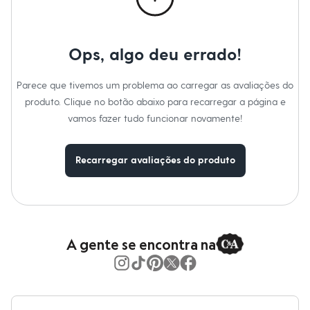
Calças
Casacos e Jaquetas
Jeans
Moda esportiva
Ops, algo deu errado!
Shorts e Saias
Vestidos
Masculino
Parece que tivemos um problema ao carregar as avaliações do
Em alta
produto. Clique no botão abaixo para recarregar a página e
Dia dos Pais
Inverno
vamos fazer tudo funcionar novamente!
Novidades
Roupas
Bermudas
Recarregar avaliações do produto
Camisas
Calças
Camisetas e Regatas
Casacos e Jaquetas
Jeans
Polos
Acessórios
A gente se encontra na
Bolsas e Mochilas
Chapéus e Bonés
Cintos
Carteiras
Óculos