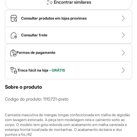
Roupas
Encontrar similares
Blusas e Camisetas
Básicos
Calças
Consultar produtos em lojas proximas
Casacos e Jaquetas
Jeans
Macacões
Consultar frete
Saias
Shorts e Bermudas
Vestidos
Formas de pagamento
Acessórios
Bolsas
Bonés e Chapéus
Troca fácil na loja -
GRÁTIS
Bijoux
Cintos
Óculos
Sobre o produto
Relógios
Calçados
Codigo do produto
:
1110721-preto
Botas
Chinelos
Rasteirinhas
Camiseta masculina de mangas longas confeccionada em malha de algodão
Sandálias
com lavagem estonado. A peça tem modelagem reta e caimento solto ao
Sapatilhas
corpo. O modelo tem gola redonda com acabamento em malha canelada e
Tênis
estampa frontal localizada de montanhas. O acabamento da barra e dos
Marcas
punhos a fio./42