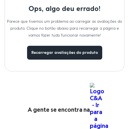
Moda esportiva
Shorts e Saias
Ops, algo deu errado!
Vestidos
Masculino
Parece que tivemos um problema ao carregar as avaliações do
Em alta
Dia dos Pais
produto. Clique no botão abaixo para recarregar a página e
Inverno
vamos fazer tudo funcionar novamente!
Novidades
Roupas
Bermudas
Recarregar avaliações do produto
Camisas
Calças
Camisetas e Regatas
Casacos e Jaquetas
Jeans
Polos
Acessórios
Bolsas e Mochilas
Chapéus e Bonés
Cintos
Carteiras
A gente se encontra na
Óculos
Relógios
Calçados
Botas