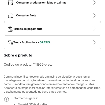
Calças
Consultar produtos em lojas proximas
Casacos e Jaquetas
Jeans
Macacões
Consultar frete
Saias
Shorts e Bermudas
Vestidos
Formas de pagamento
Acessórios
Bolsas
Bonés e Chapéus
Bijoux
Troca fácil na loja -
GRÁTIS
Cintos
Óculos
Sobre o produto
Relógios
Calçados
Botas
Codigo do produto
:
1111955-preto
Chinelos
Rasteirinhas
Sandálias
Camiseta juvenil confeccionada em malha de algodão. A peça tem a
Sapatilhas
modelagem e construção reta e o caimento é confortavelmente solto ao
corpo. O modelo tem gola redonda em malha canelada e mangas curtas.
Tênis
Apresenta estampa localizada na lateral temática do personagem Mario Bros,
Marcas
e acabamento pespontado na barra e nos punhos.
City
Clock House
Informacoes gerais:
Mindset
Material
:
100% algodão