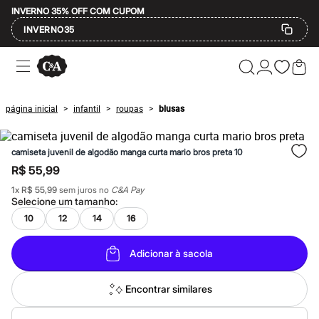
INVERNO 35% OFF COM CUPOM
INVERNO35
Ofertas
Compre por Departamento
Feminino
Masculino
página inicial
infantil
roupas
blusas
>
>
>
Infantil
Calçados
Mindse7
camiseta juvenil de algodão manga curta mario bros preta 10
Plus Size
Até 20% off
R$ 55,99
Até 40% off
1
x
R$ 55,99
sem juros no
C&A Pay
Até 60% off
Selecione um
tamanho
:
A partir de 60% off
Feminino
10
12
14
16
Em alta
Inverno
Adicionar à sacola
Alfaiataria
Novidades
Roupas
Encontrar similares
Blusas e Camisetas
Básicos