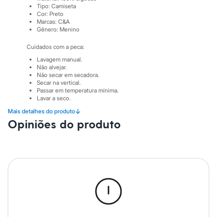
Sawary
Tipo
:
Camiseta
Yessica
Cor
:
Preto
Moda esportiva
Marcas
:
C&A
Acessórios
Gênero
:
Menino
Blusas
Calçados
Cuidados com a peca:
Leggings
Lavagem manual.
Shorts e Bermudas
Não alvejar.
Tops
Não secar em secadora.
Moda íntima
Secar na vertical.
Calcinhas
Passar em temperatura mínima.
Cintas e Modeladores
Lavar a seco.
Meias
↓
Mais detalhes do produto
Pijamas
Opiniões do produto
Sutiãs e Tops
Moda praia
Biquínis
Maiôs
Saídas de praia
Personagens
Plus size
Blusas e Camisetas
Calças
Casacos e Jaquetas
Jeans