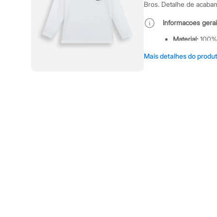
Casacos e Jaquetas
Bros. Detalhe de acaba
Jeans
Moda esportiva
Informacoes gerai
Shorts e Saias
Vestidos
Material
:
100%
Masculino
Tipo
:
Camiset
Em alta
Mais detalhes do produ
Manga
:
Manga
Dia dos Pais
Inverno
Cor
:
Off White
Novidades
Marcas
:
C&A
Roupas
Gênero
:
Meni
Bermudas
Camisas
Calças
Cuidados com a p
Camisetas e Regatas
Casacos e Jaquetas
Lavagem manu
Jeans
Polos
Não alvejar.
Acessórios
Não secar em 
Bolsas e Mochilas
Secar na vertic
Chapéus e Bonés
Cintos
Passar em tem
Carteiras
Lavar a seco.
Óculos
Relógios