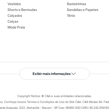
Vestidos
Rasteirinhas
Shorts e Bermudas
Sandálias e Papetes
Calçados
Tênis
Calças
Moda Praia
Serviços
Exibir mais informações
Tipos de serviços
o C&A
Clique e retire
Trocas e devoluções
ograma
Copyright Notice: © C&A e suas entidades relacionadas.
Formas de pagamento
dos. Conheça nossos Termos e Condições de Uso do Site C&A. C&A Modas SA. Fale
Todas as vantagens
ay
eda Araguaia, 1222, Alphaville - Barueri - SP Cep: 06455-000 CNPJ 45.242.914/00