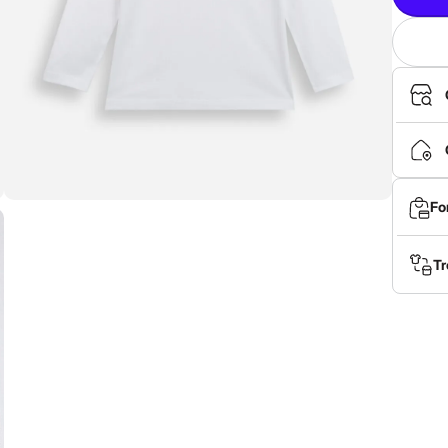
Fo
Tr