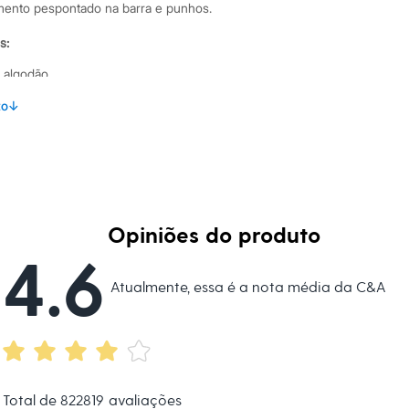
mento pespontado na barra e punhos.
s:
 algodão
a
to
↓
 longa
no
Opiniões do produto
eca:
4.6
al.
Atualmente, essa é a nota média da C&A
secadora.
al.
peratura mínima.
Total de
822819
avaliações