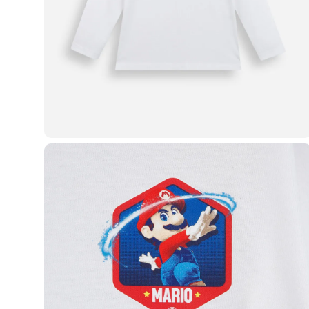
Blusas e Camisetas
Básicos
Calças
Casacos e Jaquetas
Jeans
Macacões
Saias
Shorts e Bermudas
Vestidos
Acessórios
Bolsas
Bonés e Chapéus
Bijoux
Cintos
Óculos
Relógios
Calçados
Botas
Chinelos
Rasteirinhas
Sandálias
Sapatilhas
Tênis
Marcas
City