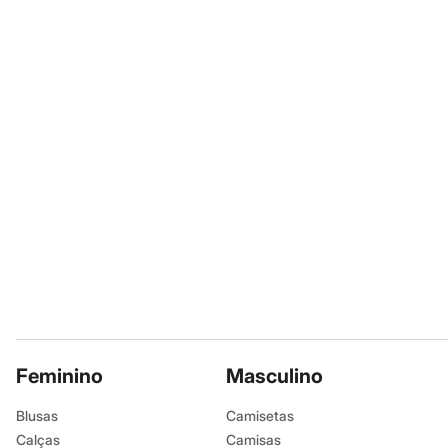
Calçados
Botas
Chinelos
Sapatos
Sandálias e Papetes
Tênis
Moda esportiva
Acessórios
Bermudas
Camisetas
Calças
Calçados
Regatas
Moda íntima
Cuecas
Meias
Pijamas
Moda praia
Personagens
Plus size
Blusas e Camisetas
Feminino
Masculino
Calças
Camisas
Blusas
Camisetas
Casacos e Jaquetas
Calças
Camisas
Jeans