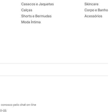
Casacos e Jaquetas
Skincare
Calças
Corpo e Banho
Shorts e Bermudas
Acessórios
Moda Íntima
Baixe o app
Google store
Apple store
Atendimento
 conosco pelo chat on-line
01-05