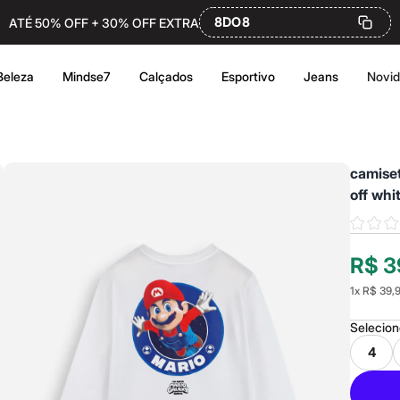
8DO8
ATÉ 50% OFF + 30% OFF EXTRA
Beleza
Mindse7
Calçados
Esportivo
Jeans
Novi
camiset
off whi
R$ 3
1
x
R$ 39,
Selecio
4