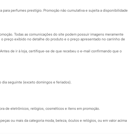
Ajuda
Fale conosco
ara perfumes prestígio. Promoção não cumulativa e sujeita a disponibilidade
Nossas lojas
Nossas lojas plus size
Central de ética
 promoção. Todas as comunicações do site podem possuir imagens meramente
 o preço exibido no detalhe do produto e o preço apresentado no carrinho de
Eventos
Antes de ir à loja, certifique-se de que recebeu o e-mail confirmando que o
Especial Dia dos Pais
dia seguinte (exceto domingos e feriados).
a de eletrônicos, relógios, cosméticos e itens em promoção.
peças ou mais da categoria moda, beleza, óculos e relógios, ou em valor acima