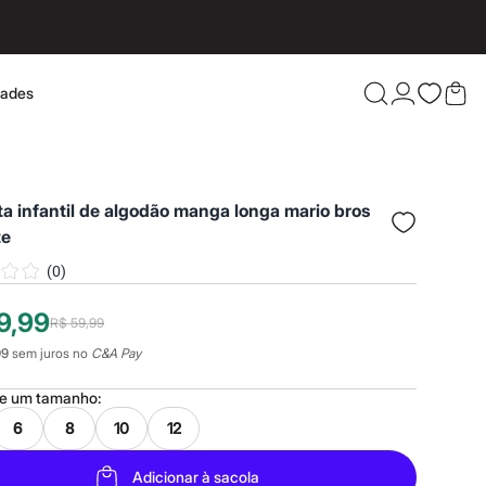
dades
Confira 
a infantil de algodão manga longa mario bros
te
(
0
)
9,99
R$ 59,99
99
sem juros no
C&A Pay
ne um
tamanho
:
6
8
10
12
Adicionar à sacola