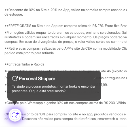
Sustentabilidade
Chinelos
Solicite seu ca
Mapa do site
Pantufas
**Desconto de 10% no Site e 20% no App, válido na primeira compra usando o 
Governança
Rasteirinhas
Investidores
de estoque.
Sandálias
Ouvidoria / Rel
Sala de imprensa
Tênis
Educação fina
**FRETE GRÁTIS no Site e no App em compras acima de R$ 279. Frete fixo Brasi
Diversão
Privacidade
Sustentabilida
*Promoções válidas enquanto durarem os estoques, em itens selecionados. Sa
Marcas
Configuração de cookies
ilustrativas e podem ser encerradas a qualquer momento. Os preços poderão var
Baby Club
Minha privacidade
compras. Em caso de divergências de preços, o valor válido será o do carrinho 
Fifteen
**Retire suas compras realizadas pelo APP e site da C&A com a modalidade Clique
Miss Fifteen
pedido está pronto para retirada.
Palomino
Moda íntima
**Entrega Turbo e Rápida
Calcinhas
Cuecas
Turbo: Pedidos aprovados entre 10h e 17h, serão entregues em até 4h (exceto d
Meias
Personal Shopper
Rápida: Pedidos com os pagamentos aprovados até as 10h, serão entregues no 
Pijamas
*O valor do frete para o turbo é R$ 24,99 e para a rápida é R$ 14,99.
Moda praia
Te ajudo a procurar produtos, montar looks e encontrar
Formas de pagamento
Biquínis e Maiôs
presentes. O que está precisando?
*Essa condição ainda não estará disponível em todas as lojas.
Blusas de proteção
Sungas
*Compre pelo Whatsapp e ganhe 10% off nas compras acima de R$ 200. Válido p
Personagens
Bluey
C&A Pay: desconto de 10% para compras no site e no app, produtos vendidos e e
Disney
de R$ 400. Desconto não válido para compra de eletrônicos, smartwatch e iten
Hello Kitty
Homem Aranha