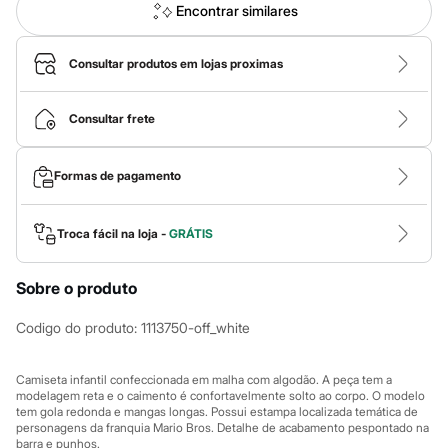
Calças
Encontrar similares
Casacos e Jaquetas
Jeans
Macacões
Consultar produtos em lojas proximas
Saias
Shorts e Bermudas
Vestidos
Consultar frete
Acessórios
Bolsas
Bonés e Chapéus
Formas de pagamento
Bijoux
Cintos
Óculos
Troca fácil na loja -
GRÁTIS
Relógios
Calçados
Botas
Sobre o produto
Chinelos
Rasteirinhas
Codigo do produto
:
1113750-off_white
Sandálias
Sapatilhas
Tênis
Camiseta infantil confeccionada em malha com algodão. A peça tem a
Marcas
modelagem reta e o caimento é confortavelmente solto ao corpo. O modelo
City
tem gola redonda e mangas longas. Possui estampa localizada temática de
Clock House
personagens da franquia Mario Bros. Detalhe de acabamento pespontado na
Mindset
barra e punhos.