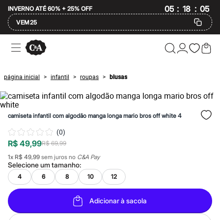
:
:
05
18
INVERNO ATÉ 60% + 25% OFF
04
VEM25
Ofertas
Compre por Departamento
Feminino
Masculino
página inicial
infantil
roupas
blusas
>
>
>
Infantil
Calçados
Mindse7
Plus Size
camiseta infantil com algodão manga longa mario bros off white 4
Até 20% off
Até 40% off
(
0
)
Até 60% off
R$ 49,99
A partir de 60% off
R$ 69,99
Feminino
1
x
R$ 49,99
sem juros no
C&A Pay
Em alta
Selecione um
tamanho
:
Inverno
4
6
8
10
12
Alfaiataria
Novidades
Roupas
Adicionar à sacola
Blusas e Camisetas
Básicos