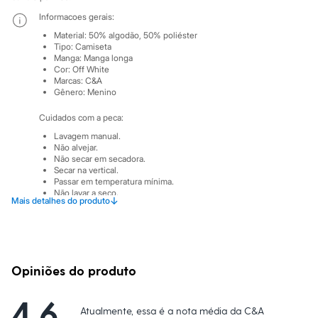
Sawary
Informacoes gerais:
Yessica
Moda esportiva
Material
:
50% algodão, 50% poliéster
Acessórios
Tipo
:
Camiseta
Blusas
Manga
:
Manga longa
Calçados
Cor
:
Off White
Marcas
:
C&A
Leggings
Gênero
:
Menino
Shorts e Bermudas
Tops
Cuidados com a peca:
Moda íntima
Calcinhas
Lavagem manual.
Cintas e Modeladores
Não alvejar.
Meias
Não secar em secadora.
Secar na vertical.
Pijamas
Passar em temperatura mínima.
Sutiãs e Tops
Não lavar a seco.
Moda praia
↓
Mais detalhes do produto
Limpar a úmido.
Biquínis
Maiôs
Saídas de praia
Personagens
Plus size
Opiniões do produto
Blusas e Camisetas
Calças
Casacos e Jaquetas
4.6
Atualmente, essa é a nota média da C&A
Jeans