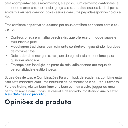
Sawary
para acompanhar seus movimentos, ela possui um caimento confortável e
Yessica
um toque extremamente macio, graças ao seu tecido especial. Ideal para a
Moda esportiva
academia ou para compor looks casuais com uma pegada esportiva no dia a
Acessórios
dia.
Blusas
Esta camiseta esportiva se destaca por seus detalhes pensados para o seu
Calçados
treino:
Leggings
Shorts e Bermudas
Confeccionada em malha peach skin, que oferece um toque suave e
Tops
aveludado à pele.
Modelagem tradicional com caimento confortável, garantindo liberdade
Moda íntima
de movimentos.
Calcinhas
Gola redonda e mangas curtas, um design clássico e funcional para
Cintas e Modeladores
qualquer atividade.
Meias
Estampa com inscrição na parte de trás, adicionando um toque de
Pijamas
personalidade e estilo à peça.
Sutiãs e Tops
Sugestões de Uso e Combinações Para um look de academia, combine esta
Moda praia
camiseta esportiva com uma bermuda de performance e seu tênis favorito.
Biquínis
Fora do treino, ela também funciona bem com uma calça jogger ou uma
Maiôs
bermuda jeans para um visual casual e despojado, mostrando que o estilo
Saídas de praia
↓
Mais detalhes do produto
esportivo pode te acompanhar em todos os momentos.
Personagens
Opiniões do produto
Plus size
A gente se encontra na C&A! ❤
Blusas e Camisetas
Informacoes gerais:
Calças
Casacos e Jaquetas
Material
:
Poliéster
Cor
:
Cinza
Jeans