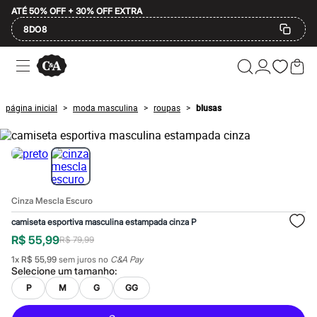
ATÉ 50% OFF + 30% OFF EXTRA
8DO8
Ofertas
Compre por Departamento
Feminino
Masculino
página inicial
moda masculina
roupas
blusas
>
>
>
Infantil
Calçados
Mindse7
Plus Size
Até 20% off
Até 40% off
Até 60% off
Cinza Mescla Escuro
A partir de 60% off
Feminino
camiseta esportiva masculina estampada cinza P
Em alta
R$ 55,99
R$ 79,99
Inverno
Alfaiataria
1
x
R$ 55,99
sem juros no
C&A Pay
Novidades
Selecione um
tamanho
:
Roupas
P
M
G
GG
Blusas e Camisetas
Básicos