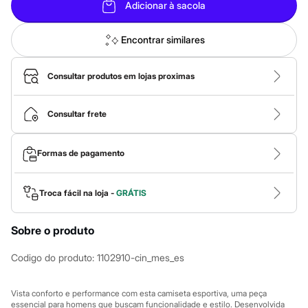
Calças
Adicionar à sacola
Casacos e Jaquetas
Jeans
Macacões
Encontrar similares
Saias
Shorts e Bermudas
Vestidos
Consultar produtos em lojas proximas
Acessórios
Bolsas
Bonés e Chapéus
Consultar frete
Bijoux
Cintos
Óculos
Formas de pagamento
Relógios
Calçados
Botas
Troca fácil na loja -
GRÁTIS
Chinelos
Rasteirinhas
Sandálias
Sobre o produto
Sapatilhas
Tênis
Codigo do produto
:
1102910-cin_mes_es
Marcas
City
Clock House
Vista conforto e performance com esta camiseta esportiva, uma peça
Mindset
essencial para homens que buscam funcionalidade e estilo. Desenvolvida