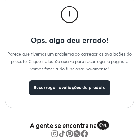
Marcas
:
Esportivo
Moda esportiva
Manga
:
Manga curta
Shorts e Saias
Tipo
:
Camiseta
Vestidos
Gênero
:
Masculino
Masculino
Em alta
Dia dos Pais
Inverno
Ops, algo deu errado!
Novidades
Roupas
Bermudas
Parece que tivemos um problema ao carregar as avaliações do
Camisas
produto. Clique no botão abaixo para recarregar a página e
Calças
Camisetas e Regatas
vamos fazer tudo funcionar novamente!
Casacos e Jaquetas
Jeans
Polos
Recarregar avaliações do produto
Acessórios
Bolsas e Mochilas
Chapéus e Bonés
Cintos
Carteiras
Óculos
A gente se encontra na
Relógios
Calçados
Botas