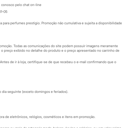
Atendimento
 conosco pelo chat on-line
01-05
Ajuda
Fale conosco
ara perfumes prestígio. Promoção não cumulativa e sujeita a disponibilidade
Nossas lojas
Nossas lojas plus size
Central de ética
 promoção. Todas as comunicações do site podem possuir imagens meramente
 o preço exibido no detalhe do produto e o preço apresentado no carrinho de
Eventos
Antes de ir à loja, certifique-se de que recebeu o e-mail confirmando que o
Especial Dia dos Pais
dia seguinte (exceto domingos e feriados).
a de eletrônicos, relógios, cosméticos e itens em promoção.