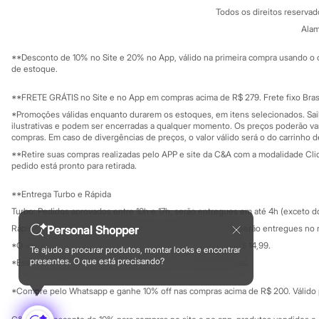
Política de privacidade
Sonic
Todos os direitos reserva
Trabalhe conosco
C&A Pay
Stitch
Sobre o C&A P
Alam
Sustentabilidade
Beleza
Solicite seu ca
Kits
Mapa do site
**Desconto de 10% no Site e 20% no App, válido na primeira compra usando o 
Perfumes árabes
Governança
Investidores
de estoque.
Novidades
Ouvidoria / Rel
Sala de imprensa
Cabelos
Educação fina
**FRETE GRÁTIS no Site e no App em compras acima de R$ 279. Frete fixo Brasi
Condicionador
Privacidade
Escovas e Pentes
Sustentabilida
*Promoções válidas enquanto durarem os estoques, em itens selecionados. Sa
Configuração de cookies
Finalizadores
ilustrativas e podem ser encerradas a qualquer momento. Os preços poderão var
Minha privacidade
compras. Em caso de divergências de preços, o valor válido será o do carrinho 
Shampoo
Tratamento
**Retire suas compras realizadas pelo APP e site da C&A com a modalidade Clique
Cuidados com o corpo
pedido está pronto para retirada.
Hidratante
Protetor solar
**Entrega Turbo e Rápida
Tratamento
Turbo: Pedidos aprovados entre 10h e 17h, serão entregues em até 4h (exceto d
Cuidados com o rosto
Esfoliante
Personal Shopper
Rápida: Pedidos com os pagamentos aprovados até as 10h, serão entregues no 
Hidratante
*O valor do frete para o turbo é R$ 24,99 e para a rápida é R$ 14,99.
Te ajudo a procurar produtos, montar looks e encontrar
Protetor solar
Formas de pagamento
presentes. O que está precisando?
*Essa condição ainda não estará disponível em todas as lojas.
Tônicos
Maquiagens
*Compre pelo Whatsapp e ganhe 10% off nas compras acima de R$ 200. Válido p
Base
Batom