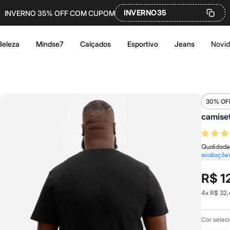
INVERNO35
INVERNO 35% OFF COM CUPOM
Beleza
Mindse7
Calçados
Esportivo
Jeans
Novi
30% OF
camiset
Qualidade
avaliaçõe
R$ 1
4
x
R$ 32,
Cor selec