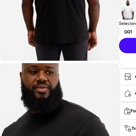
Selecio
GG1
Fo
Tr