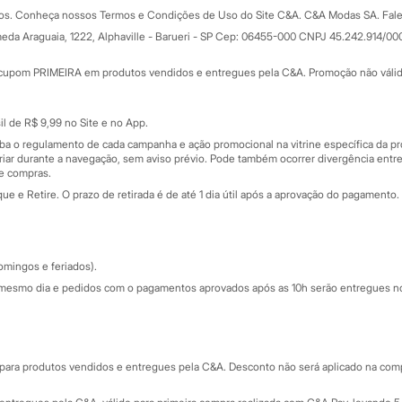
Formas de pagamento
dos. Conheça nossos Termos e Condições de Uso do Site C&A. C&A Modas SA. Fale
Todas as vantagens
ay
eda Araguaia, 1222, Alphaville - Barueri - SP Cep: 06455-000 CNPJ 45.242.914/00
Minha C&A
rtão
Cupons de desconto
cupom PRIMEIRA em produtos vendidos e entregues pela C&A. Promoção não válida p
Cartão presente
atórios
Sobre o cartão presente
nceira
l de R$ 9,99 no Site e no App.
de
iba o regulamento de cada campanha e ação promocional na vitrine específica da
iar durante a navegação, sem aviso prévio. Pode também ocorrer divergência entre
de compras.
 e Retire. O prazo de retirada é de até 1 dia útil após a aprovação do pagamento. 
omingos e feriados).
mesmo dia e pedidos com o pagamentos aprovados após as 10h serão entregues no 
Segurança e qualidade
ara produtos vendidos e entregues pela C&A. Desconto não será aplicado na compr