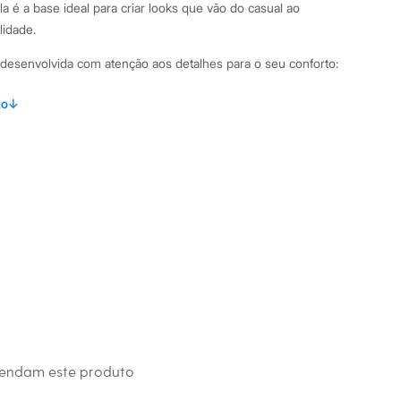
la é a base ideal para criar looks que vão do casual ao
lidade.
i desenvolvida com atenção aos detalhes para o seu conforto:
lha interlock de algodão peruano, que proporciona um toque
to
↓
e maior durabilidade.
caimento solto, especialmente desenhada para o corpo plus
erdade de movimentos.
sico com acabamento canelado para um ajuste confortável.
tura pespontada que reforçam a estrutura e a qualidade da
binações Por ser uma peça-chave, esta camiseta básica
e diferentes estilos. Para um visual descontraído, combine-a
e tênis. Se a ocasião pedir algo mais arrumado, use-a como
erta ou uma jaqueta, acompanhada de uma calça de sarja. É a
 busca praticidade sem abrir mão do estilo.
mendam este produto
 C&A! ❤