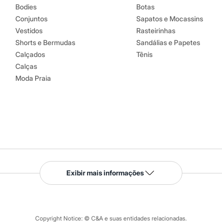
Bodies
Botas
Conjuntos
Sapatos e Mocassins
Vestidos
Rasteirinhas
Shorts e Bermudas
Sandálias e Papetes
Calçados
Tênis
Calças
Moda Praia
Serviços
Exibir mais informações
Tipos de serviços
o C&A
Clique e retire
Trocas e devoluções
ograma
Copyright Notice: © C&A e suas entidades relacionadas.