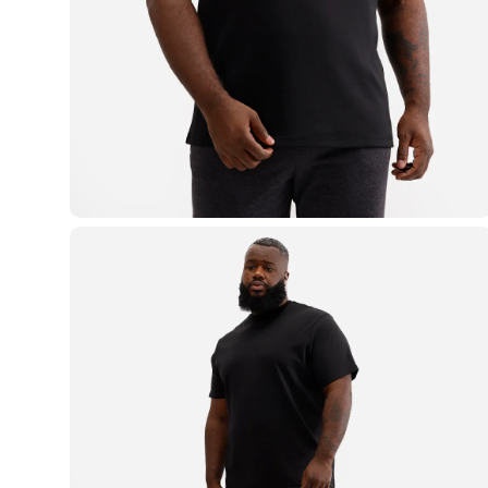
Casacos e Jaquetas
Jeans
Macacões
Saias
Shorts e Bermudas
Vestidos
Acessórios
Bolsas
Bonés e Chapéus
Bijoux
Cintos
Óculos
Relógios
Calçados
Botas
Chinelos
Rasteirinhas
Sandálias
Sapatilhas
Tênis
Marcas
City
Clock House
Mindset
Sawary