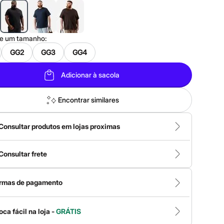
ne um
tamanho
:
GG2
GG3
GG4
Adicionar à sacola
Encontrar similares
Consultar produtos em lojas proximas
Consultar frete
rmas de pagamento
oca fácil na loja -
GRÁTIS