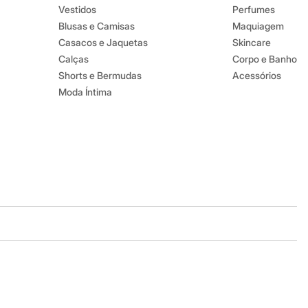
Vestidos
Perfumes
Blusas e Camisas
Maquiagem
Casacos e Jaquetas
Skincare
Calças
Corpo e Banho
Shorts e Bermudas
Acessórios
Moda Íntima
Baixe o app
Google store
Apple store