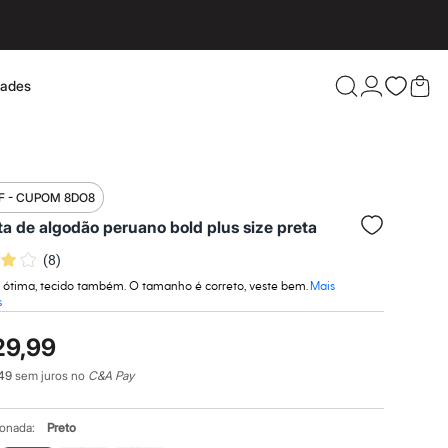
dades
Confira 
F - CUPOM 8DO8
a de algodão peruano bold plus size preta
(
8
)
 ótima, tecido também. O tamanho é correto, veste bem.
Mais
s
29,99
49
sem juros no
C&A Pay
ionada:
Preto