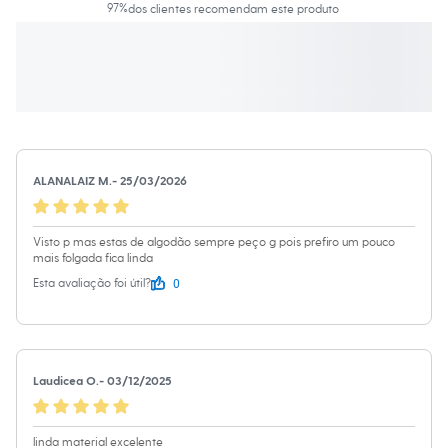
Moda esportiva
Material
:
100% algodão
97
%
dos clientes recomendam este produto
Shorts e Saias
Cor
:
Verde
Manga
:
Manga Curta
Vestidos
Marcas
:
&Tees
Masculino
Decote
:
Decote Redondo
Em alta
Tipo
:
Camiseta
Dia dos Pais
Gênero
:
Feminino
Inverno
Novidades
Roupas
Bermudas
ALANALAIZ M.
-
25/03/2026
Camisas
Calças
Camisetas e Regatas
Casacos e Jaquetas
Visto p mas estas de algodão sempre peço g pois prefiro um pouco
Jeans
mais folgada fica linda
Polos
0
Esta avaliação foi útil?
Acessórios
Bolsas e Mochilas
Chapéus e Bonés
Cintos
Carteiras
Laudicea O.
-
03/12/2025
Óculos
Relógios
Calçados
Botas
linda material excelente