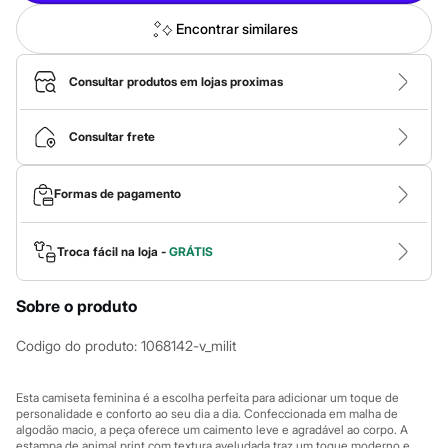
Calças
Casacos e Jaquetas
Encontrar similares
Jeans
Macacões
Saias
Consultar produtos em lojas proximas
Shorts e Bermudas
Vestidos
Acessórios
Consultar frete
Bolsas
Bonés e Chapéus
Bijoux
Formas de pagamento
Cintos
Óculos
Relógios
Troca fácil na loja -
GRÁTIS
Calçados
Botas
Chinelos
Sobre o produto
Rasteirinhas
Sandálias
Sapatilhas
Codigo do produto
:
1068142-v_milit
Tênis
Marcas
City
Esta camiseta feminina é a escolha perfeita para adicionar um toque de
personalidade e conforto ao seu dia a dia. Confeccionada em malha de
Clock House
algodão macio, a peça oferece um caimento leve e agradável ao corpo. A
Mindset
estampa de animal print com textura aveludada traz um toque moderno e