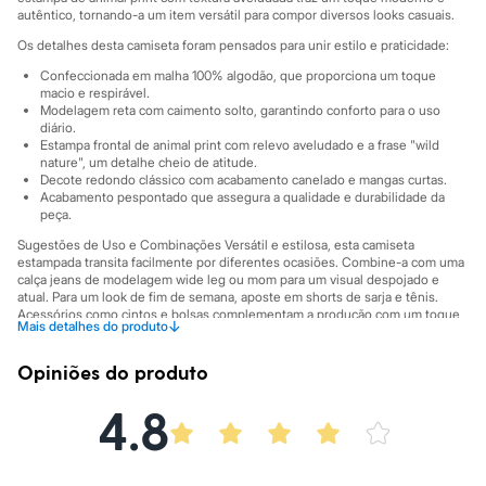
Sawary
autêntico, tornando-a um item versátil para compor diversos looks casuais.
Yessica
Moda esportiva
Os detalhes desta camiseta foram pensados para unir estilo e praticidade:
Acessórios
Confeccionada em malha 100% algodão, que proporciona um toque
Blusas
macio e respirável.
Calçados
Modelagem reta com caimento solto, garantindo conforto para o uso
Leggings
diário.
Shorts e Bermudas
Estampa frontal de animal print com relevo aveludado e a frase "wild
Tops
nature", um detalhe cheio de atitude.
Moda íntima
Decote redondo clássico com acabamento canelado e mangas curtas.
Acabamento pespontado que assegura a qualidade e durabilidade da
Calcinhas
peça.
Cintas e Modeladores
Meias
Sugestões de Uso e Combinações Versátil e estilosa, esta camiseta
Pijamas
estampada transita facilmente por diferentes ocasiões. Combine-a com uma
Sutiãs e Tops
calça jeans de modelagem wide leg ou mom para um visual despojado e
Moda praia
atual. Para um look de fim de semana, aposte em shorts de sarja e tênis.
Acessórios como cintos e bolsas complementam a produção com um toque
Biquínis
↓
Mais detalhes do produto
final de personalidade.
Maiôs
Saídas de praia
A gente se encontra na C&A! ❤
Opiniões do produto
Personagens
Plus size
A Modelo veste tamanho P.
Suas medidas são:
4.8
Blusas e Camisetas
Altura: 173cm / Busto: 79cm / Cintura: 60cm / Quadril: 90cm.
Calças
Casacos e Jaquetas
Informacoes gerais:
Jeans