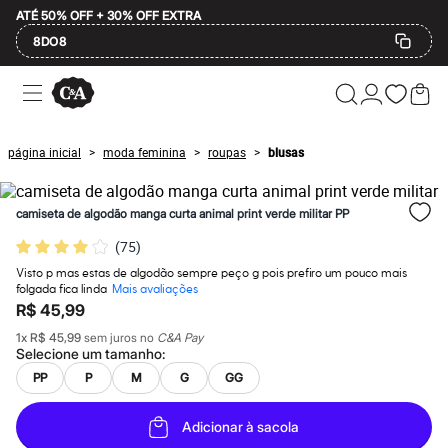
ATÉ 50% OFF + 30% OFF EXTRA
8DO8
Ofertas
Compre por Departamento
Feminino
Masculino
página inicial
moda feminina
roupas
blusas
>
>
>
Infantil
Calçados
Mindse7
camiseta de algodão manga curta animal print verde militar PP
Plus Size
Até 20% off
(
75
)
Até 40% off
Até 60% off
Visto p mas estas de algodão sempre peço g pois prefiro um pouco mais
A partir de 60% off
folgada fica linda
Mais avaliações
Feminino
R$ 45,99
Em alta
1
x
R$ 45,99
sem juros no
C&A Pay
Inverno
Selecione um
tamanho
:
Alfaiataria
Novidades
PP
P
M
G
GG
Roupas
Blusas e Camisetas
Adicionar à sacola
Básicos