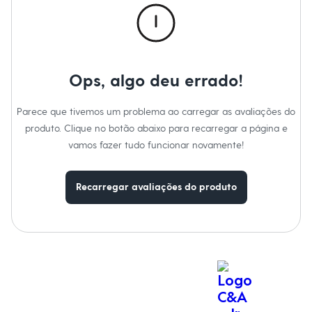
Moda esportiva
Shorts e Saias
Vestidos
Masculino
Em alta
Inverno
Ops, algo deu errado!
Novidades
Roupas
Bermudas
Parece que tivemos um problema ao carregar as avaliações do
Camisas
produto. Clique no botão abaixo para recarregar a página e
Calças
Camisetas e Regatas
vamos fazer tudo funcionar novamente!
Casacos e Jaquetas
Jeans
Polos
Recarregar avaliações do produto
Acessórios
Bolsas e Mochilas
Chapéus e Bonés
Cintos
Carteiras
Óculos
Relógios
Calçados
Botas
Chinelos