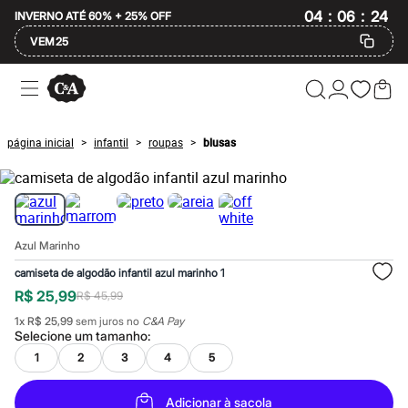
:
:
04
06
INVERNO ATÉ 60% + 25% OFF
23
VEM25
Ofertas
Compre por Departamento
Feminino
Masculino
página inicial
infantil
roupas
blusas
>
>
>
Infantil
Calçados
Mindse7
Plus Size
Até 20% off
Até 40% off
Azul Marinho
Até 60% off
A partir de 60% off
camiseta de algodão infantil azul marinho 1
Feminino
R$ 25,99
R$ 45,99
Em alta
Inverno
1
x
R$ 25,99
sem juros no
C&A Pay
Alfaiataria
Selecione um
tamanho
:
Novidades
1
2
3
4
5
Roupas
Blusas e Camisetas
Básicos
Adicionar à sacola