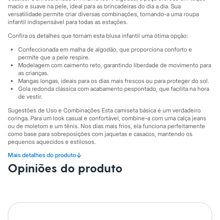
Sawary
macio e suave na pele, ideal para as brincadeiras do dia a dia. Sua
Yessica
versatilidade permite criar diversas combinações, tornando-a uma roupa
Moda esportiva
infantil indispensável para todas as estações.
Acessórios
Confira os detalhes que tornam esta blusa infantil uma ótima opção:
Blusas
Calçados
Confeccionada em malha de algodão, que proporciona conforto e
Leggings
permite que a pele respire.
Shorts e Bermudas
Modelagem com caimento reto, garantindo liberdade de movimento para
as crianças.
Tops
Mangas longas, ideais para os dias mais frescos ou para proteger do sol.
Moda íntima
Gola redonda clássica com acabamento pespontado, que facilita na hora
Calcinhas
de vestir.
Cintas e Modeladores
Meias
Sugestões de Uso e Combinações Esta camiseta básica é um verdadeiro
Pijamas
coringa. Para um look casual e confortável, combine-a com uma calça jeans
ou de moletom e um tênis. Nos dias mais frios, ela funciona perfeitamente
Sutiãs e Tops
como base para sobreposições com jaquetas e casacos, mantendo os
Moda praia
pequenos aquecidos e estilosos.
Biquínis
Maiôs
↓
Mais detalhes do produto
A gente se encontra na C&A! ❤
Saídas de praia
Opiniões do produto
Informacoes gerais:
Personagens
Plus size
Material
:
100% algodão
Blusas e Camisetas
Cor
:
Azul
Calças
Marcas
:
Baby Club
Gênero
:
Menino
Casacos e Jaquetas
Jeans