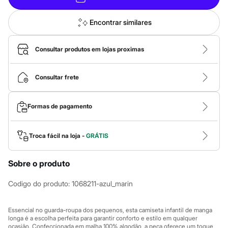
Calças
Casacos e Jaquetas
Jeans
Encontrar similares
Macacões
Saias
Shorts e Bermudas
Consultar produtos em lojas proximas
Vestidos
Acessórios
Bolsas
Consultar frete
Bonés e Chapéus
Bijoux
Cintos
Formas de pagamento
Óculos
Relógios
Calçados
Troca fácil na loja -
GRÁTIS
Botas
Chinelos
Rasteirinhas
Sobre o produto
Sandálias
Sapatilhas
Codigo do produto
:
1068211-azul_marin
Tênis
Marcas
City
Essencial no guarda-roupa dos pequenos, esta camiseta infantil de manga
Clock House
longa é a escolha perfeita para garantir conforto e estilo em qualquer
Mindset
ocasião. Confeccionada em malha 100% algodão, a peça oferece um toque