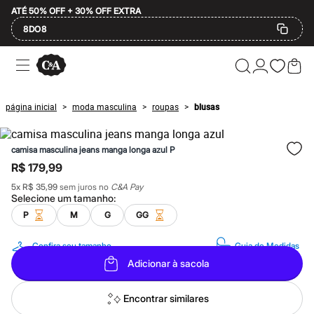
ATÉ 50% OFF + 30% OFF EXTRA
8DO8
Ofertas
Compre por Departamento
Feminino
Masculino
página inicial
moda masculina
roupas
blusas
>
>
>
Infantil
Calçados
Plus Size
camisa masculina jeans manga longa azul P
2 calçados por R$189
2 peças por R$199
R$ 179,99
3 lingeries por R$99
5
x
R$ 35,99
sem juros no
C&A Pay
3 itens de beleza por R$129
Selecione um
tamanho
:
Até 20% off
Até 40% off
P
M
G
GG
Até 60% off
A partir de 60% off
Confira seu tamanho
Guia de Medidas
Feminino
Adicionar à sacola
Em alta
Inverno
Alfaiataria
Encontrar similares
Novidades