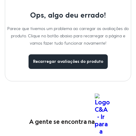
Calças
Casacos e Jaquetas
Jeans
Ops, algo deu errado!
Moda esportiva
Shorts e Saias
Parece que tivemos um problema ao carregar as avaliações do
Vestidos
Masculino
produto. Clique no botão abaixo para recarregar a página e
Em alta
vamos fazer tudo funcionar novamente!
Dia dos Pais
Inverno
Novidades
Recarregar avaliações do produto
Roupas
Bermudas
Camisas
Calças
Camisetas e Regatas
Casacos e Jaquetas
Jeans
Polos
Acessórios
Bolsas e Mochilas
Chapéus e Bonés
A gente se encontra na
Cintos
Carteiras
Óculos