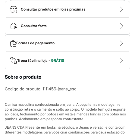
Roupas
Blusas e Camisetas
Consultar produtos em lojas proximas
Básicos
Calças
Casacos e Jaquetas
Consultar frete
Jeans
Macacões
Saias
Formas de pagamento
Shorts e Bermudas
Vestidos
Acessórios
Bolsas
Troca fácil na loja -
GRÁTIS
Bonés e Chapéus
Bijoux
Cintos
Sobre o produto
Óculos
Relógios
Codigo do produto
:
1111456-jeans_esc
Calçados
Botas
Chinelos
Camisa masculina confeccionada em jeans. A peça tem a modelagem e
Rasteirinhas
construção reta e o caimento é solto ao corpo. O modelo tem gola esporte
Sandálias
aplicada, fechamento por botões em vista e mangas longas com botão nos
punhos. Acabamento em pesponto contrastante.
Sapatilhas
Tênis
JEANS C&A Presente em looks há séculos, o Jeans é versátil e conta com
Marcas
diferentes modelagens para você criar combinações para cada estação do