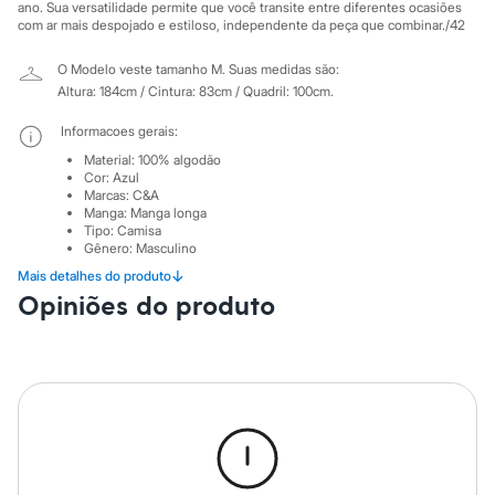
City
ano. Sua versatilidade permite que você transite entre diferentes ocasiões
Clock House
com ar mais despojado e estiloso, independente da peça que combinar./42
Mindset
Sawary
O Modelo veste tamanho M.
Suas medidas são:
Yessica
Altura: 184cm / Cintura: 83cm / Quadril: 100cm.
Moda esportiva
Acessórios
Informacoes gerais:
Blusas
Material
:
100% algodão
Calçados
Cor
:
Azul
Leggings
Marcas
:
C&A
Shorts e Bermudas
Manga
:
Manga longa
Tops
Tipo
:
Camisa
Moda íntima
Gênero
:
Masculino
Calcinhas
↓
Mais detalhes do produto
Cintas e Modeladores
Cuidados com a peca:
Opiniões do produto
Meias
Lavar à temperatura máxima de 40ºC.
Pijamas
Proibido o alvejamento.
Sutiãs e Tops
Secagem mecânica à temperatura baixa.
Moda praia
Secagem em varal.
Biquínis
Passar à temperatura média.
Maiôs
Lavagem à seco com percloretileno.
Saídas de praia
Não limpar à úmido.
Personagens
Azul Escuro.
Plus size
Blusas e Camisetas