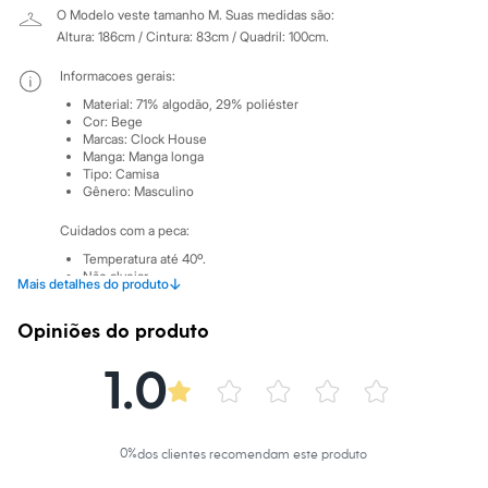
Sawary
O Modelo veste tamanho M.
Suas medidas são:
Yessica
Altura: 186cm / Cintura: 83cm / Quadril: 100cm.
Moda esportiva
Acessórios
Informacoes gerais:
Blusas
Calçados
Material
:
71% algodão, 29% poliéster
Leggings
Cor
:
Bege
Marcas
:
Clock House
Shorts e Bermudas
Manga
:
Manga longa
Tops
Tipo
:
Camisa
Moda íntima
Gênero
:
Masculino
Calcinhas
Cintas e Modeladores
Cuidados com a peca:
Meias
Pijamas
Temperatura até 40º.
Não alvejar.
Sutiãs e Tops
↓
Mais detalhes do produto
Não secar em secadora.
Moda praia
Secar na vertical.
Biquínis
Opiniões do produto
Passar em temperatura média.
Maiôs
Lavar a seco.
Saídas de praia
Não limpar a úmido.
1.0
Personagens
Plus size
Blusas e Camisetas
Calças
Casacos e Jaquetas
0
%
dos clientes recomendam este produto
Jeans