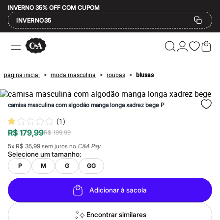
INVERNO 35% OFF COM CUPOM
INVERNO35
Ofertas
Compre por Departamento
Feminino
Masculino
página inicial
moda masculina
roupas
blusas
>
>
>
Infantil
Calçados
Mindse7
camisa masculina com algodão manga longa xadrez bege P
Plus Size
Até 20% off
(
1
)
Até 40% off
R$ 179,99
Até 60% off
R$ 199,99
A partir de 60% off
5
x
R$ 35,99
sem juros no
C&A Pay
Feminino
Selecione um
tamanho
:
Em alta
P
M
G
GG
Inverno
Alfaiataria
Novidades
Adicionar à sacola
Roupas
Blusas e Camisetas
Básicos
Encontrar similares