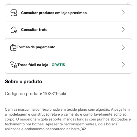
Calças
Casacos e Jaquetas
Jeans
Consultar produtos em lojas proximas
Macacões
Saias
Shorts e Bermudas
Consultar frete
Vestidos
Acessórios
Bolsas
Formas de pagamento
Bonés e Chapéus
Bijoux
Cintos
Troca fácil na loja -
GRÁTIS
Óculos
Relógios
Calçados
Sobre o produto
Botas
Chinelos
Codigo do produto
:
1103311-kaki
Rasteirinhas
Sandálias
Sapatilhas
Camisa masculina confeccionada em tecido plano com algodão. A peça tem
Tênis
a modelagem e construção reta e o caimento é confortavelmente solto ao
Marcas
corpo. O modelo tem gola esporte, mangas longas com punhos abotoados e
City
fechamento por botões. Apresenta padronagem xadrez, dois bolsos
Clock House
aplicados e acabamento pespontado na barra./42
Mindset