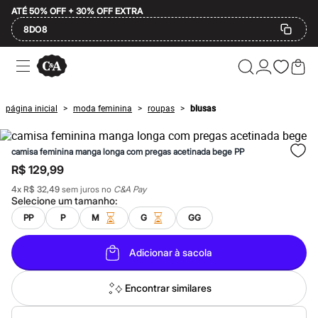
ATÉ 50% OFF + 30% OFF EXTRA
8DO8
Ofertas
Compre por Departamento
Feminino
Masculino
página inicial
moda feminina
roupas
blusas
>
>
>
Infantil
Calçados
Plus Size
camisa feminina manga longa com pregas acetinada bege PP
2 calçados por R$189
2 peças por R$199
R$ 129,99
3 lingeries por R$99
4
x
R$ 32,49
sem juros no
C&A Pay
3 itens de beleza por R$129
Selecione um
tamanho
:
Até 20% off
Até 40% off
PP
P
M
G
GG
Até 60% off
A partir de 60% off
Adicionar à sacola
Feminino
Em alta
Inverno
Encontrar similares
Alfaiataria
Novidades