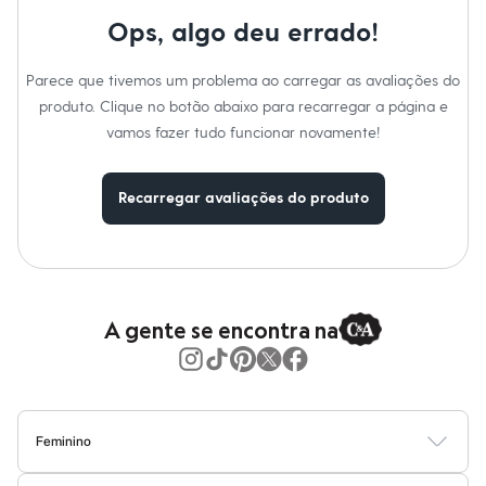
Calças
Casacos e Jaquetas
Ops, algo deu errado!
Jeans
Moda esportiva
Parece que tivemos um problema ao carregar as avaliações do
Shorts e Saias
Vestidos
produto. Clique no botão abaixo para recarregar a página e
Masculino
vamos fazer tudo funcionar novamente!
Em alta
Dia dos Pais
Inverno
Recarregar avaliações do produto
Novidades
Roupas
Bermudas
Camisas
Calças
Camisetas e Regatas
Casacos e Jaquetas
A gente se encontra na
Jeans
Polos
Acessórios
Bolsas e Mochilas
Chapéus e Bonés
Cintos
Feminino
Carteiras
Blusas
Calças
Vestidos
Saias
Casacos
Moda Praia
Moda Íntima
Óculos