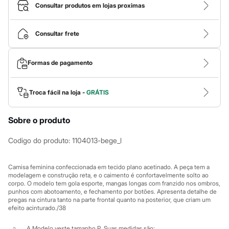
Roupas
Consultar produtos em lojas proximas
Blusas e Camisetas
Básicos
Calças
Consultar frete
Casacos e Jaquetas
Jeans
Macacões
Formas de pagamento
Saias
Shorts e Bermudas
Vestidos
Acessórios
Troca fácil na loja -
GRÁTIS
Bolsas
Bonés e Chapéus
Sobre o produto
Bijoux
Cintos
Óculos
Codigo do produto
:
1104013-bege_l
Relógios
Calçados
Botas
Camisa feminina confeccionada em tecido plano acetinado. A peça tem a
Chinelos
modelagem e construção reta, e o caimento é confortavelmente solto ao
corpo. O modelo tem gola esporte, mangas longas com franzido nos ombros,
Rasteirinhas
punhos com abotoamento, e fechamento por botões. Apresenta detalhe de
Sandálias
pregas na cintura tanto na parte frontal quanto na posterior, que criam um
Sapatilhas
efeito acinturado./38
Tênis
Marcas
A Modelo veste tamanho P.
Suas medidas são: