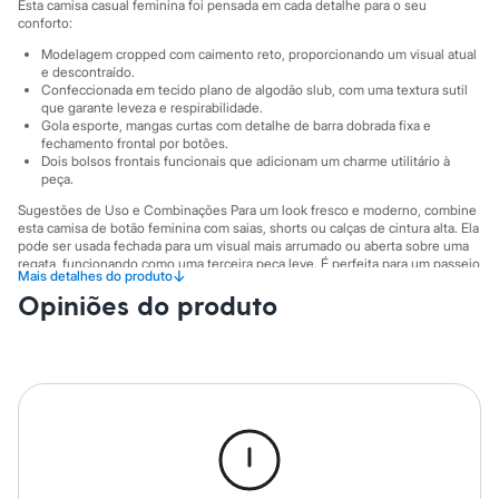
Sawary
Esta camisa casual feminina foi pensada em cada detalhe para o seu
Yessica
conforto:
Moda esportiva
Modelagem cropped com caimento reto, proporcionando um visual atual
Acessórios
e descontraído.
Blusas
Confeccionada em tecido plano de algodão slub, com uma textura sutil
Calçados
que garante leveza e respirabilidade.
Leggings
Gola esporte, mangas curtas com detalhe de barra dobrada fixa e
Shorts e Bermudas
fechamento frontal por botões.
Dois bolsos frontais funcionais que adicionam um charme utilitário à
Tops
peça.
Moda íntima
Calcinhas
Sugestões de Uso e Combinações Para um look fresco e moderno, combine
Cintas e Modeladores
esta camisa de botão feminina com saias, shorts ou calças de cintura alta. Ela
Meias
pode ser usada fechada para um visual mais arrumado ou aberta sobre uma
Pijamas
regata, funcionando como uma terceira peça leve. É perfeita para um passeio
↓
Mais detalhes do produto
no fim de semana, um encontro com amigos ou para um dia de trabalho mais
Sutiãs e Tops
Opiniões do produto
informal.
Moda praia
Biquínis
A gente se encontra na C&A! ❤
Maiôs
Saídas de praia
A Modelo veste tamanho P.
Suas medidas são:
Personagens
Altura: 180cm / Busto: 83cm / Cintura: 66cm / Quadril: 89cm.
Plus size
Blusas e Camisetas
Informacoes gerais:
Calças
Casacos e Jaquetas
Material
:
100% algodão
Jeans
Cor
:
Azul