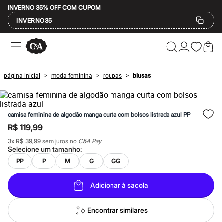
INVERNO 35% OFF COM CUPOM
INVERNO35
Ofertas
Compre por Departamento
Feminino
Masculino
página inicial
moda feminina
roupas
blusas
>
>
>
Infantil
Calçados
Mindse7
Plus Size
camisa feminina de algodão manga curta com bolsos listrada azul PP
Até 20% off
Até 40% off
R$ 119,99
Até 60% off
3
x
R$ 39,99
sem juros no
C&A Pay
A partir de 60% off
Selecione um
tamanho
:
Feminino
Em alta
PP
P
M
G
GG
Inverno
Alfaiataria
Adicionar à sacola
Novidades
Roupas
Blusas e Camisetas
Encontrar similares
Básicos