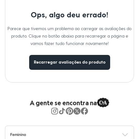
Manga
:
Manga Curta
Moda esportiva
Marcas
:
C&A
Shorts e Saias
Decote
:
Decote V
Vestidos
Ops, algo deu errado!
Tipo
:
Camisa
Masculino
Gênero
:
Feminino
Em alta
Parece que tivemos um problema ao carregar as avaliações do
Dia dos Pais
Cuidados com a peca:
Inverno
produto. Clique no botão abaixo para recarregar a página e
Temperatura até 40ºC.
Novidades
vamos fazer tudo funcionar novamente!
Não alvejar.
Roupas
Não secar em secadora.
Bermudas
Secar na vertical.
Camisas
Passar em temperatura média.
Recarregar avaliações do produto
Calças
Lavar a seco.
Camisetas e Regatas
Não limpar a úmido.
Casacos e Jaquetas
Jeans
Polos
Acessórios
Bolsas e Mochilas
A gente se encontra na
Chapéus e Bonés
Cintos
Carteiras
Óculos
Relógios
Calçados
Feminino
Botas