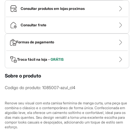
Calças
Casacos e Jaquetas
Consultar produtos em lojas proximas
Jeans
Macacões
Saias
Consultar frete
Shorts e Bermudas
Vestidos
Acessórios
Formas de pagamento
Bolsas
Bonés e Chapéus
Bijoux
Cintos
Troca fácil na loja -
GRÁTIS
Óculos
Relógios
Sobre o produto
Calçados
Botas
Chinelos
Codigo do produto
:
1085007-azul_cl4
Rasteirinhas
Sandálias
Sapatilhas
Renove seu visual com esta camisa feminina de manga curta, uma peça que
Tênis
combina o clássico e o contemporâneo de forma única. Confeccionada em
algodão leve, ela oferece um caimento soltinho e confortável, ideal para os
Marcas
dias mais quentes. Seu design versátil a torna uma excelente escolha para
City
compor looks casuais e despojados, adicionando um toque de estilo sem
Clock House
esforço.
Mindset