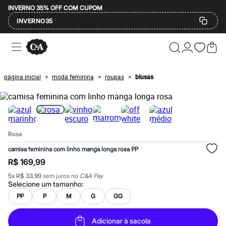
INVERNO 35% OFF COM CUPOM
INVERNO35
Ofertas
Compre por Departamento
Feminino
Masculino
página inicial
moda feminina
roupas
blusas
>
>
>
Infantil
Calçados
Mindse7
Plus Size
Até 20% off
Até 40% off
Rosa
Até 60% off
A partir de 60% off
camisa feminina com linho manga longa rosa PP
Feminino
R$ 169,99
Em alta
Inverno
5
x
R$ 33,99
sem juros no
C&A Pay
Alfaiataria
Selecione um
tamanho
:
Novidades
PP
P
M
G
GG
Roupas
Blusas e Camisetas
Básicos
Adicionar à sacola