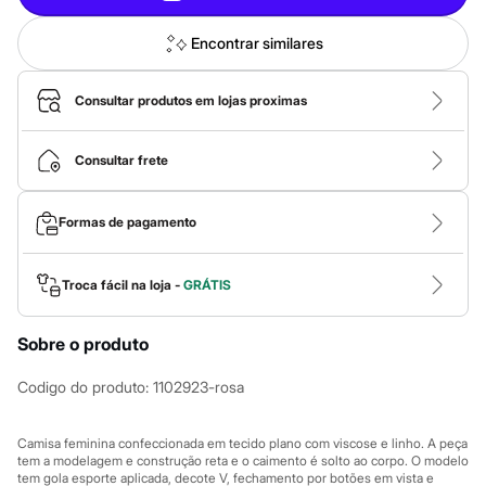
Calças
Casacos e Jaquetas
Jeans
Encontrar similares
Macacões
Saias
Shorts e Bermudas
Consultar produtos em lojas proximas
Vestidos
Acessórios
Bolsas
Consultar frete
Bonés e Chapéus
Bijoux
Cintos
Formas de pagamento
Óculos
Relógios
Calçados
Troca fácil na loja -
GRÁTIS
Botas
Chinelos
Rasteirinhas
Sobre o produto
Sandálias
Sapatilhas
Codigo do produto
:
1102923-rosa
Tênis
Marcas
City
Camisa feminina confeccionada em tecido plano com viscose e linho. A peça
Clock House
tem a modelagem e construção reta e o caimento é solto ao corpo. O modelo
Mindset
tem gola esporte aplicada, decote V, fechamento por botões em vista e