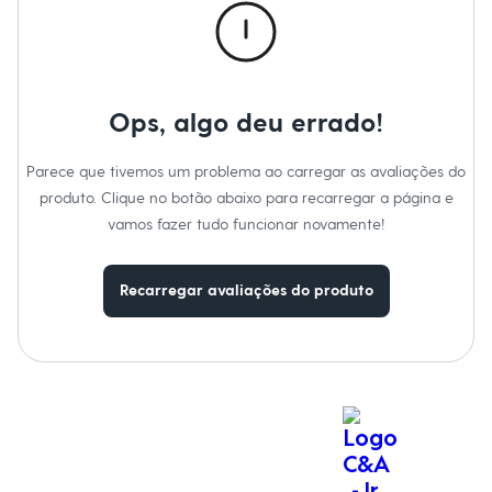
Moda esportiva
Passar em temperatura mínima.
Shorts e Saias
Não lavar a seco.
Vestidos
Não limpar a úmido.
Masculino
Em alta
Dia dos Pais
Ops, algo deu errado!
Inverno
Novidades
Roupas
Parece que tivemos um problema ao carregar as avaliações do
Bermudas
produto. Clique no botão abaixo para recarregar a página e
Camisas
Calças
vamos fazer tudo funcionar novamente!
Camisetas e Regatas
Casacos e Jaquetas
Jeans
Recarregar avaliações do produto
Polos
Acessórios
Bolsas e Mochilas
Chapéus e Bonés
Cintos
Carteiras
Óculos
Relógios
Calçados
Botas