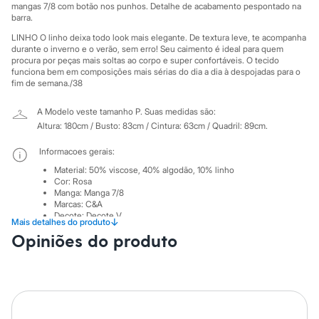
Sawary
mangas 7/8 com botão nos punhos. Detalhe de acabamento pespontado na
Yessica
barra.
Moda esportiva
LINHO O linho deixa todo look mais elegante. De textura leve, te acompanha
Acessórios
durante o inverno e o verão, sem erro! Seu caimento é ideal para quem
Blusas
procura por peças mais soltas ao corpo e super confortáveis. O tecido
Calçados
funciona bem em composições mais sérias do dia a dia à despojadas para o
Leggings
fim de semana./38
Shorts e Bermudas
Tops
A Modelo veste tamanho P.
Suas medidas são:
Moda íntima
Altura: 180cm / Busto: 83cm / Cintura: 63cm / Quadril: 89cm.
Calcinhas
Cintas e Modeladores
Informacoes gerais:
Meias
Pijamas
Material
:
50% viscose, 40% algodão, 10% linho
Sutiãs e Tops
Cor
:
Rosa
Manga
:
Manga 7/8
Moda praia
Marcas
:
C&A
Biquínis
Decote
:
Decote V
Maiôs
↓
Mais detalhes do produto
Tipo
:
Camisa
Saídas de praia
Opiniões do produto
Gênero
:
Feminino
Personagens
Plus size
Cuidados com a peca:
Blusas e Camisetas
Lavagem manual.
Calças
Não alvejar.
Casacos e Jaquetas
Não secar em secadora.
Jeans
Secar na vertical.