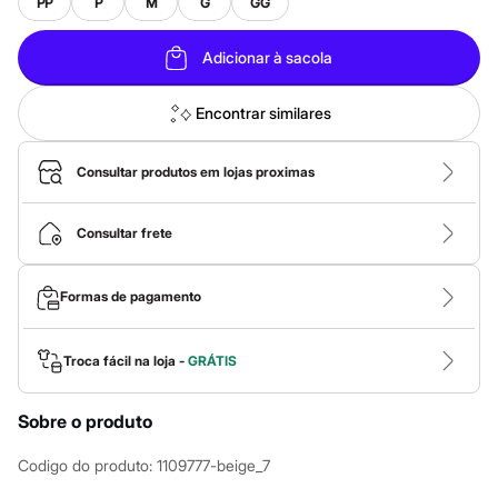
Calças
PP
P
M
G
GG
Casacos e Jaquetas
Jeans
Adicionar à sacola
Macacões
Saias
Shorts e Bermudas
Encontrar similares
Vestidos
Acessórios
Bolsas
Consultar produtos em lojas proximas
Bonés e Chapéus
Bijoux
Cintos
Consultar frete
Óculos
Relógios
Calçados
Formas de pagamento
Botas
Chinelos
Rasteirinhas
Sandálias
Troca fácil na loja -
GRÁTIS
Sapatilhas
Tênis
Sobre o produto
Marcas
City
Clock House
Codigo do produto
:
1109777-beige_7
Mindset