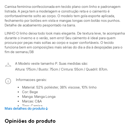
Sawary
Yessica
Camisa feminina confeccionada em tecido plano com linho e padronagem
Moda esportiva
listrada. A peça tem a modelagem e construção reta e o caimento é
confortavelmente solto ao corpo. O modelo tem gola esporte aplicada,
Acessórios
fechamento por botões em vista e mangas longas com botão nos punhos.
Blusas
Detalhe de acabamento pespontado na barra.
Calçados
Leggings
LINHO O linho deixa todo look mais elegante. De textura leve, te acompanha
Shorts e Bermudas
durante o inverno e o verão, sem erro! Seu caimento é ideal para quem
Tops
procura por peças mais soltas ao corpo e super confortáveis. O tecido
funciona bem em composições mais sérias do dia a dia à despojadas para o
Moda íntima
fim de semana./38
Calcinhas
Cintas e Modeladores
Meias
A Modelo veste tamanho P.
Suas medidas são:
Pijamas
Altura: 175cm / Busto: 75cm / Cintura: 55cm / Quadril: 87cm.
Sutiãs e Tops
Moda praia
Informacoes gerais:
Biquínis
Material
:
52% poliéster, 38% viscose, 10% linho
Maiôs
Cor
:
Bege
Saídas de praia
Manga
:
Manga Longa
Personagens
Marcas
:
C&A
Plus size
Tipo
:
Camisa
↓
Mais detalhes do produto
Blusas e Camisetas
Gênero
:
Feminino
Calças
Opiniões do produto
Casacos e Jaquetas
Cuidados com a peca:
Jeans
Lavagem manual.