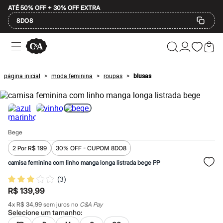
ATÉ 50% OFF + 30% OFF EXTRA
8DO8
Ofertas
Compre por Departamento
Feminino
Masculino
página inicial
moda feminina
roupas
blusas
>
>
>
Infantil
Calçados
Mindse7
Plus Size
Até 20% off
Até 40% off
Bege
Até 60% off
A partir de 60% off
2 Por R$ 199
30% OFF - CUPOM 8DO8
Feminino
Em alta
camisa feminina com linho manga longa listrada bege PP
Inverno
(
3
)
Alfaiataria
Novidades
R$ 139,99
Roupas
4
x
R$ 34,99
sem juros no
C&A Pay
Blusas e Camisetas
Selecione um
tamanho
:
Básicos