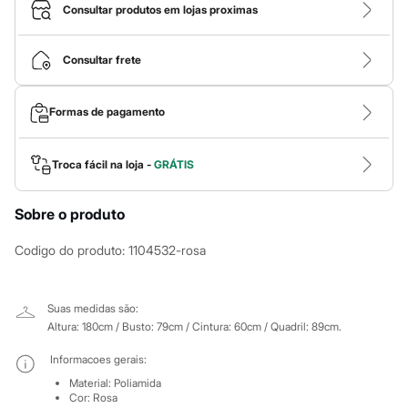
Calças
Consultar produtos em lojas proximas
Casacos e Jaquetas
Jeans
Macacões
Consultar frete
Saias
Shorts e Bermudas
Vestidos
Formas de pagamento
Acessórios
Bolsas
Bonés e Chapéus
Bijoux
Troca fácil na loja -
GRÁTIS
Cintos
Óculos
Sobre o produto
Relógios
Calçados
Botas
Codigo do produto
:
1104532-rosa
Chinelos
Rasteirinhas
Sandálias
Suas medidas são:
Sapatilhas
Altura: 180cm / Busto: 79cm / Cintura: 60cm / Quadril: 89cm.
Tênis
Marcas
Informacoes gerais:
City
Clock House
Material
:
Poliamida
Mindset
Cor
:
Rosa