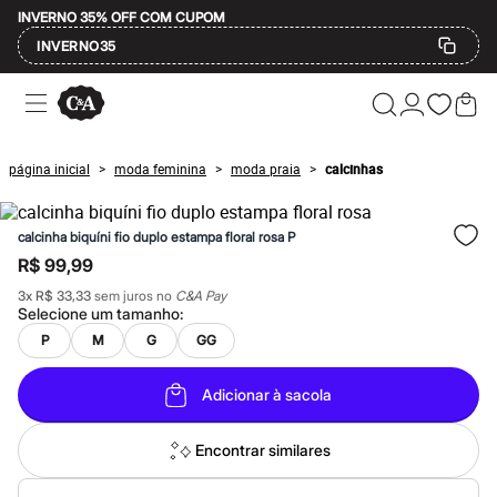
INVERNO 35% OFF COM CUPOM
INVERNO35
Ofertas
Compre por Departamento
Feminino
Masculino
página inicial
moda feminina
moda praia
calcinhas
>
>
>
Infantil
Calçados
Mindse7
calcinha biquíni fio duplo estampa floral rosa P
Plus Size
Até 20% off
R$ 99,99
Até 40% off
3
x
R$ 33,33
sem juros no
C&A Pay
Até 60% off
Selecione um
tamanho
:
A partir de 60% off
Feminino
P
M
G
GG
Em alta
Inverno
Adicionar à sacola
Alfaiataria
Novidades
Roupas
Encontrar similares
Blusas e Camisetas
Básicos