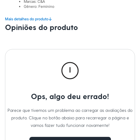
Sawary
Marcas
:
C&A
Yessica
Gênero
:
Feminino
Moda esportiva
Acessórios
↓
Mais detalhes do produto
Blusas
Opiniões do produto
Calçados
Leggings
Shorts e Bermudas
Tops
Moda íntima
Calcinhas
Cintas e Modeladores
Meias
Pijamas
Sutiãs e Tops
Moda praia
Biquínis
Ops, algo deu errado!
Maiôs
Saídas de praia
Personagens
Parece que tivemos um problema ao carregar as avaliações do
Plus size
produto. Clique no botão abaixo para recarregar a página e
Blusas e Camisetas
Calças
vamos fazer tudo funcionar novamente!
Casacos e Jaquetas
Jeans