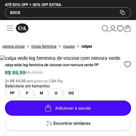
ATÉ 50% OFF + 30% OFF EXTRA
8DO8
Ofertas
Compre por Departamento
Feminino
Masculino
página inicial
moda feminina
roupas
calças
>
>
>
Infantil
Calçados
Mindse7
calça wide leg feminina de viscose com nervura verde PP
Plus Size
Até 20% off
R$ 89,99
R$ 219,99
Até 40% off
2
x
R$ 44,99
sem juros no
C&A Pay
Até 60% off
Selecione um
tamanho
:
A partir de 60% off
Feminino
PP
P
M
G
GG
Em alta
Inverno
Adicionar à sacola
Alfaiataria
Novidades
Roupas
Encontrar similares
Blusas e Camisetas
Básicos