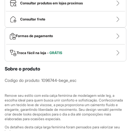
Calças
Consultar produtos em lojas proximas
Casacos e Jaquetas
Jeans
Macacões
Consultar frete
Saias
Shorts e Bermudas
Vestidos
Formas de pagamento
Acessórios
Bolsas
Bonés e Chapéus
Bijoux
Troca fácil na loja -
GRÁTIS
Cintos
Óculos
Sobre o produto
Relógios
Calçados
Botas
Codigo do produto
:
1096744-bege_esc
Chinelos
Rasteirinhas
Sandálias
Renove seu estilo com esta calça feminina de modelagem wide leg, a
Sapatilhas
escolha ideal para quem busca unir conforto e sofisticação. Confeccionada
em um tecido leve de viscose, a peça proporciona um caimento fluido e
Tênis
elegante, garantindo liberdade de movimento. Seu design versátil permite
Marcas
criar desde looks despojados para o dia a dia até composições mais
City
elaboradas para ocasiões especiais.
Clock House
Mindset
Os detalhes desta calça larga feminina foram pensados para valorizar seu