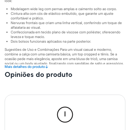
Sawary
look:
Yessica
Modelagem wide leg com pernas amplas e caimento solto ao corpo.
Moda esportiva
Cintura alta com cós de elástico embutido, que garante um ajuste
Acessórios
confortável e prático.
Blusas
Nervuras frontais que criam uma linha vertical, conferindo um toque de
Calçados
alfaiataria ao visual.
Leggings
Confeccionada em tecido plano de viscose com poliéster, oferecendo
leveza e toque macio.
Shorts e Bermudas
Dois bolsos funcionais aplicados na parte posterior.
Tops
Moda íntima
Sugestões de Uso e Combinações Para um visual casual e moderno,
Calcinhas
combine a calça com uma camiseta básica, um top cropped e tênis. Se a
Cintas e Modeladores
ocasião pede mais elegância, aposte em uma blusa de tricô, uma camisa
Meias
social ou um body ajustado, finalizando com sandálias de salto e acessórios.
↓
Mais detalhes do produto
É uma peça versátil que transita facilmente entre o trabalho e o lazer.
Pijamas
Opiniões do produto
Sutiãs e Tops
A gente se encontra na C&A! ❤/38
Moda praia
Biquínis
A Modelo veste tamanho P.
Suas medidas são:
Maiôs
Altura: 172cm / Busto: 81cm / Cintura: 63cm / Quadril: 88cm.
Saídas de praia
Personagens
Informacoes gerais:
Plus size
Blusas e Camisetas
Material
:
92% viscose, 8% poliéster
Calças
Cor
:
Verde
Casacos e Jaquetas
Marcas
:
C&A
Tipo
:
Básico
Jeans