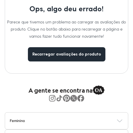
Gênero
:
Feminino
Moda esportiva
Shorts e Saias
Ops, algo deu errado!
Cuidados com a peca:
Vestidos
Masculino
Lavar à mão.
Parece que tivemos um problema ao carregar as avaliações do
Em alta
Não alvejar.
Dia dos Pais
Secar em secadora.
produto. Clique no botão abaixo para recarregar a página e
Secar na vertical.
Inverno
vamos fazer tudo funcionar novamente!
Passar em temperatura média.
Novidades
Lavar a seco.
Roupas
Não limpar a úmido.
Bermudas
Recarregar avaliações do produto
Camisas
Calças
Camisetas e Regatas
Casacos e Jaquetas
Jeans
Polos
Acessórios
A gente se encontra na
Bolsas e Mochilas
Chapéus e Bonés
Cintos
Carteiras
Óculos
Relógios
Feminino
Calçados
Blusas
Calças
Vestidos
Saias
Casacos
Moda Praia
Moda Íntima
Botas