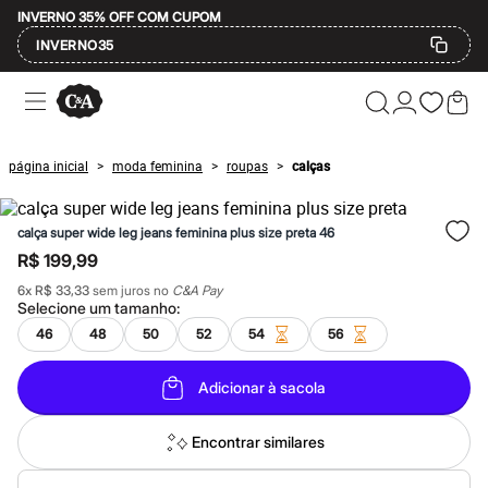
INVERNO 35% OFF COM CUPOM
INVERNO35
Ofertas
Compre por Departamento
Feminino
Masculino
página inicial
moda feminina
roupas
calças
>
>
>
Infantil
Calçados
Mindse7
calça super wide leg jeans feminina plus size preta 46
Plus Size
Até 20% off
R$ 199,99
Até 40% off
6
x
R$ 33,33
sem juros no
C&A Pay
Até 60% off
Selecione um
tamanho
:
A partir de 60% off
Feminino
46
48
50
52
54
56
Em alta
Inverno
Adicionar à sacola
Alfaiataria
Novidades
Roupas
Encontrar similares
Blusas e Camisetas
Básicos