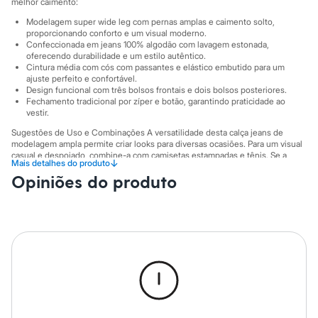
Sawary
melhor caimento:
Yessica
Modelagem super wide leg com pernas amplas e caimento solto,
Moda esportiva
proporcionando conforto e um visual moderno.
Acessórios
Confeccionada em jeans 100% algodão com lavagem estonada,
Blusas
oferecendo durabilidade e um estilo autêntico.
Calçados
Cintura média com cós com passantes e elástico embutido para um
Leggings
ajuste perfeito e confortável.
Design funcional com três bolsos frontais e dois bolsos posteriores.
Shorts e Bermudas
Fechamento tradicional por zíper e botão, garantindo praticidade ao
Tops
vestir.
Moda íntima
Calcinhas
Sugestões de Uso e Combinações A versatilidade desta calça jeans de
Cintas e Modeladores
modelagem ampla permite criar looks para diversas ocasiões. Para um visual
Meias
casual e despojado, combine-a com camisetas estampadas e tênis. Se a
↓
Mais detalhes do produto
ideia é uma produção mais elaborada, aposte em blusas de tecido fluido,
Pijamas
Opiniões do produto
bodies ajustados e sandálias de salto ou botas. Acessórios como cintos
Sutiãs e Tops
marcando a cintura podem adicionar um toque extra de estilo.
Moda praia
Biquínis
A gente se encontra na C&A! ❤
Maiôs
Saídas de praia
Suas medidas são:
Personagens
Cintura: Média.
Plus size
Blusas e Camisetas
Informacoes gerais:
Calças
Casacos e Jaquetas
Material
:
100% algodão
Marcas
:
C&A
Jeans