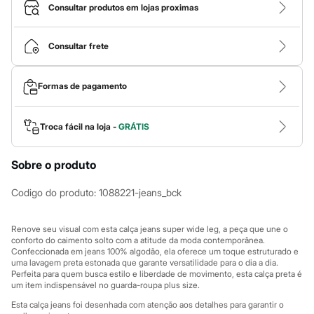
Calças
Consultar produtos em lojas proximas
Casacos e Jaquetas
Jeans
Macacões
Consultar frete
Saias
Shorts e Bermudas
Vestidos
Formas de pagamento
Acessórios
Bolsas
Bonés e Chapéus
Bijoux
Troca fácil na loja -
GRÁTIS
Cintos
Óculos
Sobre o produto
Relógios
Calçados
Botas
Codigo do produto
:
1088221-jeans_bck
Chinelos
Rasteirinhas
Sandálias
Renove seu visual com esta calça jeans super wide leg, a peça que une o
Sapatilhas
conforto do caimento solto com a atitude da moda contemporânea.
Confeccionada em jeans 100% algodão, ela oferece um toque estruturado e
Tênis
uma lavagem preta estonada que garante versatilidade para o dia a dia.
Marcas
Perfeita para quem busca estilo e liberdade de movimento, esta calça preta é
City
um item indispensável no guarda-roupa plus size.
Clock House
Mindset
Esta calça jeans foi desenhada com atenção aos detalhes para garantir o