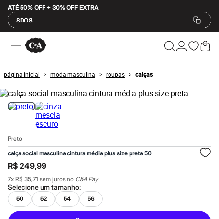
ATÉ 50% OFF + 30% OFF EXTRA
8DO8
Ofertas
Compre por Departamento
Feminino
Masculino
página inicial
moda masculina
roupas
calças
>
>
>
Infantil
Calçados
Plus Size
2 calçados por R$189
2 peças por R$199
3 lingeries por R$99
3 itens de beleza por R$129
Preto
Até 20% off
Até 40% off
calça social masculina cintura média plus size preta 50
Até 60% off
R$ 249,99
A partir de 60% off
Feminino
7
x
R$ 35,71
sem juros no
C&A Pay
Em alta
Selecione um
tamanho
:
Inverno
50
52
54
56
Alfaiataria
Novidades