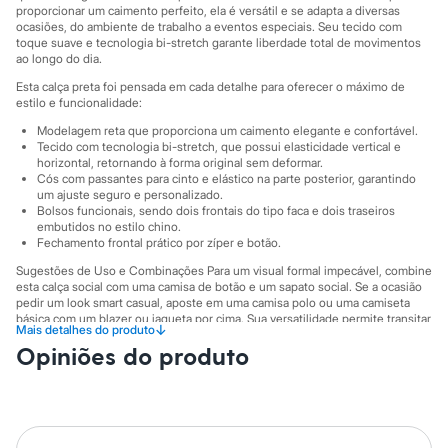
City
proporcionar um caimento perfeito, ela é versátil e se adapta a diversas
Clock House
ocasiões, do ambiente de trabalho a eventos especiais. Seu tecido com
Mindset
toque suave e tecnologia bi-stretch garante liberdade total de movimentos
Sawary
ao longo do dia.
Yessica
Esta calça preta foi pensada em cada detalhe para oferecer o máximo de
Moda esportiva
estilo e funcionalidade:
Acessórios
Blusas
Modelagem reta que proporciona um caimento elegante e confortável.
Calçados
Tecido com tecnologia bi-stretch, que possui elasticidade vertical e
horizontal, retornando à forma original sem deformar.
Leggings
Cós com passantes para cinto e elástico na parte posterior, garantindo
Shorts e Bermudas
um ajuste seguro e personalizado.
Tops
Bolsos funcionais, sendo dois frontais do tipo faca e dois traseiros
Moda íntima
embutidos no estilo chino.
Calcinhas
Fechamento frontal prático por zíper e botão.
Cintas e Modeladores
Sugestões de Uso e Combinações Para um visual formal impecável, combine
Meias
esta calça social com uma camisa de botão e um sapato social. Se a ocasião
Pijamas
pedir um look smart casual, aposte em uma camisa polo ou uma camiseta
Sutiãs e Tops
básica com um blazer ou jaqueta por cima. Sua versatilidade permite transitar
Moda praia
↓
Mais detalhes do produto
facilmente entre diferentes estilos, mantendo sempre a sofisticação.
Biquínis
Opiniões do produto
Maiôs
A gente se encontra na C&A! ❤
Saídas de praia
Personagens
Suas medidas são:
Plus size
Cintura: Média.
Blusas e Camisetas