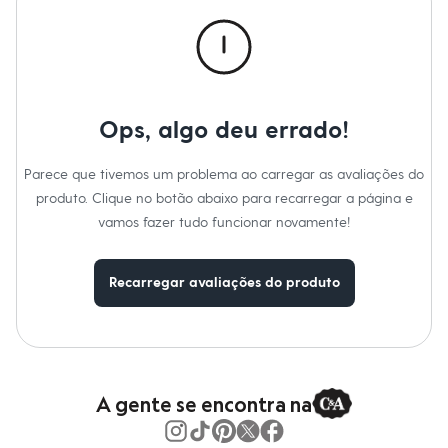
Calças
Informacoes gerais:
Casacos e Jaquetas
Material
:
66% poliéster, 31% viscose, 3% elastano
Jeans
Cor
:
Preto
Moda esportiva
Marcas
:
Angelo Lítrico
Shorts e Saias
Gênero
:
Masculino
Vestidos
Masculino
Ops, algo deu errado!
Em alta
Dia dos Pais
Inverno
Parece que tivemos um problema ao carregar as avaliações do
Novidades
produto. Clique no botão abaixo para recarregar a página e
Roupas
Bermudas
vamos fazer tudo funcionar novamente!
Camisas
Calças
Camisetas e Regatas
Recarregar avaliações do produto
Casacos e Jaquetas
Jeans
Polos
Acessórios
Bolsas e Mochilas
Chapéus e Bonés
A gente se encontra na
Cintos
Carteiras
Óculos