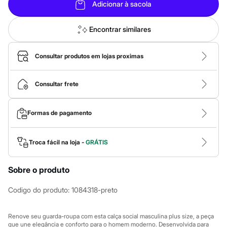
Roupas
Adicionar à sacola
Blusas e Camisetas
Básicos
Calças
Encontrar similares
Casacos e Jaquetas
Jeans
Macacões
Consultar produtos em lojas proximas
Saias
Shorts e Bermudas
Vestidos
Consultar frete
Acessórios
Bolsas
Bonés e Chapéus
Formas de pagamento
Bijoux
Cintos
Óculos
Troca fácil na loja -
GRÁTIS
Relógios
Calçados
Botas
Sobre o produto
Chinelos
Rasteirinhas
Codigo do produto
:
1084318-preto
Sandálias
Sapatilhas
Tênis
Renove seu guarda-roupa com esta calça social masculina plus size, a peça
Marcas
que une elegância e conforto para o homem moderno. Desenvolvida para