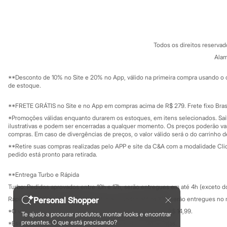
Sobre a C&A
Cartão C&A
Sonic
Sobre o cartã
Fornecedores
Stitch
Termos e condições
C&A&VC
Beleza
Conheça o pr
Kits
Política de privacidade
Perfumes árabes
Todos os direitos reserva
Trabalhe conosco
C&A Pay
Novidades
Sobre o C&A P
Alam
Sustentabilidade
Cabelos
Solicite seu ca
Condicionador
Mapa do site
**Desconto de 10% no Site e 20% no App, válido na primeira compra usando o 
Escovas e Pentes
Governança
Investidores
de estoque.
Finalizadores
Ouvidoria / Rel
Sala de imprensa
Shampoo
Educação fina
**FRETE GRÁTIS no Site e no App em compras acima de R$ 279. Frete fixo Brasi
Tratamento
Privacidade
Cuidados com o corpo
Sustentabilida
*Promoções válidas enquanto durarem os estoques, em itens selecionados. Sa
Configuração de cookies
Hidratante
ilustrativas e podem ser encerradas a qualquer momento. Os preços poderão var
Minha privacidade
compras. Em caso de divergências de preços, o valor válido será o do carrinho 
Protetor solar
Tratamento
**Retire suas compras realizadas pelo APP e site da C&A com a modalidade Clique
Cuidados com o rosto
pedido está pronto para retirada.
Esfoliante
Hidratante
**Entrega Turbo e Rápida
Protetor solar
Turbo: Pedidos aprovados entre 10h e 17h, serão entregues em até 4h (exceto d
Tônicos
Maquiagens
Personal Shopper
Rápida: Pedidos com os pagamentos aprovados até as 10h, serão entregues no 
Base
*O valor do frete para o turbo é R$ 24,99 e para a rápida é R$ 14,99.
Te ajudo a procurar produtos, montar looks e encontrar
Batom
Formas de pagamento
presentes. O que está precisando?
*Essa condição ainda não estará disponível em todas as lojas.