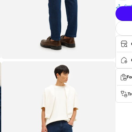
Conf
Fo
Tr