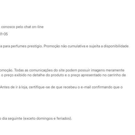
Google store
Apple store
Atendimento
 conosco pelo chat on-line
01-05
Ajuda
Fale conosco
ara perfumes prestígio. Promoção não cumulativa e sujeita a disponibilidade
Nossas lojas
Nossas lojas plus size
Central de ética
 promoção. Todas as comunicações do site podem possuir imagens meramente
 o preço exibido no detalhe do produto e o preço apresentado no carrinho de
Eventos
Antes de ir à loja, certifique-se de que recebeu o e-mail confirmando que o
Especial Dia dos Pais
dia seguinte (exceto domingos e feriados).