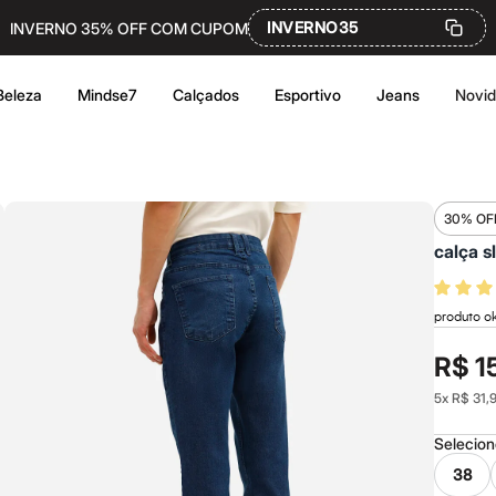
INVERNO35
INVERNO 35% OFF COM CUPOM
Beleza
Mindse7
Calçados
Esportivo
Jeans
Novi
30% OF
calça s
produto o
R$ 1
5
x
R$ 31,
Selecio
38