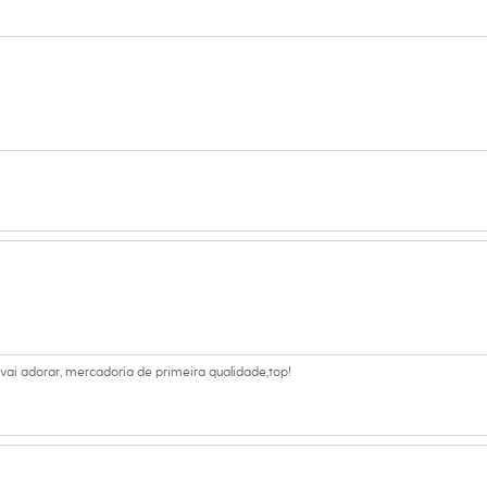
ou uma jaqueta, criando um look moderno e confortável.
 C&A! ❤
:
s:
lgodão, 27% poliéster, 1% elastano
 House
lino
i adorar, mercadoria de primeira qualidade,top!
eca: