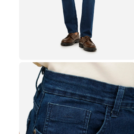
Casacos e Jaquetas
Jeans
Macacões
Saias
Shorts e Bermudas
Vestidos
Acessórios
Bolsas
Bonés e Chapéus
Bijoux
Cintos
Óculos
Relógios
Calçados
Botas
Chinelos
Rasteirinhas
Sandálias
Sapatilhas
Tênis
Marcas
City
Clock House
Mindset
Sawary