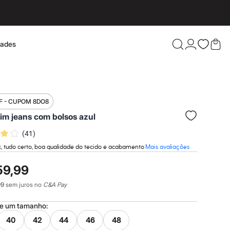
dades
Confira 
F - CUPOM 8DO8
lim jeans com bolsos azul
(
41
)
k, tudo certo, boa qualidade do tecido e acabamento
Mais avaliações
59,99
99
sem juros no
C&A Pay
ne um
tamanho
:
40
42
44
46
48