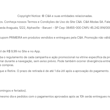
Tipos de serviços
o C&A
Clique e retire
Trocas e devoluções
ograma
Copyright Notice: © C&A e suas entidades relacionadas.
Formas de pagamento
dos. Conheça nossos Termos e Condições de Uso do Site C&A. C&A Modas SA. Fale
Todas as vantagens
ay
eda Araguaia, 1222, Alphaville - Barueri - SP Cep: 06455-000 CNPJ 45.242.914/00
Minha C&A
rtão
Cupons de desconto
cupom PRIMEIRA em produtos vendidos e entregues pela C&A. Promoção não válida p
Cartão presente
atórios
Sobre o cartão presente
nceira
l de R$ 9,99 no Site e no App.
de
iba o regulamento de cada campanha e ação promocional na vitrine específica da
iar durante a navegação, sem aviso prévio. Pode também ocorrer divergência entre
de compras.
 e Retire. O prazo de retirada é de até 1 dia útil após a aprovação do pagamento. 
omingos e feriados).
mesmo dia e pedidos com o pagamentos aprovados após as 10h serão entregues no 
Segurança e qualidade