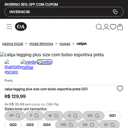
INVERNO 35% OFF COM CUPOM
INVERNO35
Ofertas
Compre por Departamento
Feminino
Masculino
página inicial
moda feminina
roupas
calças
>
>
>
Infantil
Calçados
Mindse7
Plus Size
Até 20% off
Até 40% off
Até 60% off
Preto
A partir de 60% off
Feminino
calça legging plus size com bolso esportiva preta GG1
Em alta
R$ 129,99
Inverno
Alfaiataria
4
x
R$ 32,49
sem juros no
C&A Pay
Novidades
Selecione um
tamanho
:
Roupas
PP
P
M
G
GG
GG1
Blusas e Camisetas
Básicos
GG2
GG3
GG4
1XG
EG
G1