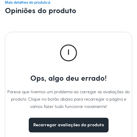
Moda esportiva
↓
Mais detalhes do produto
ou em um dia a dia ativo.
Shorts e Saias
Opiniões do produto
Vestidos
A gente se encontra na C&A! ❤
Masculino
Em alta
A Modelo veste tamanho GG1.
Suas medidas são:
Dia dos Pais
Altura: 169cm / Busto: 107cm / Cintura: 93cm / Quadril: 125cm.
Inverno
Novidades
Informacoes gerais:
Roupas
Material
:
85% poliamida, 15% elastano
Bermudas
Cor
:
Preto
Camisas
Marcas
:
Esportivo
Calças
Gênero
:
Feminino
Camisetas e Regatas
Casacos e Jaquetas
Ops, algo deu errado!
Jeans
Polos
Acessórios
Parece que tivemos um problema ao carregar as avaliações do
Bolsas e Mochilas
produto. Clique no botão abaixo para recarregar a página e
Chapéus e Bonés
Cintos
vamos fazer tudo funcionar novamente!
Carteiras
Óculos
Relógios
Recarregar avaliações do produto
Calçados
Botas