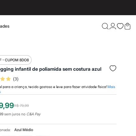
dades
Confira 
F - CUPOM 8DO8
egging infantil de poliamida sem costura azul
(
3
)
l para a criança, tecido gostoso e leve para fazer atividade física!
Mais
s
9,99
R$ 79,99
99
sem juros no
C&A Pay
ionada:
Azul Médio