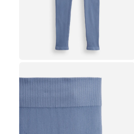
Blusas e Camisetas
Básicos
Calças
Casacos e Jaquetas
Jeans
Macacões
Saias
Shorts e Bermudas
Vestidos
Acessórios
Bolsas
Bonés e Chapéus
Bijoux
Cintos
Óculos
Relógios
Calçados
Botas
Chinelos
Rasteirinhas
Sandálias
Sapatilhas
Tênis
Marcas
City