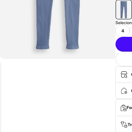
Selecio
4
Fo
Tr