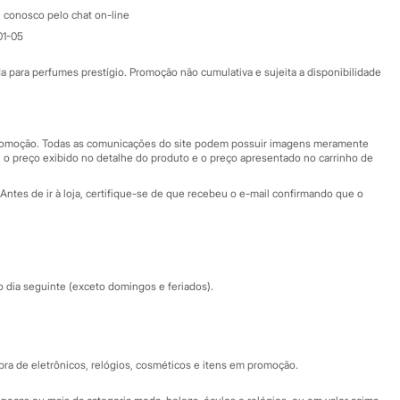
Atendimento
 conosco pelo chat on-line
01-05
Ajuda
Fale conosco
ara perfumes prestígio. Promoção não cumulativa e sujeita a disponibilidade
Nossas lojas
Nossas lojas plus size
Central de ética
 promoção. Todas as comunicações do site podem possuir imagens meramente
 o preço exibido no detalhe do produto e o preço apresentado no carrinho de
Eventos
Antes de ir à loja, certifique-se de que recebeu o e-mail confirmando que o
Especial Dia dos Pais
dia seguinte (exceto domingos e feriados).
a de eletrônicos, relógios, cosméticos e itens em promoção.