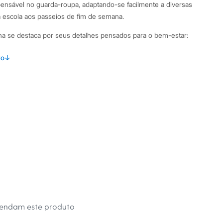
spensável no guarda-roupa, adaptando-se facilmente a diversas
na escola aos passeios de fim de semana.
nina se destaca por seus detalhes pensados para o bem-estar:
om tecnologia sem costura, que minimiza o atrito com a pele
to
↓
to extra.
lha canelada de poliamida com elastano, oferecendo um
nte elasticidade.
 elástico, que garante um ajuste seguro e confortável na
se ajusta ao corpo, permitindo total liberdade de movimentos.
binações Para um look casual e confortável, combine a calça
stampadas e tênis. Nos dias mais frios, adicione uma jaqueta
para manter as pequenas aquecidas e estilosas. A peça
idades físicas leves ou para ficar à vontade em casa.
 C&A! ❤
mendam este produto
adas por inteligência artificial, com a finalidade de demonstrar