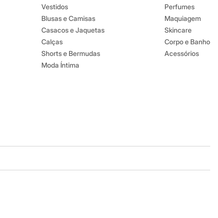
Vestidos
Perfumes
Blusas e Camisas
Maquiagem
Casacos e Jaquetas
Skincare
Calças
Corpo e Banho
Shorts e Bermudas
Acessórios
Moda Íntima
Baixe o app
Google store
Apple store