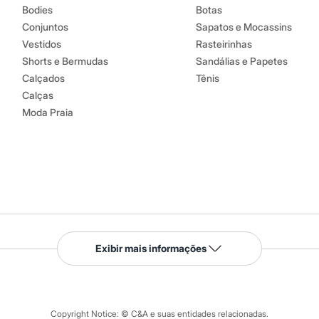
Bodies
Botas
Conjuntos
Sapatos e Mocassins
Vestidos
Rasteirinhas
Shorts e Bermudas
Sandálias e Papetes
Calçados
Tênis
Calças
Moda Praia
Serviços
Exibir mais informações
Tipos de serviços
o C&A
Clique e retire
Trocas e devoluções
ograma
Copyright Notice: © C&A e suas entidades relacionadas.