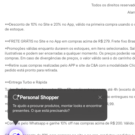
Política de privacidade
Minecraft
Todos os direitos reserva
Trabalhe conosco
C&A Pay
Naruto
Sobre o C&A P
Alam
Sustentabilidade
Patrulha Canina
Solicite seu ca
Sonic
Mapa do site
**Desconto de 10% no Site e 20% no App, válido na primeira compra usando o 
Stitch
Governança
Investidores
de estoque.
Beleza
Ouvidoria / Rel
Sala de imprensa
Kits
Educação fina
**FRETE GRÁTIS no Site e no App em compras acima de R$ 279. Frete fixo Brasi
Perfumes árabes
Privacidade
Novidades
Sustentabilida
*Promoções válidas enquanto durarem os estoques, em itens selecionados. Sa
Configuração de cookies
Cabelos
ilustrativas e podem ser encerradas a qualquer momento. Os preços poderão var
Minha privacidade
compras. Em caso de divergências de preços, o valor válido será o do carrinho 
Condicionador
Escovas e Pentes
**Retire suas compras realizadas pelo APP e site da C&A com a modalidade Clique
Finalizadores
pedido está pronto para retirada.
Shampoo
Tratamento
**Entrega Turbo e Rápida
Cuidados com o corpo
Turbo: Pedidos aprovados entre 10h e 17h, serão entregues em até 4h (exceto d
Hidratante
Protetor solar
Personal Shopper
Rápida: Pedidos com os pagamentos aprovados até as 10h, serão entregues no 
Tratamento
*O valor do frete para o turbo é R$ 24,99 e para a rápida é R$ 14,99.
Te ajudo a procurar produtos, montar looks e encontrar
Cuidados com o rosto
Formas de pagamento
presentes. O que está precisando?
*Essa condição ainda não estará disponível em todas as lojas.
Esfoliante
Hidratante
*Compre pelo Whatsapp e ganhe 10% off nas compras acima de R$ 200. Válido p
Protetor solar
Tônicos