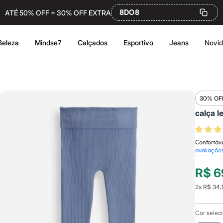
8DO8
ATÉ 50% OFF + 30% OFF EXTRA
Beleza
Mindse7
Calçados
Esportivo
Jeans
Novi
30% OF
calça l
Confortáve
avaliaçõe
R$ 6
2
x
R$ 34,
Cor selec