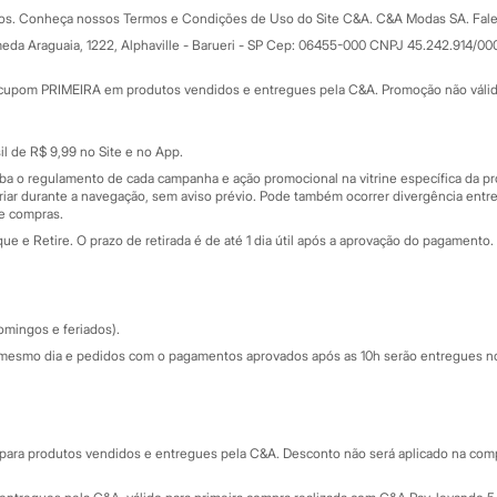
Formas de pagamento
dos. Conheça nossos Termos e Condições de Uso do Site C&A. C&A Modas SA. Fale
Todas as vantagens
ay
eda Araguaia, 1222, Alphaville - Barueri - SP Cep: 06455-000 CNPJ 45.242.914/00
Minha C&A
rtão
Cupons de desconto
cupom PRIMEIRA em produtos vendidos e entregues pela C&A. Promoção não válida p
Cartão presente
atórios
Sobre o cartão presente
nceira
l de R$ 9,99 no Site e no App.
de
iba o regulamento de cada campanha e ação promocional na vitrine específica da
iar durante a navegação, sem aviso prévio. Pode também ocorrer divergência entre
de compras.
 e Retire. O prazo de retirada é de até 1 dia útil após a aprovação do pagamento. 
omingos e feriados).
mesmo dia e pedidos com o pagamentos aprovados após as 10h serão entregues no 
Segurança e qualidade
ara produtos vendidos e entregues pela C&A. Desconto não será aplicado na compr