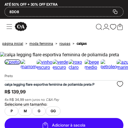
ATÉ 50% OFF + 30% OFF EXTRA
8DO8
Ofertas
Compre por Departamento
Feminino
Masculino
página inicial
moda feminina
roupas
calças
>
>
>
Infantil
Calçados
Mindse7
Plus Size
Até 20% off
Até 40% off
Preto
Até 60% off
A partir de 60% off
calça legging flare esportiva feminina de poliamida preta P
Feminino
R$ 139,99
Em alta
Inverno
4
x
R$ 34,99
sem juros no
C&A Pay
Alfaiataria
Selecione um
tamanho
:
Novidades
P
M
G
GG
Roupas
Blusas e Camisetas
Básicos
Adicionar à sacola