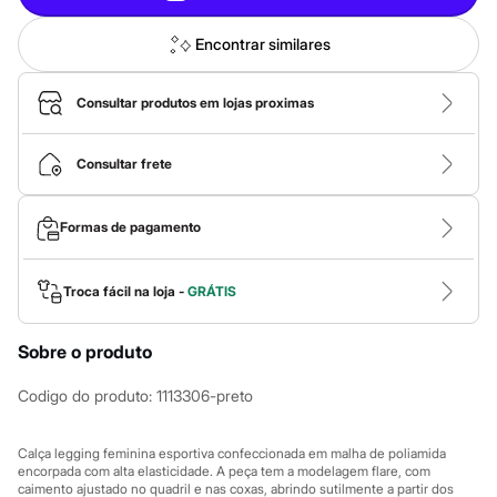
Calças
Casacos e Jaquetas
Jeans
Encontrar similares
Macacões
Saias
Shorts e Bermudas
Consultar produtos em lojas proximas
Vestidos
Acessórios
Bolsas
Consultar frete
Bonés e Chapéus
Bijoux
Cintos
Formas de pagamento
Óculos
Relógios
Calçados
Troca fácil na loja -
GRÁTIS
Botas
Chinelos
Rasteirinhas
Sobre o produto
Sandálias
Sapatilhas
Codigo do produto
:
1113306-preto
Tênis
Marcas
City
Calça legging feminina esportiva confeccionada em malha de poliamida
Clock House
encorpada com alta elasticidade. A peça tem a modelagem flare, com
Mindset
caimento ajustado no quadril e nas coxas, abrindo sutilmente a partir dos