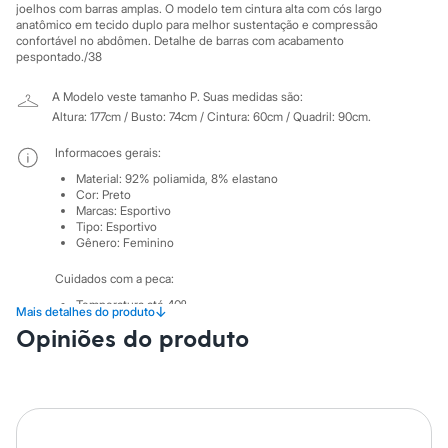
Sawary
joelhos com barras amplas. O modelo tem cintura alta com cós largo
Yessica
anatômico em tecido duplo para melhor sustentação e compressão
Moda esportiva
confortável no abdômen. Detalhe de barras com acabamento
Acessórios
pespontado./38
Blusas
Calçados
A Modelo veste tamanho P.
Suas medidas são:
Leggings
Altura: 177cm / Busto: 74cm / Cintura: 60cm / Quadril: 90cm.
Shorts e Bermudas
Tops
Informacoes gerais:
Moda íntima
Material
:
92% poliamida, 8% elastano
Calcinhas
Cor
:
Preto
Cintas e Modeladores
Marcas
:
Esportivo
Meias
Tipo
:
Esportivo
Pijamas
Gênero
:
Feminino
Sutiãs e Tops
Moda praia
Cuidados com a peca:
Biquínis
Temperatura até 40º.
Maiôs
↓
Mais detalhes do produto
Não alvejar.
Saídas de praia
Opiniões do produto
Secar em secadora.
Personagens
Secar na vertical.
Plus size
Não passar.
Blusas e Camisetas
Não lavar a seco.
Calças
Limpar a úmido.
Casacos e Jaquetas
Jeans