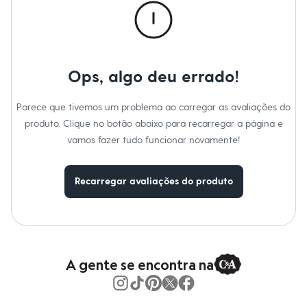
Moda esportiva
Shorts e Saias
Vestidos
Masculino
Em alta
Dia dos Pais
Ops, algo deu errado!
Inverno
Novidades
Roupas
Parece que tivemos um problema ao carregar as avaliações do
Bermudas
produto. Clique no botão abaixo para recarregar a página e
Camisas
Calças
vamos fazer tudo funcionar novamente!
Camisetas e Regatas
Casacos e Jaquetas
Jeans
Recarregar avaliações do produto
Polos
Acessórios
Bolsas e Mochilas
Chapéus e Bonés
Cintos
Carteiras
A gente se encontra na
Óculos
Relógios
Calçados
Botas