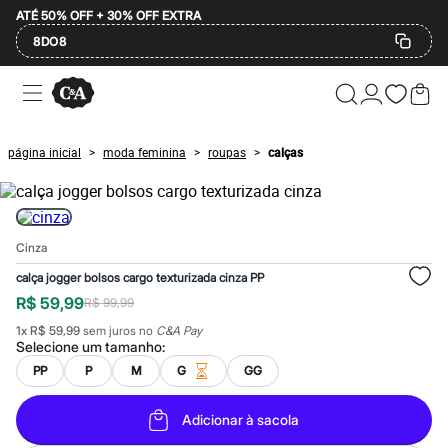
ATÉ 50% OFF + 30% OFF EXTRA
8DO8
Ofertas
Compre por Departamento
Feminino
Masculino
página inicial
moda feminina
roupas
calças
>
>
>
Infantil
Calçados
Mindse7
Plus Size
Até 20% off
Cinza
Até 40% off
Até 60% off
calça jogger bolsos cargo texturizada cinza PP
A partir de 60% off
R$ 59,99
R$ 99,99
Feminino
Em alta
1
x
R$ 59,99
sem juros no
C&A Pay
Inverno
Selecione um
tamanho
:
Alfaiataria
PP
P
M
G
GG
Novidades
Roupas
Blusas e Camisetas
Adicionar à sacola
Básicos