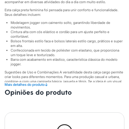
Sawary
acompanhar em diversas atividades do dia a dia com muito estilo.
Yessica
Esta calça preta feminina foi pensada para unir conforto e funcionalidade.
Moda esportiva
Seus detalhes incluem:
Acessórios
Blusas
Modelagem jogger com caimento solto, garantindo liberdade de
Calçados
movimentos.
Leggings
Cintura alta com cós elástico e cordão para um ajuste perfeito e
confortável.
Shorts e Bermudas
Bolsos frontais estilo faca e bolsos laterais estilo cargo, práticos e super
Tops
em alta.
Moda íntima
Confeccionada em tecido de poliéster com elastano, que proporciona
Calcinhas
um toque leve e texturizado.
Cintas e Modeladores
Barra com acabamento em elástico, característica clássica do modelo
Meias
jogger.
Pijamas
Sugestões de Uso e Combinações A versatilidade desta calça cargo permite
Sutiãs e Tops
criar looks para diferentes momentos. Para uma produção casual e urbana,
Moda praia
combine-a com uma camiseta básica, jaqueta e tênis. Se a ideia é um visual
Biquínis
↓
Mais detalhes do produto
mais descontraído, aposte em um top cropped e sandálias rasteiras ou
Maiôs
Opiniões do produto
slides. A calça preta feminina é um curinga que transita facilmente entre o
Saídas de praia
conforto de casa e os compromissos do dia.
Personagens
A gente se encontra na C&A! ❤
Plus size
Blusas e Camisetas
Calças
Suas medidas são:
Casacos e Jaquetas
Cintura: Alta.
Jeans