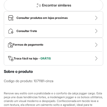
Calças
Casacos e Jaquetas
Encontrar similares
Jeans
Macacões
Saias
Consultar produtos em lojas proximas
Shorts e Bermudas
Vestidos
Acessórios
Consultar frete
Bolsas
Bonés e Chapéus
Bijoux
Formas de pagamento
Cintos
Óculos
Relógios
Troca fácil na loja -
GRÁTIS
Calçados
Botas
Chinelos
Sobre o produto
Rasteirinhas
Sandálias
Codigo do produto
:
1071181-cinza
Sapatilhas
Tênis
Marcas
Renove seu estilo com a praticidade e o conforto da calça jogger cargo. Esta
City
peça une duas tendências fortes, a modelagem jogger e os bolsos utilitários,
Clock House
criando um visual moderno e despojado. Confeccionada em tecido leve e
Mindset
com textura, ela oferece um caimento solto e agradável, ideal para te