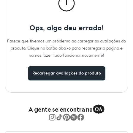
Moda esportiva
Informacoes gerais:
Shorts e Saias
Material
:
98% poliéster, 2% elastano
Vestidos
Cor
:
Cinza
Masculino
Marcas
:
Basics
Em alta
Tipo
:
Básico
Ops, algo deu errado!
Dia dos Pais
Gênero
:
Feminino
Inverno
Novidades
Parece que tivemos um problema ao carregar as avaliações do
Roupas
produto. Clique no botão abaixo para recarregar a página e
Bermudas
Camisas
vamos fazer tudo funcionar novamente!
Calças
Camisetas e Regatas
Casacos e Jaquetas
Recarregar avaliações do produto
Jeans
Polos
Acessórios
Bolsas e Mochilas
Chapéus e Bonés
Cintos
A gente se encontra na
Carteiras
Óculos
Relógios
Calçados
Botas