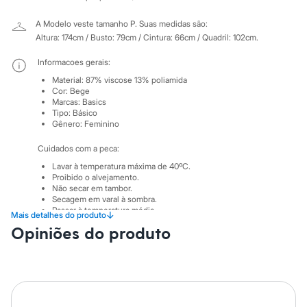
Sawary
Yessica
A Modelo veste tamanho P.
Suas medidas são:
Moda esportiva
Altura: 174cm / Busto: 79cm / Cintura: 66cm / Quadril: 102cm.
Acessórios
Blusas
Informacoes gerais:
Calçados
Leggings
Material
:
87% viscose 13% poliamida
Shorts e Bermudas
Cor
:
Bege
Tops
Marcas
:
Basics
Moda íntima
Tipo
:
Básico
Gênero
:
Feminino
Calcinhas
Cintas e Modeladores
Cuidados com a peca:
Meias
Pijamas
Lavar à temperatura máxima de 40ºC.
Sutiãs e Tops
Proibido o alvejamento.
Moda praia
Não secar em tambor.
Biquínis
Secagem em varal à sombra.
Passar à temperatura média.
Maiôs
↓
Mais detalhes do produto
Limpeza à úmido, processo normal.
Saídas de praia
Opiniões do produto
Personagens
Plus size
Blusas e Camisetas
Calças
Casacos e Jaquetas
Jeans