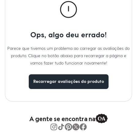
Moda esportiva
Shorts e Saias
Vestidos
Masculino
Em alta
Dia dos Pais
Ops, algo deu errado!
Inverno
Novidades
Roupas
Parece que tivemos um problema ao carregar as avaliações do
Bermudas
produto. Clique no botão abaixo para recarregar a página e
Camisas
Calças
vamos fazer tudo funcionar novamente!
Camisetas e Regatas
Casacos e Jaquetas
Jeans
Recarregar avaliações do produto
Polos
Acessórios
Bolsas e Mochilas
Chapéus e Bonés
Cintos
Carteiras
Óculos
A gente se encontra na
Relógios
Calçados
Botas