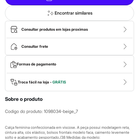
Calças
Casacos e Jaquetas
Jeans
Encontrar similares
Macacões
Saias
Shorts e Bermudas
Consultar produtos em lojas proximas
Vestidos
Acessórios
Bolsas
Consultar frete
Bonés e Chapéus
Bijoux
Cintos
Formas de pagamento
Óculos
Relógios
Calçados
Troca fácil na loja -
GRÁTIS
Botas
Chinelos
Rasteirinhas
Sobre o produto
Sandálias
Sapatilhas
Codigo do produto
:
1098034-beige_7
Tênis
Marcas
City
Calça feminina confeccionada em viscose. A peça possui modelagem reta,
Clock House
cintura alta, cós elástico, bolsos frontais modelo faca, caimento levemente
Mindset
solto e acabamento pespontado./38 Medidas da modelo: