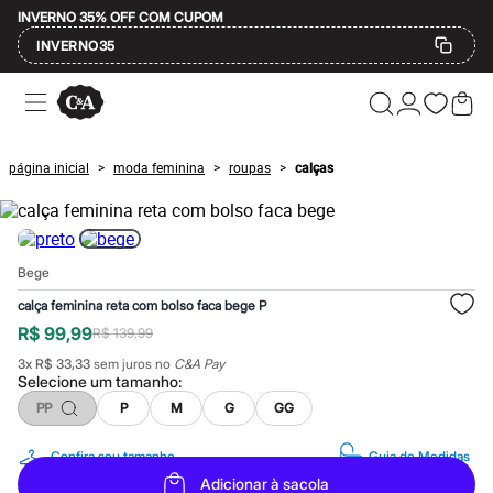
INVERNO 35% OFF COM CUPOM
INVERNO35
Ofertas
Compre por Departamento
Feminino
Masculino
página inicial
moda feminina
roupas
calças
>
>
>
Infantil
Calçados
Mindse7
Plus Size
Até 20% off
Bege
Até 40% off
Até 60% off
calça feminina reta com bolso faca bege P
A partir de 60% off
R$ 99,99
R$ 139,99
Feminino
Em alta
3
x
R$ 33,33
sem juros no
C&A Pay
Inverno
Selecione um
tamanho
:
Alfaiataria
PP
P
M
G
GG
Novidades
Roupas
Blusas e Camisetas
Confira seu tamanho
Guia de Medidas
Básicos
Adicionar à sacola