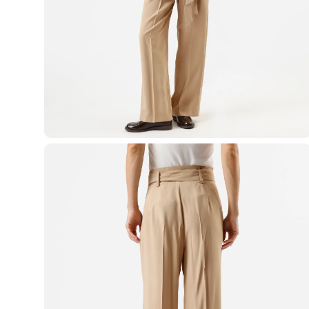
Casacos e Jaquetas
Jeans
Macacões
Saias
Shorts e Bermudas
Vestidos
Acessórios
Bolsas
Bonés e Chapéus
Bijoux
Cintos
Óculos
Relógios
Calçados
Botas
Chinelos
Rasteirinhas
Sandálias
Sapatilhas
Tênis
Marcas
City
Clock House
Mindset
Sawary