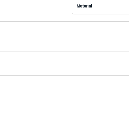
dora.
Material
al.
peratura média.
úmido.