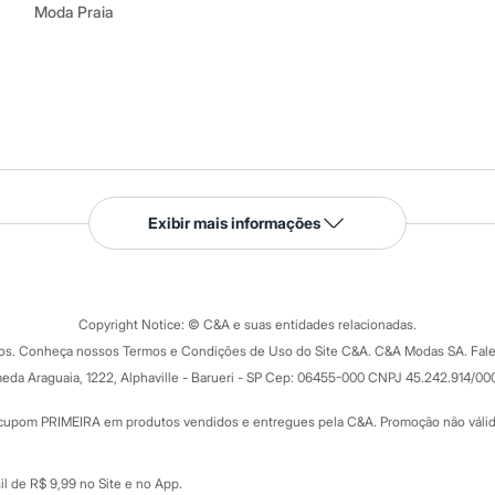
Moda Praia
Serviços
Exibir mais informações
Tipos de serviços
o C&A
Clique e retire
Trocas e devoluções
ograma
Copyright Notice: © C&A e suas entidades relacionadas.
Formas de pagamento
dos. Conheça nossos Termos e Condições de Uso do Site C&A. C&A Modas SA. Fale
Todas as vantagens
ay
eda Araguaia, 1222, Alphaville - Barueri - SP Cep: 06455-000 CNPJ 45.242.914/00
Minha C&A
rtão
Cupons de desconto
cupom PRIMEIRA em produtos vendidos e entregues pela C&A. Promoção não válida p
Cartão presente
atórios
Sobre o cartão presente
nceira
l de R$ 9,99 no Site e no App.