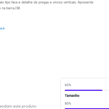
ais tipo faca e detalhe de pregas e vincos verticais. Apresenta
na barra./38
amanho P.
Suas medidas são:
to
↓
 Busto: 82cm / Cintura: 62cm / Quadril: 92cm.
s:
iscose, 8% poliéster
a
ino
60
%
eca:
Tamanho
al.
80
%
mendam este produto