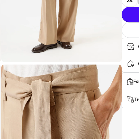
34
Fo
Tr