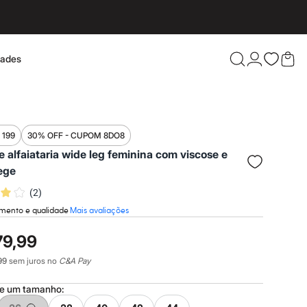
dades
Confira 
 199
30% OFF - CUPOM 8DO8
e alfaiataria wide leg feminina com viscose e
ege
(
2
)
mento e qualidade
Mais avaliações
79,99
99
sem juros no
C&A Pay
ne um
tamanho
: