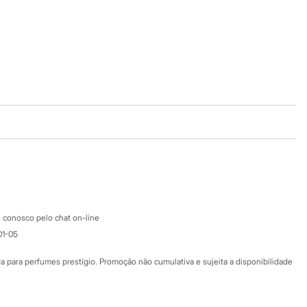
Baixe o app
Google store
Apple store
Atendimento
 conosco pelo chat on-line
01-05
Ajuda
Fale conosco
ara perfumes prestígio. Promoção não cumulativa e sujeita a disponibilidade
Nossas lojas
Nossas lojas plus size