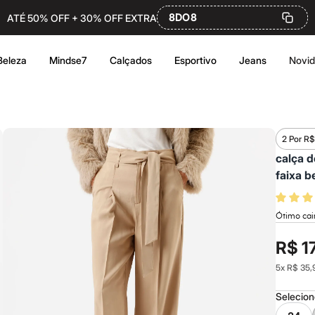
8DO8
ATÉ 50% OFF + 30% OFF EXTRA
Beleza
Mindse7
Calçados
Esportivo
Jeans
Novi
2 Por R$
calça d
faixa b
Ótimo cai
R$ 1
5
x
R$ 35,
Selecio