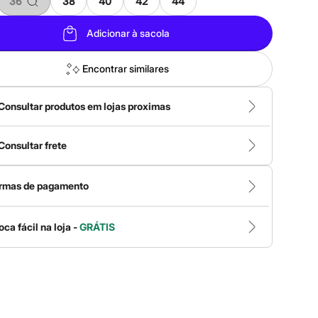
36
38
40
42
44
Adicionar à sacola
Encontrar similares
Consultar produtos em lojas proximas
Consultar frete
rmas de pagamento
oca fácil na loja -
GRÁTIS