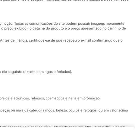
Nossas lojas
Nossas lojas plus size
Central de ética
 promoção. Todas as comunicações do site podem possuir imagens meramente
 o preço exibido no detalhe do produto e o preço apresentado no carrinho de
Eventos
Antes de ir à loja, certifique-se de que recebeu o e-mail confirmando que o
Especial Dia dos Pais
dia seguinte (exceto domingos e feriados).
a de eletrônicos, relógios, cosméticos e itens em promoção.
peças ou mais da categoria moda, beleza, óculos e relógios, ou em valor acima
 Fale conosco pelo
chat on-line
- Alameda Araguaia, 1222, Alphaville - Barueri -