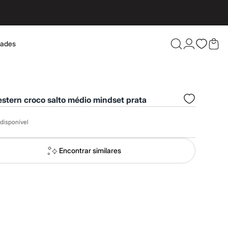
dades
Confira 
stern croco salto médio mindset prata
disponível
Encontrar similares