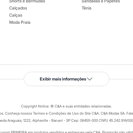
Shorts e Bermudas
Sandálias e Papetes
Calçados
Tênis
Calças
Moda Praia
Serviços
Exibir mais informações
Tipos de serviços
o C&A
Clique e retire
Trocas e devoluções
ograma
Copyright Notice: © C&A e suas entidades relacionadas.
Formas de pagamento
dos. Conheça nossos Termos e Condições de Uso do Site C&A. C&A Modas SA. Fale
Todas as vantagens
ay
eda Araguaia, 1222, Alphaville - Barueri - SP Cep: 06455-000 CNPJ 45.242.914/00
Minha C&A
rtão
Cupons de desconto
cupom PRIMEIRA em produtos vendidos e entregues pela C&A. Promoção não válida p