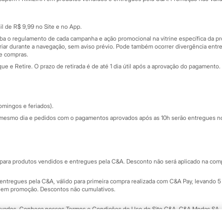
Cartão presente
atórios
Sobre o cartão presente
nceira
l de R$ 9,99 no Site e no App.
de
iba o regulamento de cada campanha e ação promocional na vitrine específica da
iar durante a navegação, sem aviso prévio. Pode também ocorrer divergência entre
de compras.
 e Retire. O prazo de retirada é de até 1 dia útil após a aprovação do pagamento. 
omingos e feriados).
mesmo dia e pedidos com o pagamentos aprovados após as 10h serão entregues no 
Segurança e qualidade
ara produtos vendidos e entregues pela C&A. Desconto não será aplicado na compr
ntregues pela C&A, válido para primeira compra realizada com C&A Pay, levando 5 
s em promoção. Descontos não cumulativos.
rvados.
Conheça nossos Termos e Condições de Uso do Site C&A
. C&A Modas SA.