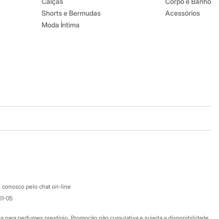
Calças
Corpo e Banho
Shorts e Bermudas
Acessórios
Moda Íntima
Baixe o app
Google store
Apple store
Atendimento
 conosco pelo chat on-line
01-05
Ajuda
Fale conosco
ara perfumes prestígio. Promoção não cumulativa e sujeita a disponibilidade