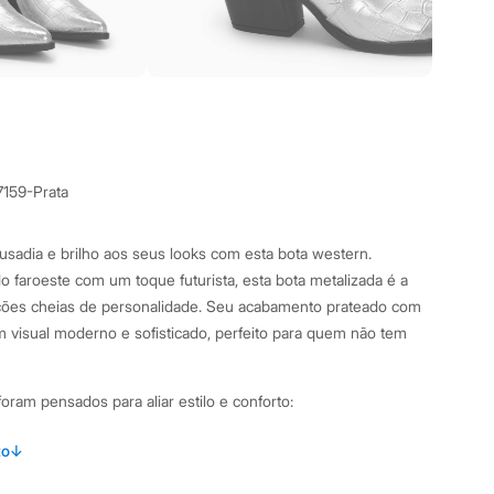
7159-Prata
sadia e brilho aos seus looks com esta bota western.
o faroeste com um toque futurista, esta bota metalizada é a
ões cheias de personalidade. Seu acabamento prateado com
m visual moderno e sofisticado, perfeito para quem não tem
oram pensados para aliar estilo e conforto:
terial sintético com acabamento metalizado e textura croco,
to
↓
e de sofisticação.