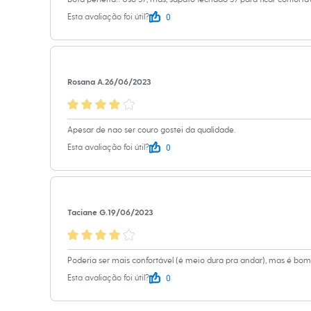
Sapatos
0
Esta avaliação foi útil?
Sandálias e Papetes
Tênis
Moda esportiva
Acessórios
Bermudas
Camisetas
Rosana A.
26/06/2023
Calças
Calçados
Regatas
Moda íntima
Apesar de nao ser couro gostei da qualidade.
Cuecas
0
Esta avaliação foi útil?
Meias
Pijamas
Moda praia
Personagens
Plus size
Taciane G.
19/06/2023
Blusas e Camisetas
Calças
Camisas
Casacos e Jaquetas
Poderia ser mais confortável (é meio dura pra andar), mas é bo
Jeans
0
Esta avaliação foi útil?
Moda esportiva
Shorts e Bermudas
Todos os produtos