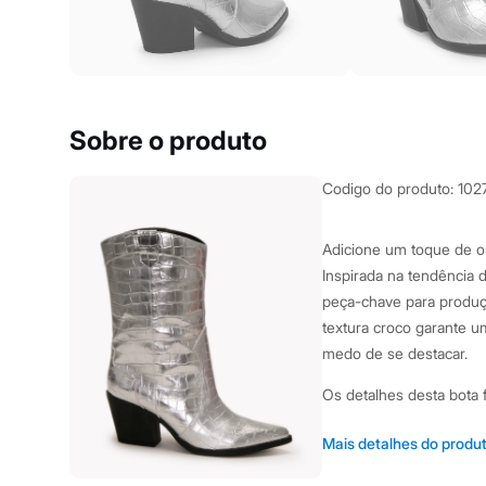
Yessica
Moda esportiva
Acessórios
Blusas
Calçados
Leggings
Shorts e Bermudas
Sobre o produto
Tops
Moda íntima
Calcinhas
Codigo do produto
:
102
Cintas e Modeladores
Meias
Pijamas
Adicione um toque de ou
Sutiãs e Tops
Inspirada na tendência d
Moda praia
Biquínis
peça-chave para produç
Maiôs
textura croco garante u
Saídas de praia
medo de se destacar.
Personagens
Plus size
Os detalhes desta bota f
Blusas e Camisetas
Calças
Casacos e Jaquetas
Confeccionada em ma
Mais detalhes do produ
Jeans
que adiciona um toqu
Moda esportiva