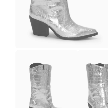
Casacos e Jaquetas
Jeans
Macacões
Saias
Shorts e Bermudas
Vestidos
Acessórios
Bolsas
Bonés e Chapéus
Bijoux
Cintos
Óculos
Relógios
Calçados
Botas
Chinelos
Rasteirinhas
Sandálias
Sapatilhas
Tênis
Marcas
City
Clock House
Mindset
Sawary