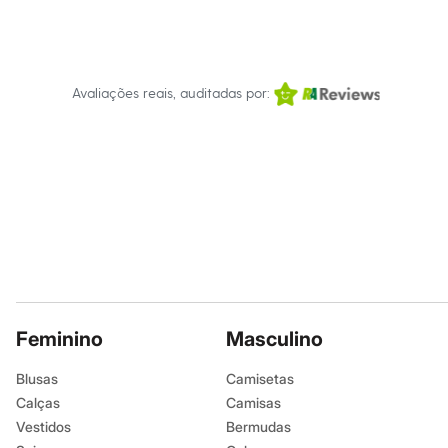
Infantil
Em alta
Arrumadinho para os meninos
Romântico para as meninas
Inverno
Avaliações reais, auditadas por:
Novidades
Roupas menina
0 a 24 meses
1 a 5 anos
4 a 12 anos
10 a 16 anos
Roupas menino
0 a 24 meses
1 a 5 anos
4 a 12 anos
10 a 16 anos
Acessórios
Recém-nascido
Bolsas e Mochilas
Feminino
Masculino
Chapéus
Calçados
Blusas
Camisetas
Botas
Calças
Camisas
Chinelos
Pantufas
Vestidos
Bermudas
Rasteirinhas