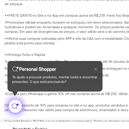
Governança
Investidores
Sonic
de estoque.
Ouvidoria / Rel
Stitch
Sala de imprensa
Beleza
Educação fina
**FRETE GRÁTIS no Site e no App em compras acima de R$ 279. Frete fixo Brasi
Kits
Privacidade
Sustentabilida
*Promoções válidas enquanto durarem os estoques, em itens selecionados. Sa
Configuração de cookies
Perfumes árabes
ilustrativas e podem ser encerradas a qualquer momento. Os preços poderão var
Novidades
Minha privacidade
compras. Em caso de divergências de preços, o valor válido será o do carrinho 
Cabelos
**Retire suas compras realizadas pelo APP e site da C&A com a modalidade Clique
Condicionador
pedido está pronto para retirada.
Escovas e Pentes
Finalizadores
**Entrega Turbo e Rápida
Shampoo
Tratamento
Turbo: Pedidos aprovados entre 10h e 17h, serão entregues em até 4h (exceto d
Cuidados com o corpo
Personal Shopper
Rápida: Pedidos com os pagamentos aprovados até as 10h, serão entregues no 
Hidratante
*O valor do frete para o turbo é R$ 24,99 e para a rápida é R$ 14,99.
Protetor solar
Te ajudo a procurar produtos, montar looks e encontrar
Formas de pagamento
presentes. O que está precisando?
Tratamento
*Essa condição ainda não estará disponível em todas as lojas.
Cuidados com o rosto
Esfoliante
*Compre pelo Whatsapp e ganhe 10% off nas compras acima de R$ 200. Válido p
Hidratante
Protetor solar
C&A Pay: desconto de 10% para compras no site e no app, produtos vendidos e e
Tônicos
de R$ 400. Desconto não válido para compra de eletrônicos, smartwatch e iten
Maquiagens
Base
Copyright Notice: © C&A e suas entidades relacionadas. Todos os direitos rese
Batom
SP Cep: 06455-000 CNPJ 45.242.914/0001-05