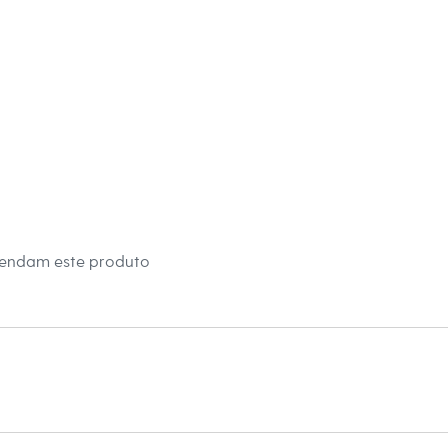
s:
oliamida, 8% elastano
 Longa
e Quadrado
ino
mendam este produto
eca:
té 40º.
secadora.
al.