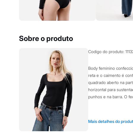
Clock House
Mindset
Sawary
Yessica
Moda esportiva
Acessórios
Blusas
Sobre o produto
Calçados
Leggings
Shorts e Bermudas
Codigo do produto
:
111
Tops
Moda íntima
Calcinhas
Body feminino confecci
Cintas e Modeladores
reta e o caimento é co
Meias
Pijamas
quadrado aberto na parte
Sutiãs e Tops
horizontal para susten
Moda praia
punhos e na barra. O f
Biquínis
Maiôs
Saídas de praia
Personagens
A Modelo veste t
Plus size
Mais detalhes do produ
Blusas e Camisetas
Altura: 177cm /
Calças