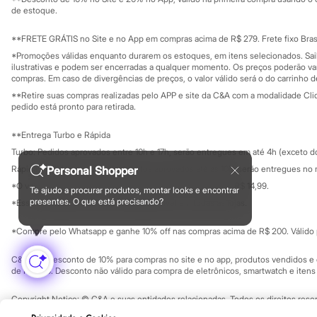
Governança
Chinelos
Investidores
de estoque.
Pantufas
Ouvidoria / Rel
Sala de imprensa
Rasteirinhas
Educação fina
**FRETE GRÁTIS no Site e no App em compras acima de R$ 279. Frete fixo Brasi
Sandálias
Privacidade
Sustentabilida
*Promoções válidas enquanto durarem os estoques, em itens selecionados. Sa
Tênis
Configuração de cookies
ilustrativas e podem ser encerradas a qualquer momento. Os preços poderão var
Diversão
Minha privacidade
compras. Em caso de divergências de preços, o valor válido será o do carrinho 
Marcas
**Retire suas compras realizadas pelo APP e site da C&A com a modalidade Clique
Baby Club
pedido está pronto para retirada.
Fifteen
Miss Fifteen
**Entrega Turbo e Rápida
Palomino
Moda íntima
Turbo: Pedidos aprovados entre 10h e 17h, serão entregues em até 4h (exceto d
Calcinhas
Rápida: Pedidos com os pagamentos aprovados até as 10h, serão entregues no 
Personal Shopper
Cuecas
*O valor do frete para o turbo é R$ 24,99 e para a rápida é R$ 14,99.
Meias
Te ajudo a procurar produtos, montar looks e encontrar
Formas de pagamento
Pijamas
presentes. O que está precisando?
*Essa condição ainda não estará disponível em todas as lojas.
Moda praia
Biquínis e Maiôs
*Compre pelo Whatsapp e ganhe 10% off nas compras acima de R$ 200. Válido p
Blusas de proteção
Sungas
C&A Pay: desconto de 10% para compras no site e no app, produtos vendidos e e
Personagens
de R$ 400. Desconto não válido para compra de eletrônicos, smartwatch e iten
Bluey
Disney
Copyright Notice: © C&A e suas entidades relacionadas. Todos os direitos rese
Hello Kitty
SP Cep: 06455-000 CNPJ 45.242.914/0001-05
Homem Aranha