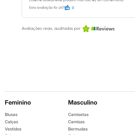
(Cliente avaliou este produto mas não fez um comentário)
Não limpar a 
Calçados
0
Esta avaliação foi útil?
Botas
Chinelos
Sapatos
Sandálias e Papetes
Avaliações reais, auditadas por:
Tênis
Moda esportiva
Acessórios
Bermudas
Camisetas
Calças
Calçados
Regatas
Moda íntima
Cuecas
Meias
Pijamas
Moda praia
Personagens
Feminino
Masculino
Plus size
Blusas e Camisetas
Blusas
Camisetas
Calças
Calças
Camisas
Camisas
Casacos e Jaquetas
Vestidos
Bermudas
Jeans