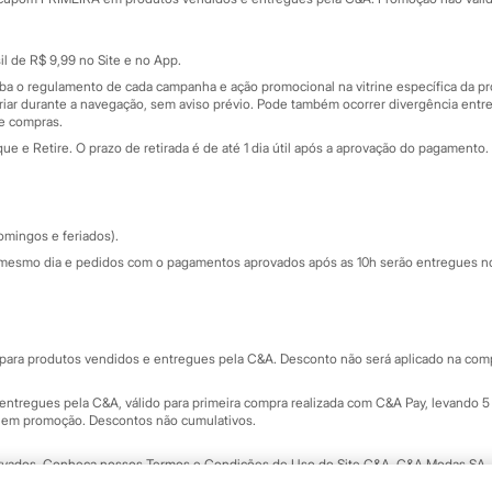
Cartão presente
atórios
Sobre o cartão presente
nceira
l de R$ 9,99 no Site e no App.
de
iba o regulamento de cada campanha e ação promocional na vitrine específica da
iar durante a navegação, sem aviso prévio. Pode também ocorrer divergência entre
de compras.
 e Retire. O prazo de retirada é de até 1 dia útil após a aprovação do pagamento. 
omingos e feriados).
mesmo dia e pedidos com o pagamentos aprovados após as 10h serão entregues no 
Segurança e qualidade
ara produtos vendidos e entregues pela C&A. Desconto não será aplicado na compr
ntregues pela C&A, válido para primeira compra realizada com C&A Pay, levando 5 
s em promoção. Descontos não cumulativos.
rvados.
Conheça nossos Termos e Condições de Uso do Site C&A
. C&A Modas SA.