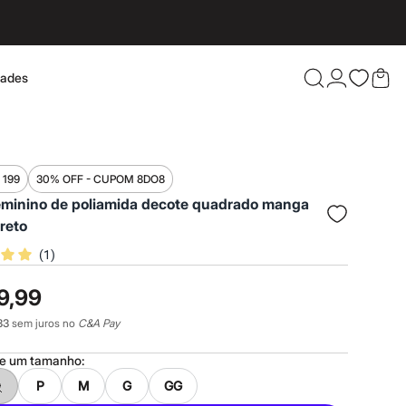
dades
Confira 
 199
30% OFF - CUPOM 8DO8
eminino de poliamida decote quadrado manga
reto
(
1
)
9,99
33
sem juros no
C&A Pay
ne um
tamanho
:
P
M
G
GG