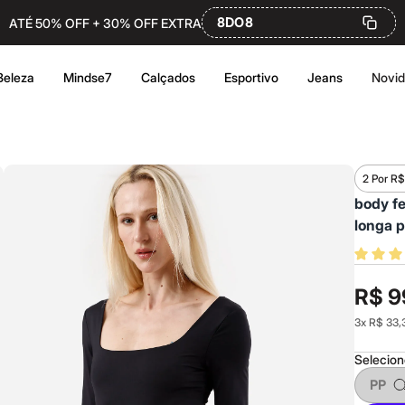
8DO8
ATÉ 50% OFF + 30% OFF EXTRA
Beleza
Mindse7
Calçados
Esportivo
Jeans
Novi
2 Por R$
body f
longa p
R$ 9
3
x
R$ 33,
Selecio
PP