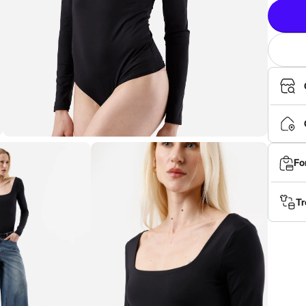
Fo
Tr