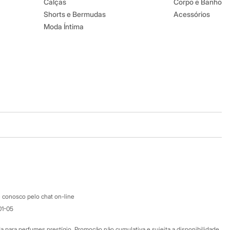
Calças
Corpo e Banho
Shorts e Bermudas
Acessórios
Moda Íntima
Baixe o app
Google store
Apple store
Atendimento
 conosco pelo chat on-line
01-05
Ajuda
Fale conosco
ara perfumes prestígio. Promoção não cumulativa e sujeita a disponibilidade