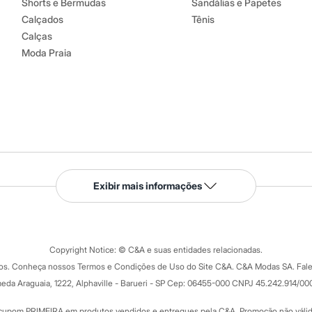
Shorts e Bermudas
Sandálias e Papetes
Calçados
Tênis
Calças
Moda Praia
Serviços
Exibir mais informações
Tipos de serviços
o C&A
Clique e retire
Trocas e devoluções
ograma
Copyright Notice: © C&A e suas entidades relacionadas.
Formas de pagamento
dos. Conheça nossos Termos e Condições de Uso do Site C&A. C&A Modas SA. Fale
Todas as vantagens
ay
eda Araguaia, 1222, Alphaville - Barueri - SP Cep: 06455-000 CNPJ 45.242.914/00
Minha C&A
rtão
Cupons de desconto
cupom PRIMEIRA em produtos vendidos e entregues pela C&A. Promoção não válida p