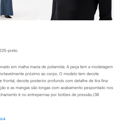
3225-preto
onado em malha macia de poliamida. A peça tem a modelagem
nfortavelmente próximo ao corpo. O modelo tem decote
 frontal, decote posterior profundo com detalhe de tira fina
tação e as mangas são longas com acabamento pespontado nos
echamento é no entrepernas por botões de pressão./38
amanho P.
Suas medidas são:
to
↓
 Busto: 83cm / Cintura: 64cm / Quadril: 88cm.