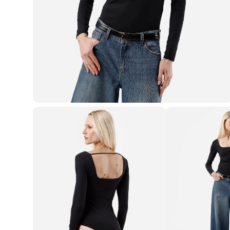
Blusas e Camisetas
Básicos
Calças
Casacos e Jaquetas
Jeans
Macacões
Saias
Shorts e Bermudas
Vestidos
Acessórios
Bolsas
Bonés e Chapéus
Bijoux
Cintos
Óculos
Relógios
Calçados
Botas
Chinelos
Rasteirinhas
Sandálias
Sapatilhas
Tênis
Marcas
City