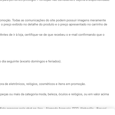
Nossas lojas
Nossas lojas plus size
Central de ética
 promoção. Todas as comunicações do site podem possuir imagens meramente
 o preço exibido no detalhe do produto e o preço apresentado no carrinho de
Eventos
Antes de ir à loja, certifique-se de que recebeu o e-mail confirmando que o
Especial Dia dos Pais
dia seguinte (exceto domingos e feriados).
a de eletrônicos, relógios, cosméticos e itens em promoção.
peças ou mais da categoria moda, beleza, óculos e relógios, ou em valor acima
 Fale conosco pelo
chat on-line
- Alameda Araguaia, 1222, Alphaville - Barueri -