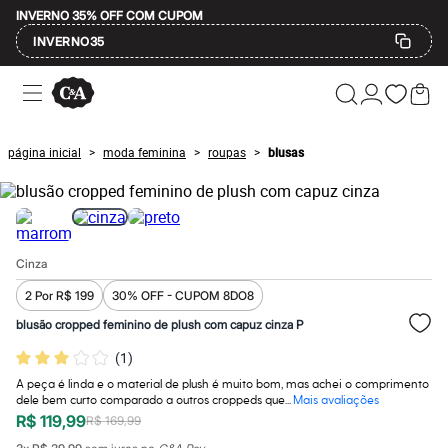
INVERNO 35% OFF COM CUPOM
INVERNO35
Ofertas
Compre por Departamento
Feminino
Masculino
página inicial
moda feminina
roupas
blusas
>
>
>
Infantil
Calçados
Mindse7
Plus Size
Até 20% off
Até 40% off
Cinza
Até 60% off
A partir de 60% off
2 Por R$ 199
30% OFF - CUPOM 8DO8
Feminino
Em alta
blusão cropped feminino de plush com capuz cinza P
Inverno
(
1
)
Alfaiataria
Novidades
A peça é linda e o material de plush é muito bom, mas achei o comprimento
Roupas
dele bem curto comparado a outros croppeds que...
Mais avaliações
Blusas e Camisetas
R$ 119,99
R$ 169,99
Básicos