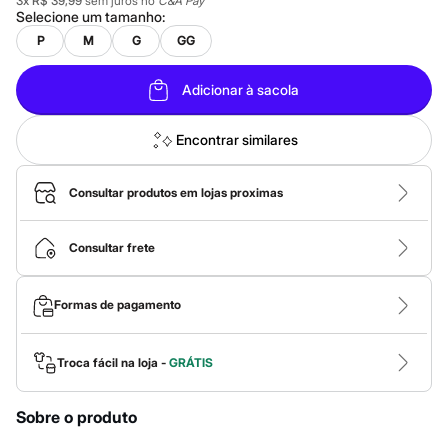
Calças
3
x
R$ 39,99
sem juros no
C&A Pay
Selecione um
tamanho
:
Casacos e Jaquetas
Jeans
P
M
G
GG
Macacões
Saias
Adicionar à sacola
Shorts e Bermudas
Vestidos
Acessórios
Encontrar similares
Bolsas
Bonés e Chapéus
Bijoux
Consultar produtos em lojas proximas
Cintos
Óculos
Relógios
Consultar frete
Calçados
Botas
Chinelos
Formas de pagamento
Rasteirinhas
Sandálias
Sapatilhas
Tênis
Troca fácil na loja -
GRÁTIS
Marcas
City
Clock House
Sobre o produto
Mindset