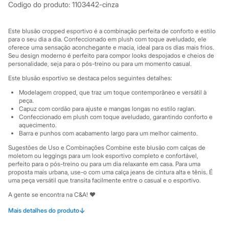
Sawary
Codigo do produto
:
1103442-cinza
Yessica
Moda esportiva
Acessórios
Este blusão cropped esportivo é a combinação perfeita de conforto e estilo
Blusas
para o seu dia a dia. Confeccionado em plush com toque aveludado, ele
Calçados
oferece uma sensação aconchegante e macia, ideal para os dias mais frios.
Seu design moderno é perfeito para compor looks despojados e cheios de
Leggings
personalidade, seja para o pós-treino ou para um momento casual.
Shorts e Bermudas
Tops
Este blusão esportivo se destaca pelos seguintes detalhes:
Moda íntima
Modelagem cropped, que traz um toque contemporâneo e versátil à
Calcinhas
peça.
Cintas e Modeladores
Capuz com cordão para ajuste e mangas longas no estilo raglan.
Meias
Confeccionado em plush com toque aveludado, garantindo conforto e
Pijamas
aquecimento.
Sutiãs e Tops
Barra e punhos com acabamento largo para um melhor caimento.
Moda praia
Sugestões de Uso e Combinações Combine este blusão com calças de
Biquínis
moletom ou leggings para um look esportivo completo e confortável,
Maiôs
perfeito para o pós-treino ou para um dia relaxante em casa. Para uma
Saídas de praia
proposta mais urbana, use-o com uma calça jeans de cintura alta e tênis. É
Personagens
uma peça versátil que transita facilmente entre o casual e o esportivo.
Plus size
Blusas e Camisetas
A gente se encontra na C&A! ❤
Calças
Informacoes gerais:
↓
Mais detalhes do produto
Casacos e Jaquetas
Jeans
Material
:
Plush