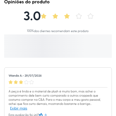
Cor
:
Cinza
Opiniões do produto
Moda esportiva
Manga
:
Manga Longa
Shorts e Saias
Marcas
:
Esportivo
3.0
Vestidos
Tipo
:
Blusão
Masculino
Gênero
:
Feminino
Em alta
Dia dos Pais
Inverno
100
%
dos clientes recomendam este produto
Novidades
Roupas
Bermudas
Camisas
Calças
Camisetas e Regatas
Casacos e Jaquetas
Jeans
Polos
Acessórios
Wanda A.
-
29/07/2026
Bolsas e Mochilas
Chapéus e Bonés
Cintos
A peça é linda e o material de plush é muito bom, mas achei o
Carteiras
comprimento dele bem curto comparado a outros croppeds que
Óculos
costumo comprar na C&A. Para o meu corpo e meu gosto pessoal,
Relógios
achei que fica curto demais, mostrando bastante a barriga
...
Exibir mais
Calçados
Botas
0
Esta avaliação foi útil?