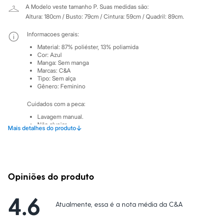
Sawary
A Modelo veste tamanho P.
Suas medidas são:
Yessica
Altura: 180cm / Busto: 79cm / Cintura: 59cm / Quadril: 89cm.
Moda esportiva
Acessórios
Informacoes gerais:
Blusas
Calçados
Material
:
87% poliéster, 13% poliamida
Leggings
Cor
:
Azul
Manga
:
Sem manga
Shorts e Bermudas
Marcas
:
C&A
Tops
Tipo
:
Sem alça
Moda íntima
Gênero
:
Feminino
Calcinhas
Cintas e Modeladores
Cuidados com a peca:
Meias
Pijamas
Lavagem manual.
Não alvejar.
Sutiãs e Tops
↓
Mais detalhes do produto
Não secar em secadora.
Moda praia
Secar na vertical.
Biquínis
Passar em temperatura mínima.
Maiôs
Não lavar a seco.
Saídas de praia
Personagens
Opiniões do produto
Plus size
Blusas e Camisetas
Calças
4.6
Atualmente, essa é a nota média da C&A
Casacos e Jaquetas
Jeans