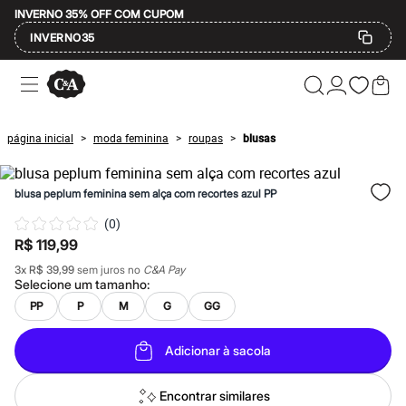
INVERNO 35% OFF COM CUPOM
INVERNO35
Ofertas
Compre por Departamento
Feminino
Masculino
página inicial
moda feminina
roupas
blusas
>
>
>
Infantil
Calçados
Mindse7
blusa peplum feminina sem alça com recortes azul PP
Plus Size
Até 20% off
(
0
)
Até 40% off
R$ 119,99
Até 60% off
A partir de 60% off
3
x
R$ 39,99
sem juros no
C&A Pay
Feminino
Selecione um
tamanho
:
Em alta
PP
P
M
G
GG
Inverno
Alfaiataria
Novidades
Adicionar à sacola
Roupas
Blusas e Camisetas
Básicos
Encontrar similares