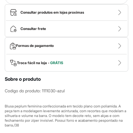
Calças
Casacos e Jaquetas
Jeans
Consultar produtos em lojas proximas
Macacões
Saias
Shorts e Bermudas
Consultar frete
Vestidos
Acessórios
Bolsas
Formas de pagamento
Bonés e Chapéus
Bijoux
Cintos
Troca fácil na loja -
GRÁTIS
Óculos
Relógios
Calçados
Sobre o produto
Botas
Chinelos
Codigo do produto
:
1111030-azul
Rasteirinhas
Sandálias
Sapatilhas
Blusa peplum feminina confeccionada em tecido plano com poliamida. A
Tênis
peça tem a modelagem levemente acinturada, com recortes que modelam a
Marcas
silhueta e volume na barra. O modelo tem decote reto, sem alças e com
City
fechamento por zíper invisível. Possui forro e acabamento pespontado na
Clock House
barra./38
Mindset