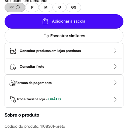
Selecione um
tamanho
:
City
Clock House
PP
P
M
G
GG
Mindset
Sawary
Adicionar à sacola
Yessica
Moda esportiva
Acessórios
Encontrar similares
Blusas
Calçados
Leggings
Consultar produtos em lojas proximas
Shorts e Bermudas
Tops
Moda íntima
Consultar frete
Calcinhas
Cintas e Modeladores
Meias
Formas de pagamento
Pijamas
Sutiãs e Tops
Moda praia
Biquínis
Troca fácil na loja -
GRÁTIS
Maiôs
Saídas de praia
Personagens
Sobre o produto
Plus size
Blusas e Camisetas
Codigo do produto
:
1108361-preto