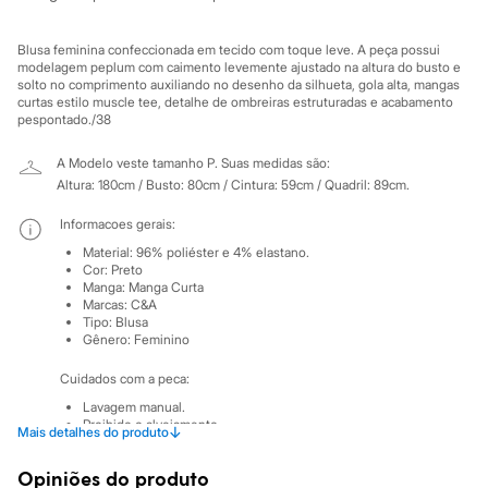
Calças
Casacos e Jaquetas
Jeans
Blusa feminina confeccionada em tecido com toque leve. A peça possui
Moda esportiva
modelagem peplum com caimento levemente ajustado na altura do busto e
Shorts e Saias
solto no comprimento auxiliando no desenho da silhueta, gola alta, mangas
curtas estilo muscle tee, detalhe de ombreiras estruturadas e acabamento
Vestidos
pespontado./38
Masculino
Em alta
Dia dos Pais
A Modelo veste tamanho P.
Suas medidas são:
Inverno
Altura: 180cm / Busto: 80cm / Cintura: 59cm / Quadril: 89cm.
Novidades
Roupas
Informacoes gerais:
Bermudas
Material
:
96% poliéster e 4% elastano.
Camisas
Cor
:
Preto
Calças
Manga
:
Manga Curta
Camisetas e Regatas
Marcas
:
C&A
Casacos e Jaquetas
Tipo
:
Blusa
Jeans
Gênero
:
Feminino
Polos
Acessórios
Cuidados com a peca:
Bolsas e Mochilas
Lavagem manual.
Chapéus e Bonés
Proibido o alvejamento.
↓
Mais detalhes do produto
Cintos
Não secar em tambor.
Carteiras
Secagem em varal na horizontal por gotejamento à sombra.
Óculos
Opiniões do produto
Passar à temperatura baixa.